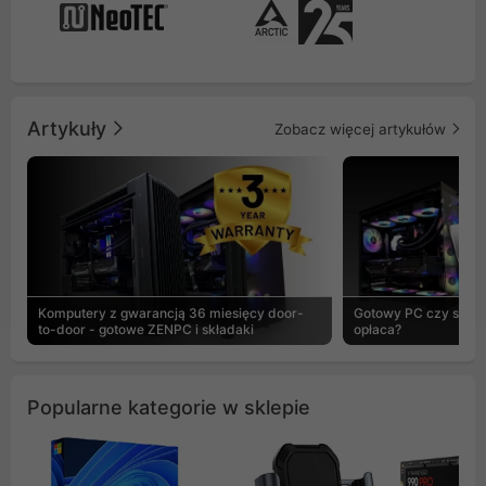
Artykuły
Zobacz więcej artykułów
Komputery z gwarancją 36 miesięcy door-
Gotowy PC czy skład
to-door - gotowe ZENPC i składaki
opłaca?
Popularne kategorie w sklepie