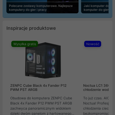
Polecane zestawy komputerowe. Najlepsze
Jaki komputer do 30
komputery do gier i pracy
komputer do gier | 
Inspiracje produktowe
Wysyłka gratis
Nowość
ZENPC Cube Black 4x Fander P12
Noctua LC1 360mm
PWM PST ARGB
chłodzenie wodne 
Obudowa do komputera ZENPC Cube
To już czas. AIO w
Black 4x Fander P12 PWM PST ARGB
Noctua! Profesjon
zachwyca panoramicznym widokiem
chłodzenia cieczą 
dzięki dwóm panelom z hartowanego
bezkompromisowe 