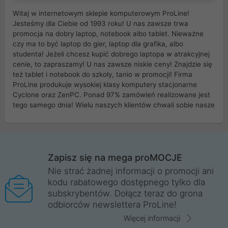
Witaj w internetowym sklepie komputerowym ProLine!
Jesteśmy dla Ciebie od 1993 roku! U nas zawsze trwa
promocja na dobry laptop, notebook albo tablet. Nieważne
czy ma to być laptop do gier, laptop dla grafika, albo
studenta! Jeżeli chcesz kupić dobrego laptopa w atrakcyjnej
cenie, to zapraszamy! U nas zawsze niskie ceny! Znajdzie się
też tablet i notebook do szkoły, tanio w promocji! Firma
ProLine produkuje wysokiej klasy komputery stacjonarne
Cyclone oraz ZenPC. Ponad 97% zamówień realizowane jest
tego samego dnia! Wielu naszych klientów chwali sobie nasze
myszki dla graczy i klawiatury mechaniczne. Posiadamy sieć
sklepów komputerowych na terenie kraju. W większości z
nich możesz odebrać zamówienie bez kosztów transportu.
Posiadamy sklep komputerowy w miastach takich jak
Wrocław, Poznań, Legnica, Katowice, Gliwice, Kalisz, Bytom,
Zapisz się na mega proMOCJE
Trzebnica, Opole. Szybka i profesjonalna obsługa!
Nie strać żadnej informacji o promocji ani
kodu rabatowego dostępnego tylko dla
ProLine to polska firma ze 100% polskim kapitałem. Działamy
subskrybentów. Dołącz teraz do grona
legalnie i płacimy podatki w naszym kraju! Posiadamy siedzibę
odbiorców newslettera ProLine!
główną w Mirkowie oraz salony na terenie kraju. Cała
komunikacja ze sklepem komputerowym ProLine jest
Więcej informacji
szyfrowana za pomocą technologii SSL. Nie sprzedajemy