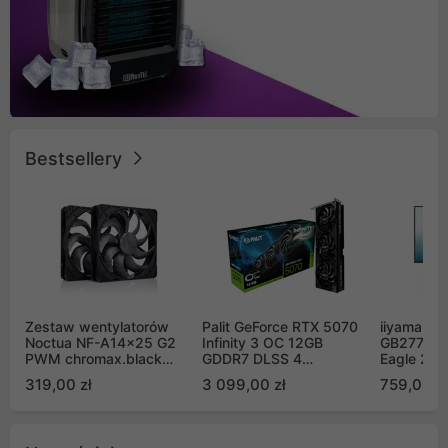
Bestsellery
Zestaw wentylatorów
Palit GeForce RTX 5070
iiyama G-
Noctua NF-A14x25 G2
Infinity 3 OC 12GB
GB2771QS
PWM chromax.black
GDDR7 DLSS 4
Eagle 27"
Sx2-PP Sterrox 140mm
(NE75070S19K9-
200Hz
319,00 zł
3 099,00 zł
759,00 zł
Push Pull (2szt)
GB2050S)