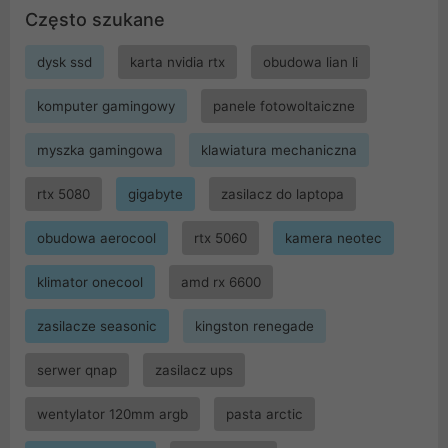
Często szukane
dysk ssd
karta nvidia rtx
obudowa lian li
komputer gamingowy
panele fotowoltaiczne
myszka gamingowa
klawiatura mechaniczna
rtx 5080
gigabyte
zasilacz do laptopa
obudowa aerocool
rtx 5060
kamera neotec
klimator onecool
amd rx 6600
zasilacze seasonic
kingston renegade
serwer qnap
zasilacz ups
wentylator 120mm argb
pasta arctic