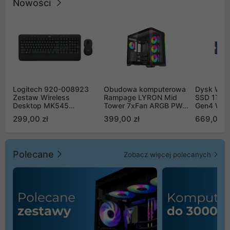
Nowości
Logitech 920-008923
Obudowa komputerowa
Dysk WD 
Zestaw Wireless
Rampage LYRON Mid
SSD 1TB 
Desktop MK545
Tower 7xFan ARGB PWM
Gen4 WD
Advanced
czarna
00CPE0
299,00 zł
399,00 zł
669,00 z
Polecane
Zobacz więcej polecanych