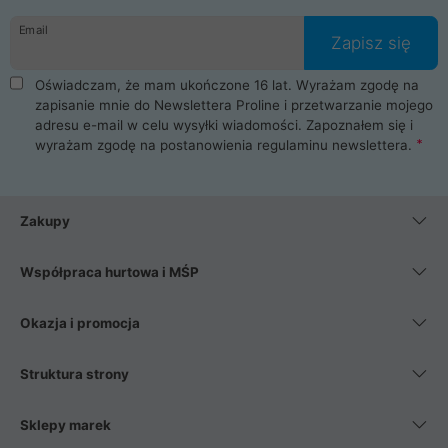
danych osobowych. Dlatego zakup notebooka albo laptopa w
Email
ProLine to czysta przyjemność i pełne bezpieczeństwo.
Zapisz się
Zaopatrzysz się u nas w akcesoria i części komputerowe
takie jak procesory, karty graficzne, płyty główne, pamięci,
Oświadczam, że mam ukończone 16 lat. Wyrażam zgodę na
dyski SSD, M.2 oraz HDD. Nasi pracownicy pomogą Ci wybrać
zapisanie mnie do Newslettera Proline i przetwarzanie mojego
najlepszy zasilacz komputerowy oraz obudowę do komputera.
adresu e-mail w celu wysyłki wiadomości. Zapoznałem się i
Poza komputerami mamy również najlepsze na rynku
wyrażam zgodę na postanowienia
regulaminu newslettera
.
Smartfony takich producentów jak Xiaomi, Apple, Samsung i
Huawei. Jeżeli chcesz, aby Twój komputer pracował cicho,
posiadamy szeroką gamę chłodzenia procesora, oraz ciche
wentylatory. Na koniec mając już to wszystko, możesz
Zakupy
wybrać idealny fotel gamingowy.
Współpraca hurtowa i MŚP
Okazja i promocja
Struktura strony
Sklepy marek