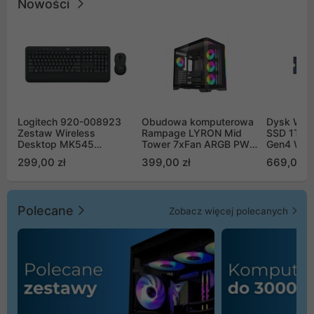
Nowości
Logitech 920-008923
Obudowa komputerowa
Dysk WD 
Zestaw Wireless
Rampage LYRON Mid
SSD 1TB 
Desktop MK545
Tower 7xFan ARGB PWM
Gen4 WD
Advanced
czarna
00CPE0
299,00 zł
399,00 zł
669,00 z
Polecane
Zobacz więcej polecanych