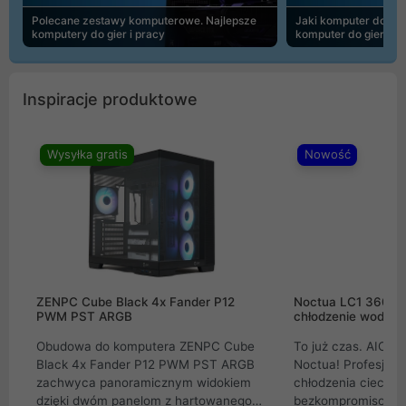
Polecane zestawy komputerowe. Najlepsze
Jaki komputer do 30
komputery do gier i pracy
komputer do gier | 
Inspiracje produktowe
Wysyłka gratis
Nowość
ZENPC Cube Black 4x Fander P12
Noctua LC1 360mm
PWM PST ARGB
chłodzenie wodne 
Obudowa do komputera ZENPC Cube
To już czas. AIO w
Black 4x Fander P12 PWM PST ARGB
Noctua! Profesjon
zachwyca panoramicznym widokiem
chłodzenia cieczą 
dzięki dwóm panelom z hartowanego
bezkompromisowe 