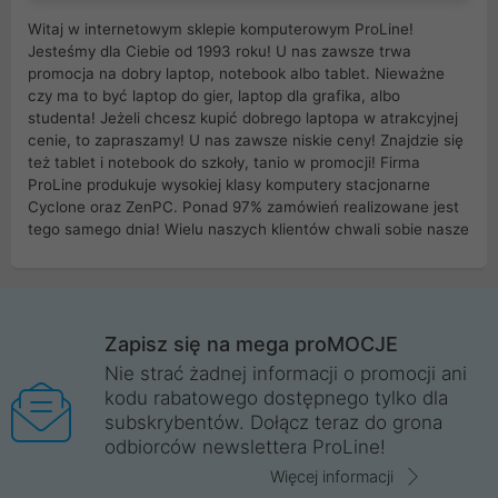
Witaj w internetowym sklepie komputerowym ProLine!
Jesteśmy dla Ciebie od 1993 roku! U nas zawsze trwa
promocja na dobry laptop, notebook albo tablet. Nieważne
czy ma to być laptop do gier, laptop dla grafika, albo
studenta! Jeżeli chcesz kupić dobrego laptopa w atrakcyjnej
cenie, to zapraszamy! U nas zawsze niskie ceny! Znajdzie się
też tablet i notebook do szkoły, tanio w promocji! Firma
ProLine produkuje wysokiej klasy komputery stacjonarne
Cyclone oraz ZenPC. Ponad 97% zamówień realizowane jest
tego samego dnia! Wielu naszych klientów chwali sobie nasze
myszki dla graczy i klawiatury mechaniczne. Posiadamy sieć
sklepów komputerowych na terenie kraju. W większości z
nich możesz odebrać zamówienie bez kosztów transportu.
Posiadamy sklep komputerowy w miastach takich jak
Wrocław, Poznań, Legnica, Katowice, Gliwice, Kalisz, Bytom,
Zapisz się na mega proMOCJE
Trzebnica, Opole. Szybka i profesjonalna obsługa!
Nie strać żadnej informacji o promocji ani
kodu rabatowego dostępnego tylko dla
ProLine to polska firma ze 100% polskim kapitałem. Działamy
subskrybentów. Dołącz teraz do grona
legalnie i płacimy podatki w naszym kraju! Posiadamy siedzibę
odbiorców newslettera ProLine!
główną w Mirkowie oraz salony na terenie kraju. Cała
komunikacja ze sklepem komputerowym ProLine jest
Więcej informacji
szyfrowana za pomocą technologii SSL. Nie sprzedajemy