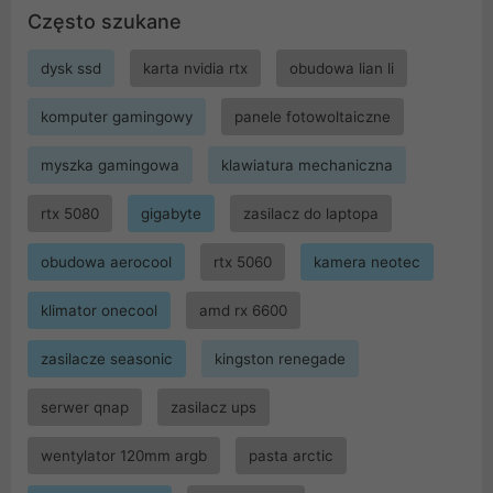
Często szukane
dysk ssd
karta nvidia rtx
obudowa lian li
komputer gamingowy
panele fotowoltaiczne
myszka gamingowa
klawiatura mechaniczna
rtx 5080
gigabyte
zasilacz do laptopa
obudowa aerocool
rtx 5060
kamera neotec
klimator onecool
amd rx 6600
zasilacze seasonic
kingston renegade
serwer qnap
zasilacz ups
wentylator 120mm argb
pasta arctic