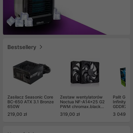
Bestsellery
Zasilacz Seasonic Core
Zestaw wentylatorów
Palit GeF
BC-650 ATX 3.1 Bronze
Noctua NF-A14x25 G2
Infinity 3
650W
PWM chromax.black
GDDR7 DL
Sx2-PP Sterrox 140mm
(NE75070
219,00 zł
319,00 zł
3 049,00
Push Pull (2szt)
GB2050S