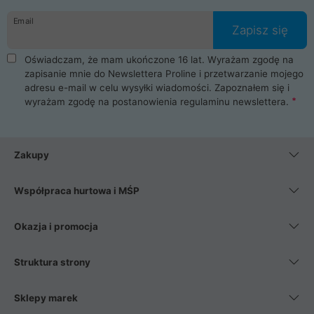
danych osobowych. Dlatego zakup notebooka albo laptopa w
Email
ProLine to czysta przyjemność i pełne bezpieczeństwo.
Zapisz się
Zaopatrzysz się u nas w akcesoria i części komputerowe
takie jak procesory, karty graficzne, płyty główne, pamięci,
Oświadczam, że mam ukończone 16 lat. Wyrażam zgodę na
dyski SSD, M.2 oraz HDD. Nasi pracownicy pomogą Ci wybrać
zapisanie mnie do Newslettera Proline i przetwarzanie mojego
najlepszy zasilacz komputerowy oraz obudowę do komputera.
adresu e-mail w celu wysyłki wiadomości. Zapoznałem się i
Poza komputerami mamy również najlepsze na rynku
wyrażam zgodę na postanowienia
regulaminu newslettera
.
Smartfony takich producentów jak Xiaomi, Apple, Samsung i
Huawei. Jeżeli chcesz, aby Twój komputer pracował cicho,
posiadamy szeroką gamę chłodzenia procesora, oraz ciche
wentylatory. Na koniec mając już to wszystko, możesz
Zakupy
wybrać idealny fotel gamingowy.
Współpraca hurtowa i MŚP
Okazja i promocja
Struktura strony
Sklepy marek