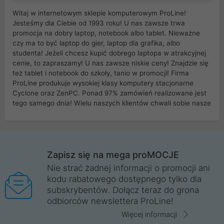
Witaj w internetowym sklepie komputerowym ProLine!
Jesteśmy dla Ciebie od 1993 roku! U nas zawsze trwa
promocja na dobry laptop, notebook albo tablet. Nieważne
czy ma to być laptop do gier, laptop dla grafika, albo
studenta! Jeżeli chcesz kupić dobrego laptopa w atrakcyjnej
cenie, to zapraszamy! U nas zawsze niskie ceny! Znajdzie się
też tablet i notebook do szkoły, tanio w promocji! Firma
ProLine produkuje wysokiej klasy komputery stacjonarne
Cyclone oraz ZenPC. Ponad 97% zamówień realizowane jest
tego samego dnia! Wielu naszych klientów chwali sobie nasze
myszki dla graczy i klawiatury mechaniczne. Posiadamy sieć
sklepów komputerowych na terenie kraju. W większości z
nich możesz odebrać zamówienie bez kosztów transportu.
Posiadamy sklep komputerowy w miastach takich jak
Wrocław, Poznań, Legnica, Katowice, Gliwice, Kalisz, Bytom,
Zapisz się na mega proMOCJE
Trzebnica, Opole. Szybka i profesjonalna obsługa!
Nie strać żadnej informacji o promocji ani
kodu rabatowego dostępnego tylko dla
ProLine to polska firma ze 100% polskim kapitałem. Działamy
subskrybentów. Dołącz teraz do grona
legalnie i płacimy podatki w naszym kraju! Posiadamy siedzibę
odbiorców newslettera ProLine!
główną w Mirkowie oraz salony na terenie kraju. Cała
komunikacja ze sklepem komputerowym ProLine jest
Więcej informacji
szyfrowana za pomocą technologii SSL. Nie sprzedajemy