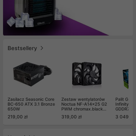
Bestsellery
Zasilacz Seasonic Core
Zestaw wentylatorów
Palit GeF
BC-650 ATX 3.1 Bronze
Noctua NF-A14x25 G2
Infinity 3
650W
PWM chromax.black
GDDR7 DL
Sx2-PP Sterrox 140mm
(NE75070
219,00 zł
319,00 zł
3 049,00
Push Pull (2szt)
GB2050S