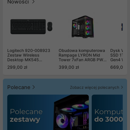
Nowości
Logitech 920-008923
Obudowa komputerowa
Dysk WD 
Zestaw Wireless
Rampage LYRON Mid
SSD 1TB 
Desktop MK545
Tower 7xFan ARGB PWM
Gen4 WD
Advanced
czarna
00CPE0
299,00 zł
399,00 zł
669,00 z
Polecane
Zobacz więcej polecanych