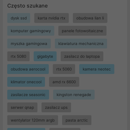
Często szukane
dysk ssd
karta nvidia rtx
obudowa lian li
komputer gamingowy
panele fotowoltaiczne
myszka gamingowa
klawiatura mechaniczna
rtx 5080
gigabyte
zasilacz do laptopa
obudowa aerocool
rtx 5060
kamera neotec
klimator onecool
amd rx 6600
zasilacze seasonic
kingston renegade
serwer qnap
zasilacz ups
wentylator 120mm argb
pasta arctic