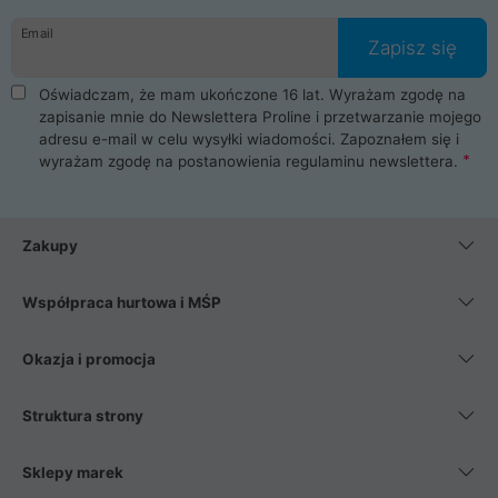
danych osobowych. Dlatego zakup notebooka albo laptopa w
Email
ProLine to czysta przyjemność i pełne bezpieczeństwo.
Zapisz się
Zaopatrzysz się u nas w akcesoria i części komputerowe
takie jak procesory, karty graficzne, płyty główne, pamięci,
Oświadczam, że mam ukończone 16 lat. Wyrażam zgodę na
dyski SSD, M.2 oraz HDD. Nasi pracownicy pomogą Ci wybrać
zapisanie mnie do Newslettera Proline i przetwarzanie mojego
najlepszy zasilacz komputerowy oraz obudowę do komputera.
adresu e-mail w celu wysyłki wiadomości. Zapoznałem się i
Poza komputerami mamy również najlepsze na rynku
wyrażam zgodę na postanowienia
regulaminu newslettera
.
Smartfony takich producentów jak Xiaomi, Apple, Samsung i
Huawei. Jeżeli chcesz, aby Twój komputer pracował cicho,
posiadamy szeroką gamę chłodzenia procesora, oraz ciche
wentylatory. Na koniec mając już to wszystko, możesz
Zakupy
wybrać idealny fotel gamingowy.
Współpraca hurtowa i MŚP
Okazja i promocja
Struktura strony
Sklepy marek