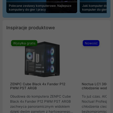
Polecane zestawy komputerowe. Najlepsze
Jaki komputer do 30
komputery do gier i pracy
komputer do gier | 
Inspiracje produktowe
Wysyłka gratis
Nowość
ZENPC Cube Black 4x Fander P12
Noctua LC1 360mm
PWM PST ARGB
chłodzenie wodne 
Obudowa do komputera ZENPC Cube
To już czas. AIO w
Black 4x Fander P12 PWM PST ARGB
Noctua! Profesjon
zachwyca panoramicznym widokiem
chłodzenia cieczą 
dzięki dwóm panelom z hartowanego
bezkompromisowe 