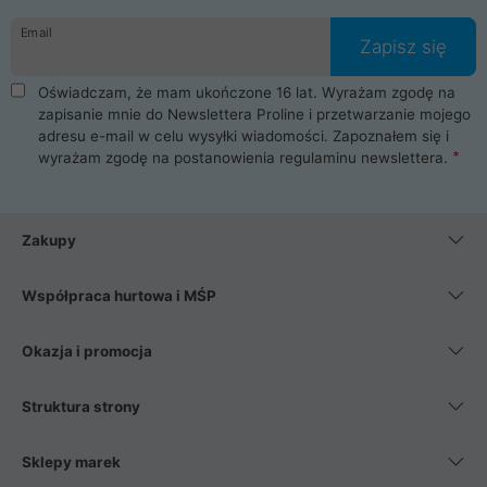
danych osobowych. Dlatego zakup notebooka albo laptopa w
Email
ProLine to czysta przyjemność i pełne bezpieczeństwo.
Zapisz się
Zaopatrzysz się u nas w akcesoria i części komputerowe
takie jak procesory, karty graficzne, płyty główne, pamięci,
Oświadczam, że mam ukończone 16 lat. Wyrażam zgodę na
dyski SSD, M.2 oraz HDD. Nasi pracownicy pomogą Ci wybrać
zapisanie mnie do Newslettera Proline i przetwarzanie mojego
najlepszy zasilacz komputerowy oraz obudowę do komputera.
adresu e-mail w celu wysyłki wiadomości. Zapoznałem się i
Poza komputerami mamy również najlepsze na rynku
wyrażam zgodę na postanowienia
regulaminu newslettera
.
Smartfony takich producentów jak Xiaomi, Apple, Samsung i
Huawei. Jeżeli chcesz, aby Twój komputer pracował cicho,
posiadamy szeroką gamę chłodzenia procesora, oraz ciche
wentylatory. Na koniec mając już to wszystko, możesz
Zakupy
wybrać idealny fotel gamingowy.
Współpraca hurtowa i MŚP
Okazja i promocja
Struktura strony
Sklepy marek