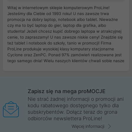
Witaj w internetowym sklepie komputerowym ProLine!
Jesteśmy dla Ciebie od 1993 roku! U nas zawsze trwa
promocja na dobry laptop, notebook albo tablet. Nieważne
czy ma to być laptop do gier, laptop dla grafika, albo
studenta! Jeżeli chcesz kupić dobrego laptopa w atrakcyjnej
cenie, to zapraszamy! U nas zawsze niskie ceny! Znajdzie się
też tablet i notebook do szkoły, tanio w promocji! Firma
ProLine produkuje wysokiej klasy komputery stacjonarne
Cyclone oraz ZenPC. Ponad 97% zamówień realizowane jest
tego samego dnia! Wielu naszych klientów chwali sobie nasze
myszki dla graczy i klawiatury mechaniczne. Posiadamy sieć
sklepów komputerowych na terenie kraju. W większości z
nich możesz odebrać zamówienie bez kosztów transportu.
Posiadamy sklep komputerowy w miastach takich jak
Wrocław, Poznań, Legnica, Katowice, Gliwice, Kalisz, Bytom,
Zapisz się na mega proMOCJE
Trzebnica, Opole. Szybka i profesjonalna obsługa!
Nie strać żadnej informacji o promocji ani
kodu rabatowego dostępnego tylko dla
ProLine to polska firma ze 100% polskim kapitałem. Działamy
subskrybentów. Dołącz teraz do grona
legalnie i płacimy podatki w naszym kraju! Posiadamy siedzibę
odbiorców newslettera ProLine!
główną w Mirkowie oraz salony na terenie kraju. Cała
komunikacja ze sklepem komputerowym ProLine jest
Więcej informacji
szyfrowana za pomocą technologii SSL. Nie sprzedajemy