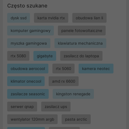
Często szukane
dysk ssd
karta nvidia rtx
obudowa lian li
komputer gamingowy
panele fotowoltaiczne
myszka gamingowa
klawiatura mechaniczna
rtx 5080
gigabyte
zasilacz do laptopa
obudowa aerocool
rtx 5060
kamera neotec
klimator onecool
amd rx 6600
zasilacze seasonic
kingston renegade
serwer qnap
zasilacz ups
wentylator 120mm argb
pasta arctic