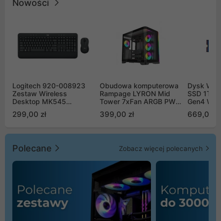
Nowości
Logitech 920-008923
Obudowa komputerowa
Dysk WD 
Zestaw Wireless
Rampage LYRON Mid
SSD 1TB 
Desktop MK545
Tower 7xFan ARGB PWM
Gen4 WD
Advanced
czarna
00CPE0
299,00 zł
399,00 zł
669,00 z
Polecane
Zobacz więcej polecanych