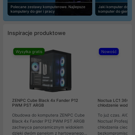
Polecane zestawy komputerowe. Najlepsze
Jaki komputer do 30
komputery do gier i pracy
komputer do gier | 
Inspiracje produktowe
Wysyłka gratis
Nowość
ZENPC Cube Black 4x Fander P12
Noctua LC1 360mm
PWM PST ARGB
chłodzenie wodne 
Obudowa do komputera ZENPC Cube
To już czas. AIO w
Black 4x Fander P12 PWM PST ARGB
Noctua! Profesjon
zachwyca panoramicznym widokiem
chłodzenia cieczą 
dzięki dwóm panelom z hartowanego
bezkompromisowe 