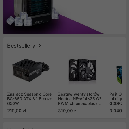
Bestsellery
Zasilacz Seasonic Core
Zestaw wentylatorów
Palit GeF
BC-650 ATX 3.1 Bronze
Noctua NF-A14x25 G2
Infinity 3
650W
PWM chromax.black
GDDR7 DL
Sx2-PP Sterrox 140mm
(NE75070
219,00 zł
319,00 zł
3 049,00
Push Pull (2szt)
GB2050S