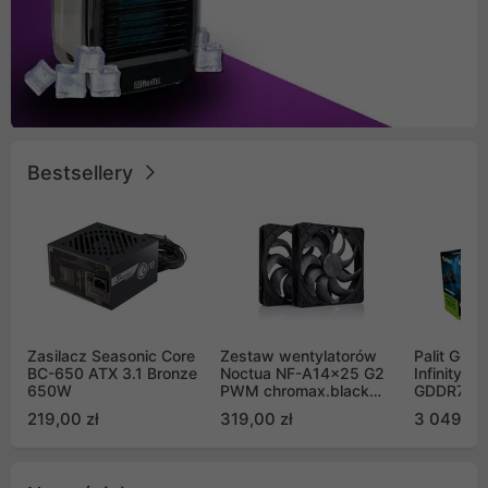
Bestsellery
Zasilacz Seasonic Core
Zestaw wentylatorów
Palit GeF
BC-650 ATX 3.1 Bronze
Noctua NF-A14x25 G2
Infinity 3
650W
PWM chromax.black
GDDR7 DL
Sx2-PP Sterrox 140mm
(NE75070
219,00 zł
319,00 zł
3 049,00
Push Pull (2szt)
GB2050S