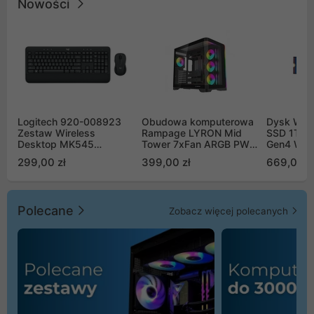
Nowości
Logitech 920-008923
Obudowa komputerowa
Dysk WD 
Zestaw Wireless
Rampage LYRON Mid
SSD 1TB 
Desktop MK545
Tower 7xFan ARGB PWM
Gen4 WD
Advanced
czarna
00CPE0
299,00 zł
399,00 zł
669,00 z
Polecane
Zobacz więcej polecanych