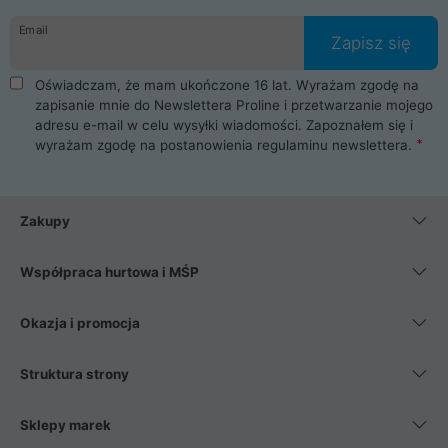
danych osobowych. Dlatego zakup notebooka albo laptopa w
Email
ProLine to czysta przyjemność i pełne bezpieczeństwo.
Zapisz się
Zaopatrzysz się u nas w akcesoria i części komputerowe
takie jak procesory, karty graficzne, płyty główne, pamięci,
Oświadczam, że mam ukończone 16 lat. Wyrażam zgodę na
dyski SSD, M.2 oraz HDD. Nasi pracownicy pomogą Ci wybrać
zapisanie mnie do Newslettera Proline i przetwarzanie mojego
najlepszy zasilacz komputerowy oraz obudowę do komputera.
adresu e-mail w celu wysyłki wiadomości. Zapoznałem się i
Poza komputerami mamy również najlepsze na rynku
wyrażam zgodę na postanowienia
regulaminu newslettera
.
Smartfony takich producentów jak Xiaomi, Apple, Samsung i
Huawei. Jeżeli chcesz, aby Twój komputer pracował cicho,
posiadamy szeroką gamę chłodzenia procesora, oraz ciche
wentylatory. Na koniec mając już to wszystko, możesz
Zakupy
wybrać idealny fotel gamingowy.
Współpraca hurtowa i MŚP
Okazja i promocja
Struktura strony
Sklepy marek