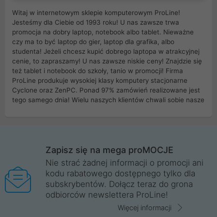
Witaj w internetowym sklepie komputerowym ProLine!
Jesteśmy dla Ciebie od 1993 roku! U nas zawsze trwa
promocja na dobry laptop, notebook albo tablet. Nieważne
czy ma to być laptop do gier, laptop dla grafika, albo
studenta! Jeżeli chcesz kupić dobrego laptopa w atrakcyjnej
cenie, to zapraszamy! U nas zawsze niskie ceny! Znajdzie się
też tablet i notebook do szkoły, tanio w promocji! Firma
ProLine produkuje wysokiej klasy komputery stacjonarne
Cyclone oraz ZenPC. Ponad 97% zamówień realizowane jest
tego samego dnia! Wielu naszych klientów chwali sobie nasze
myszki dla graczy i klawiatury mechaniczne. Posiadamy sieć
sklepów komputerowych na terenie kraju. W większości z
nich możesz odebrać zamówienie bez kosztów transportu.
Posiadamy sklep komputerowy w miastach takich jak
Wrocław, Poznań, Legnica, Katowice, Gliwice, Kalisz, Bytom,
Zapisz się na mega proMOCJE
Trzebnica, Opole. Szybka i profesjonalna obsługa!
Nie strać żadnej informacji o promocji ani
kodu rabatowego dostępnego tylko dla
ProLine to polska firma ze 100% polskim kapitałem. Działamy
subskrybentów. Dołącz teraz do grona
legalnie i płacimy podatki w naszym kraju! Posiadamy siedzibę
odbiorców newslettera ProLine!
główną w Mirkowie oraz salony na terenie kraju. Cała
komunikacja ze sklepem komputerowym ProLine jest
Więcej informacji
szyfrowana za pomocą technologii SSL. Nie sprzedajemy