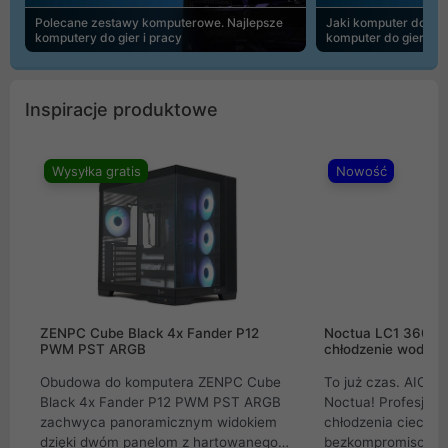
Polecane zestawy komputerowe. Najlepsze
Jaki komputer do 30
komputery do gier i pracy
komputer do gier | 
Inspiracje produktowe
Wysyłka gratis
Nowość
ZENPC Cube Black 4x Fander P12
Noctua LC1 360mm
PWM PST ARGB
chłodzenie wodne 
Obudowa do komputera ZENPC Cube
To już czas. AIO w
Black 4x Fander P12 PWM PST ARGB
Noctua! Profesjon
zachwyca panoramicznym widokiem
chłodzenia cieczą 
dzięki dwóm panelom z hartowanego
bezkompromisowe 