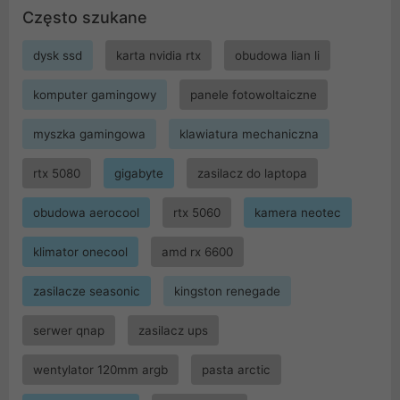
Często szukane
dysk ssd
karta nvidia rtx
obudowa lian li
komputer gamingowy
panele fotowoltaiczne
myszka gamingowa
klawiatura mechaniczna
rtx 5080
gigabyte
zasilacz do laptopa
obudowa aerocool
rtx 5060
kamera neotec
klimator onecool
amd rx 6600
zasilacze seasonic
kingston renegade
serwer qnap
zasilacz ups
wentylator 120mm argb
pasta arctic