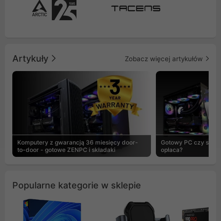
Artykuły
Zobacz więcej artykułów
Komputery z gwarancją 36 miesięcy door-
Gotowy PC czy skład
to-door - gotowe ZENPC i składaki
opłaca?
Popularne kategorie w sklepie