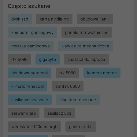
Często szukane
dysk ssd
karta nvidia rtx
obudowa lian li
komputer gamingowy
panele fotowoltaiczne
myszka gamingowa
klawiatura mechaniczna
rtx 5080
gigabyte
zasilacz do laptopa
obudowa aerocool
rtx 5060
kamera neotec
klimator onecool
amd rx 6600
zasilacze seasonic
kingston renegade
serwer qnap
zasilacz ups
wentylator 120mm argb
pasta arctic