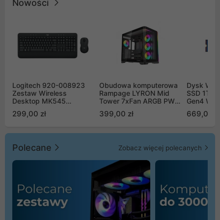
Nowości
Logitech 920-008923
Obudowa komputerowa
Dysk WD 
Zestaw Wireless
Rampage LYRON Mid
SSD 1TB 
Desktop MK545
Tower 7xFan ARGB PWM
Gen4 WD
Advanced
czarna
00CPE0
299,00 zł
399,00 zł
669,00 z
Polecane
Zobacz więcej polecanych