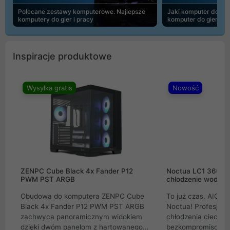
Polecane zestawy komputerowe. Najlepsze
Jaki komputer do 30
komputery do gier i pracy
komputer do gier | 
Inspiracje produktowe
Wysyłka gratis
Nowość
ZENPC Cube Black 4x Fander P12
Noctua LC1 360mm
PWM PST ARGB
chłodzenie wodne 
Obudowa do komputera ZENPC Cube
To już czas. AIO w
Black 4x Fander P12 PWM PST ARGB
Noctua! Profesjon
zachwyca panoramicznym widokiem
chłodzenia cieczą 
dzięki dwóm panelom z hartowanego
bezkompromisowe 