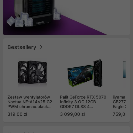
Bestsellery
Zestaw wentylatorów
Palit GeForce RTX 5070
iiyama G-
Noctua NF-A14x25 G2
Infinity 3 OC 12GB
GB2771QS
PWM chromax.black
GDDR7 DLSS 4
Eagle 27"
Sx2-PP Sterrox 140mm
(NE75070S19K9-
200Hz
319,00 zł
3 099,00 zł
759,00 zł
Push Pull (2szt)
GB2050S)