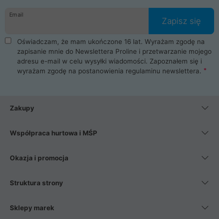
danych osobowych. Dlatego zakup notebooka albo laptopa w
Email
ProLine to czysta przyjemność i pełne bezpieczeństwo.
Zapisz się
Zaopatrzysz się u nas w akcesoria i części komputerowe
takie jak procesory, karty graficzne, płyty główne, pamięci,
Oświadczam, że mam ukończone 16 lat. Wyrażam zgodę na
dyski SSD, M.2 oraz HDD. Nasi pracownicy pomogą Ci wybrać
zapisanie mnie do Newslettera Proline i przetwarzanie mojego
najlepszy zasilacz komputerowy oraz obudowę do komputera.
adresu e-mail w celu wysyłki wiadomości. Zapoznałem się i
Poza komputerami mamy również najlepsze na rynku
wyrażam zgodę na postanowienia
regulaminu newslettera
.
Smartfony takich producentów jak Xiaomi, Apple, Samsung i
Huawei. Jeżeli chcesz, aby Twój komputer pracował cicho,
posiadamy szeroką gamę chłodzenia procesora, oraz ciche
wentylatory. Na koniec mając już to wszystko, możesz
Zakupy
wybrać idealny fotel gamingowy.
Współpraca hurtowa i MŚP
Okazja i promocja
Struktura strony
Sklepy marek