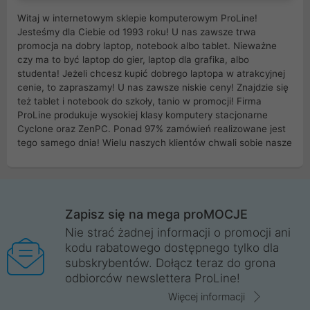
Witaj w internetowym sklepie komputerowym ProLine!
Jesteśmy dla Ciebie od 1993 roku! U nas zawsze trwa
promocja na dobry laptop, notebook albo tablet. Nieważne
czy ma to być laptop do gier, laptop dla grafika, albo
studenta! Jeżeli chcesz kupić dobrego laptopa w atrakcyjnej
cenie, to zapraszamy! U nas zawsze niskie ceny! Znajdzie się
też tablet i notebook do szkoły, tanio w promocji! Firma
ProLine produkuje wysokiej klasy komputery stacjonarne
Cyclone oraz ZenPC. Ponad 97% zamówień realizowane jest
tego samego dnia! Wielu naszych klientów chwali sobie nasze
myszki dla graczy i klawiatury mechaniczne. Posiadamy sieć
sklepów komputerowych na terenie kraju. W większości z
nich możesz odebrać zamówienie bez kosztów transportu.
Posiadamy sklep komputerowy w miastach takich jak
Wrocław, Poznań, Legnica, Katowice, Gliwice, Kalisz, Bytom,
Zapisz się na mega proMOCJE
Trzebnica, Opole. Szybka i profesjonalna obsługa!
Nie strać żadnej informacji o promocji ani
kodu rabatowego dostępnego tylko dla
ProLine to polska firma ze 100% polskim kapitałem. Działamy
subskrybentów. Dołącz teraz do grona
legalnie i płacimy podatki w naszym kraju! Posiadamy siedzibę
odbiorców newslettera ProLine!
główną w Mirkowie oraz salony na terenie kraju. Cała
komunikacja ze sklepem komputerowym ProLine jest
Więcej informacji
szyfrowana za pomocą technologii SSL. Nie sprzedajemy