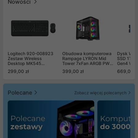
Nowości
Logitech 920-008923
Obudowa komputerowa
Dysk WD 
Zestaw Wireless
Rampage LYRON Mid
SSD 1TB 
Desktop MK545
Tower 7xFan ARGB PWM
Gen4 WD
Advanced
czarna
00CPE0
299,00 zł
399,00 zł
669,00 z
Polecane
Zobacz więcej polecanych