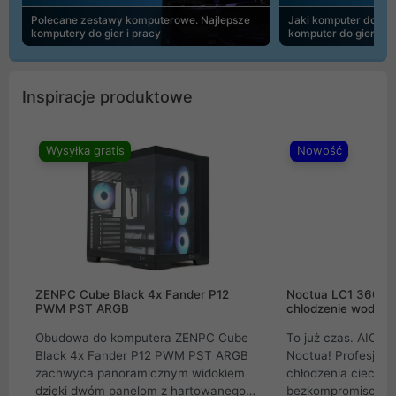
Polecane zestawy komputerowe. Najlepsze
Jaki komputer do 30
komputery do gier i pracy
komputer do gier | 
Inspiracje produktowe
Wysyłka gratis
Nowość
ZENPC Cube Black 4x Fander P12
Noctua LC1 360mm
PWM PST ARGB
chłodzenie wodne 
Obudowa do komputera ZENPC Cube
To już czas. AIO w
Black 4x Fander P12 PWM PST ARGB
Noctua! Profesjon
zachwyca panoramicznym widokiem
chłodzenia cieczą 
dzięki dwóm panelom z hartowanego
bezkompromisowe 