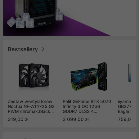
Bestsellery
Zestaw wentylatorów
Palit GeForce RTX 5070
iiyama G-
Noctua NF-A14x25 G2
Infinity 3 OC 12GB
GB2771QS
PWM chromax.black
GDDR7 DLSS 4
Eagle 27"
Sx2-PP Sterrox 140mm
(NE75070S19K9-
200Hz
319,00 zł
3 099,00 zł
759,00 zł
Push Pull (2szt)
GB2050S)