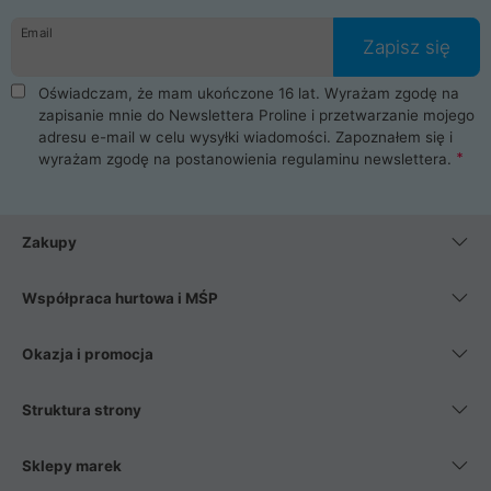
danych osobowych. Dlatego zakup notebooka albo laptopa w
Email
ProLine to czysta przyjemność i pełne bezpieczeństwo.
Zapisz się
Zaopatrzysz się u nas w akcesoria i części komputerowe
takie jak procesory, karty graficzne, płyty główne, pamięci,
Oświadczam, że mam ukończone 16 lat. Wyrażam zgodę na
dyski SSD, M.2 oraz HDD. Nasi pracownicy pomogą Ci wybrać
zapisanie mnie do Newslettera Proline i przetwarzanie mojego
najlepszy zasilacz komputerowy oraz obudowę do komputera.
adresu e-mail w celu wysyłki wiadomości. Zapoznałem się i
Poza komputerami mamy również najlepsze na rynku
wyrażam zgodę na postanowienia
regulaminu newslettera
.
Smartfony takich producentów jak Xiaomi, Apple, Samsung i
Huawei. Jeżeli chcesz, aby Twój komputer pracował cicho,
posiadamy szeroką gamę chłodzenia procesora, oraz ciche
wentylatory. Na koniec mając już to wszystko, możesz
Zakupy
wybrać idealny fotel gamingowy.
Współpraca hurtowa i MŚP
Okazja i promocja
Struktura strony
Sklepy marek