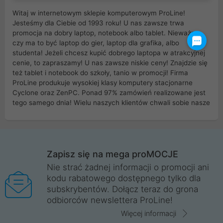
Witaj w internetowym sklepie komputerowym ProLine!
Jesteśmy dla Ciebie od 1993 roku! U nas zawsze trwa
promocja na dobry laptop, notebook albo tablet. Nieważne
czy ma to być laptop do gier, laptop dla grafika, albo
studenta! Jeżeli chcesz kupić dobrego laptopa w atrakcyjnej
cenie, to zapraszamy! U nas zawsze niskie ceny! Znajdzie się
też tablet i notebook do szkoły, tanio w promocji! Firma
ProLine produkuje wysokiej klasy komputery stacjonarne
Cyclone oraz ZenPC. Ponad 97% zamówień realizowane jest
tego samego dnia! Wielu naszych klientów chwali sobie nasze
myszki dla graczy i klawiatury mechaniczne. Posiadamy sieć
sklepów komputerowych na terenie kraju. W większości z
nich możesz odebrać zamówienie bez kosztów transportu.
Posiadamy sklep komputerowy w miastach takich jak
Wrocław, Poznań, Legnica, Katowice, Gliwice, Kalisz, Bytom,
Zapisz się na mega proMOCJE
Trzebnica, Opole. Szybka i profesjonalna obsługa!
Nie strać żadnej informacji o promocji ani
kodu rabatowego dostępnego tylko dla
ProLine to polska firma ze 100% polskim kapitałem. Działamy
subskrybentów. Dołącz teraz do grona
legalnie i płacimy podatki w naszym kraju! Posiadamy siedzibę
odbiorców newslettera ProLine!
główną w Mirkowie oraz salony na terenie kraju. Cała
komunikacja ze sklepem komputerowym ProLine jest
Więcej informacji
szyfrowana za pomocą technologii SSL. Nie sprzedajemy