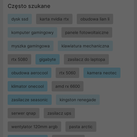
Często szukane
dysk ssd
karta nvidia rtx
obudowa lian li
komputer gamingowy
panele fotowoltaiczne
myszka gamingowa
klawiatura mechaniczna
rtx 5080
gigabyte
zasilacz do laptopa
obudowa aerocool
rtx 5060
kamera neotec
klimator onecool
amd rx 6600
zasilacze seasonic
kingston renegade
serwer qnap
zasilacz ups
wentylator 120mm argb
pasta arctic