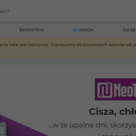
Bestsellery
pro
mocje
Sprzę
pnia lokal jest nieczynny. Zapraszamy do pozostałych salonów lub