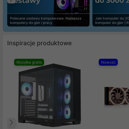
Poprzedni
Polecane zestawy komputerowe. Najlepsze
Jaki komputer do 30
komputery do gier i pracy
komputer do gier | 
Inspiracje produktowe
Wysyłka gratis
Nowość
Poprzedni