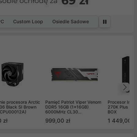
PC
Custom Loop
Osiedle Sadowe
Na
ie procesora Arctic
Pamięć Patriot Viper Venom
Procesor Intel 
36 Black SI Brown
DDR5 16GB (1x16GB)
270K Plus 5.
OCPU00012A)
6000MHz CL30
BOX
PVV516G60C30
 zł
999,00 zł
1 449,00 z