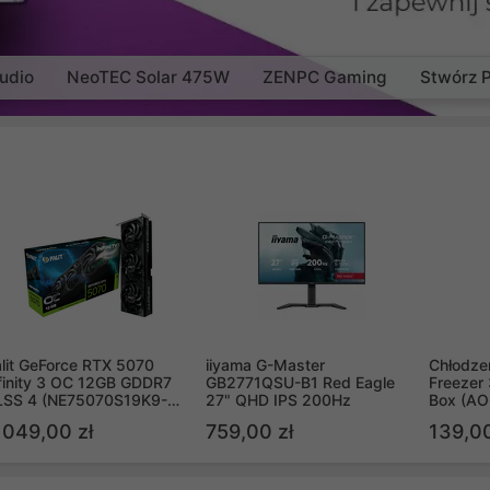
udio
NeoTEC Solar 475W
ZENPC Gaming
Stwórz 
lit GeForce RTX 5070
iiyama G-Master
Chłodzen
finity 3 OC 12GB GDDR7
GB2771QSU-B1 Red Eagle
Freezer 
LSS 4 (NE75070S19K9-
27" QHD IPS 200Hz
Box (A
B2050S)
 049,00 zł
759,00 zł
139,00