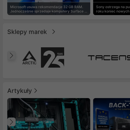
Microsoft usuwa rekomendacje 32 GB RAM.
Sony ostrzega na p
Jednocześnie sprzedaje komputery Surface z
roku koniec nowych 
8 GB
Sklepy marek
Poprzedni
Artykuły
Poprzedni