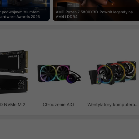
 z podwójnym triumfem
AMD Ryzen 7 5800X3D. Powrót legendy na
Hardware Awards 2026
AM4 i DDR4
SD NVMe M.2
Chłodzenie AIO
Wentylatory komputerowe