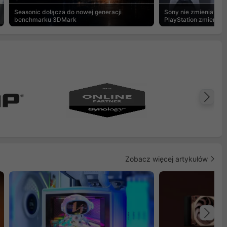
Seasonic dołącza do nowej generacji
Sony nie zmienia zdan
benchmarku 3DMark
PlayStation zmierza w
cyfrowej
Na
Zobacz więcej artykułów
Na