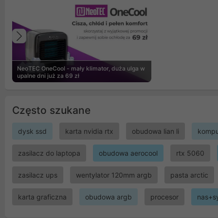
Poprzedni
NeoTEC OneCool - mały klimator, duża ulga w
upalne dni już za 69 zł
Często szukane
dysk ssd
karta nvidia rtx
obudowa lian li
kompu
zasilacz do laptopa
obudowa aerocool
rtx 5060
zasilacz ups
wentylator 120mm argb
pasta arctic
karta graficzna
obudowa argb
procesor
nas+s