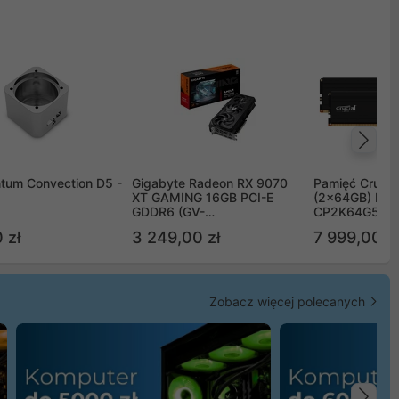
Na
tum Convection D5 -
Gigabyte Radeon RX 9070
Pamięć Crucia
XT GAMING 16GB PCI-E
(2x64GB) DD
GDDR6 (GV-
CP2K64G56C
R9070XTGAMING-16GD)
 zł
3 249,00 zł
7 999,00 zł
Zobacz więcej polecanych