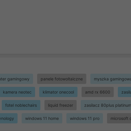
ter gamingowy
panele fotowoltaiczne
myszka gamingow
kamera neotec
klimator onecool
amd rx 6600
zasi
fotel noblechairs
liquid freezer
zasilacz 80plus platinu
ynology
windows 11 home
windows 11 pro
microsoft 