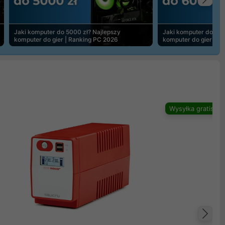
Na
Jaki komputer do 5000 zł? Najlepszy
Jaki komputer do 600
komputer do gier | Ranking PC 2026
komputer do gier | R
Wysyłka gratis
Na