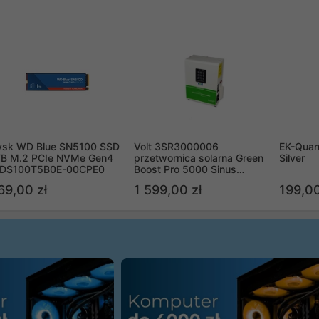
ysk WD Blue SN5100 SSD
Volt 3SR3000006
EK-Quan
TB M.2 PCIe NVMe Gen4
przetwornica solarna Green
Silver
DS100T5B0E-00CPE0
Boost Pro 5000 Sinus
Bypass
69,00 zł
1 599,00 zł
199,00