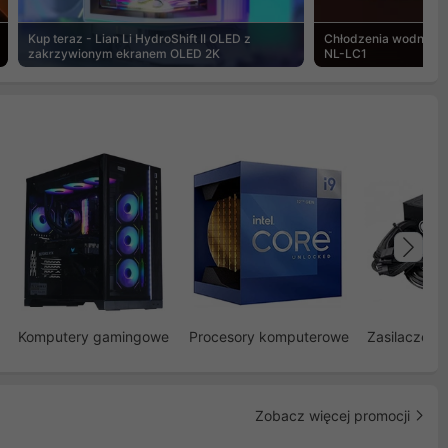
Kup teraz - Lian Li HydroShift II OLED z
Chłodzenia wodne Noc
zakrzywionym ekranem OLED 2K
NL-LC1
Na
Komputery gamingowe
Procesory komputerowe
Zasilacze d
Zobacz więcej promocji