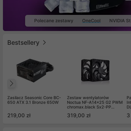
Polecane zestawy
OneCool
NVIDIA St
Bestsellery
Poprzedni
Zasilacz Seasonic Core BC-
Zestaw wentylatorów
Pa
650 ATX 3.1 Bronze 650W
Noctua NF-A14x25 G2 PWM
In
chromax.black Sx2-PP
D
Sterrox 140mm Push Pull
G
219,00 zł
319,00 zł
3
(2szt)