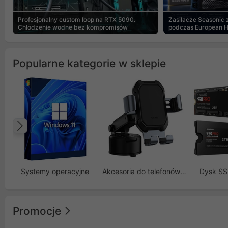
Profesjonalny custom loop na RTX 5090.
Zasilacze Seasonic
Chłodzenie wodne bez kompromisów
podczas European 
Popularne kategorie w sklepie
Poprzedni
Systemy operacyjne
Akcesoria do telefonów GSM
Dysk S
Promocje