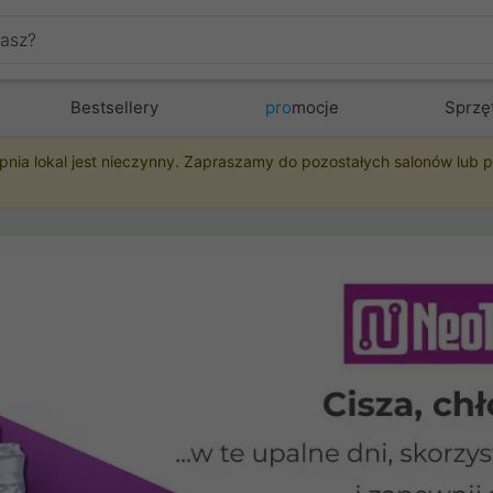
Bestsellery
pro
mocje
Sprzę
pnia lokal jest nieczynny. Zapraszamy do pozostałych salonów lub