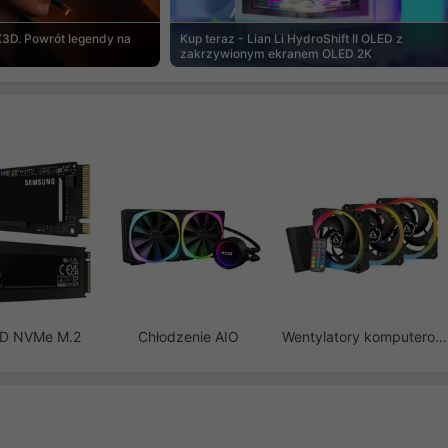
3D. Powrót legendy na
Kup teraz - Lian Li HydroShift II OLED z
zakrzywionym ekranem OLED 2K
SD NVMe M.2
Chłodzenie AIO
Wentylatory komputerowe