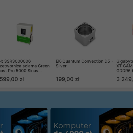
olt 3SR3000006
EK-Quantum Convection D5 -
Gigabyt
zetwornica solarna Green
Silver
XT GAMI
ost Pro 5000 Sinus
GDDR6 
ypass
R9070X
 599,00 zł
199,00 zł
3 249,