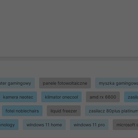
ter gamingowy
panele fotowoltaiczne
myszka gamingow
kamera neotec
klimator onecool
amd rx 6600
zasi
fotel noblechairs
liquid freezer
zasilacz 80plus platinu
ynology
windows 11 home
windows 11 pro
microsoft 