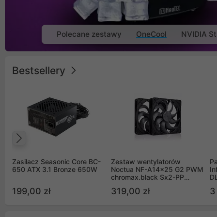
Polecane zestawy
OneCool
NVIDIA St
Bestsellery
Poprzedni
Zasilacz Seasonic Core BC-
Zestaw wentylatorów
Pa
650 ATX 3.1 Bronze 650W
Noctua NF-A14x25 G2 PWM
In
chromax.black Sx2-PP
D
Sterrox 140mm Push Pull
G
199,00 zł
319,00 zł
3
(2szt)