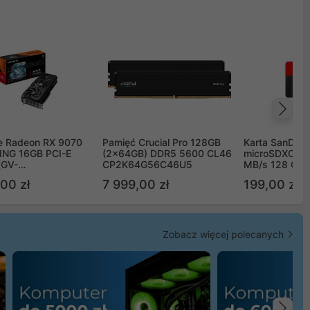
Na
e Radeon RX 9070
Pamięć Crucial Pro 128GB
Karta SanDisk
NG 16GB PCI-E
(2x64GB) DDR5 5600 CL46
microSDXC UH
(GV-
CP2K64G56C46U5
MB/s 128 GB
TGAMING-16GD)
00 zł
7 999,00 zł
199,00 zł
Zobacz więcej polecanych