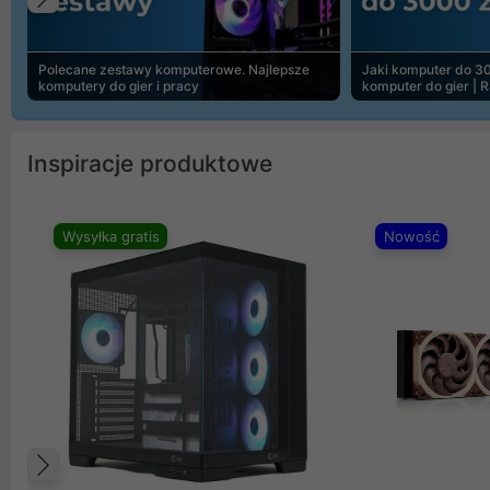
Poprzedni
Polecane zestawy komputerowe. Najlepsze
Jaki komputer do 30
komputery do gier i pracy
komputer do gier | 
Inspiracje produktowe
Wysyłka gratis
Nowość
Poprzedni