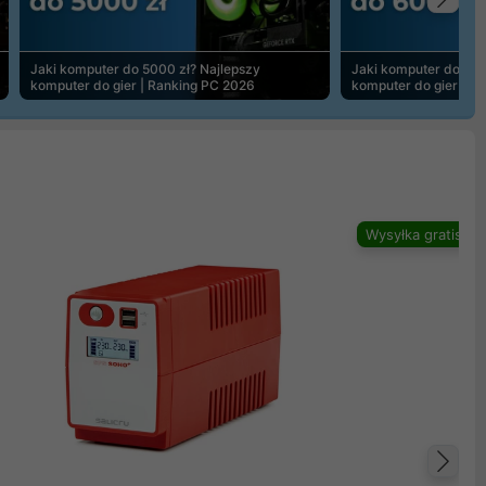
Na
Jaki komputer do 5000 zł? Najlepszy
Jaki komputer do 600
komputer do gier | Ranking PC 2026
komputer do gier | R
Wysyłka gratis
Na