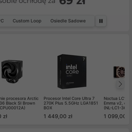
PC
Custom Loop
Osiedle Sadowe
Na
ie procesora Arctic
Procesor Intel Core Ultra 7
Noctua LC1 3
36 Black SI Brown
270K Plus 5.5GHz LGA1851
Emma v2, chł
OCPU00012A)
BOX
(NL-LC1-36)
 zł
1 449,00 zł
1 099,00 zł