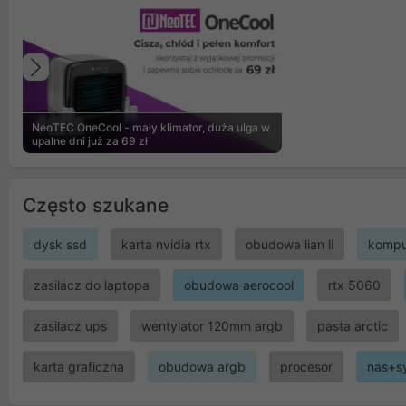
Poprzedni
NeoTEC OneCool - mały klimator, duża ulga w
upalne dni już za 69 zł
Często szukane
dysk ssd
karta nvidia rtx
obudowa lian li
kompu
zasilacz do laptopa
obudowa aerocool
rtx 5060
zasilacz ups
wentylator 120mm argb
pasta arctic
karta graficzna
obudowa argb
procesor
nas+s