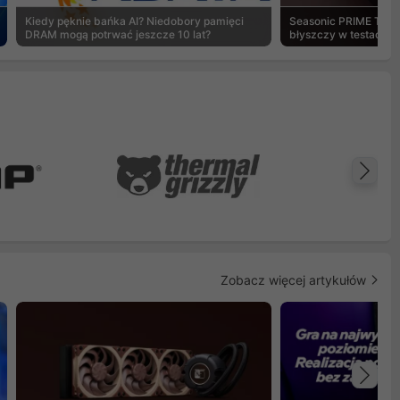
Kiedy pęknie bańka AI? Niedobory pamięci
Seasonic PRIME TX-1
DRAM mogą potrwać jeszcze 10 lat?
błyszczy w testach 
Na
Zobacz więcej artykułów
Na