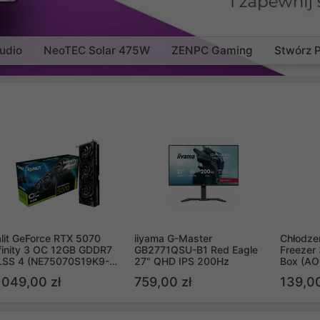
udio
NeoTEC Solar 475W
ZENPC Gaming
Stwórz 
lit GeForce RTX 5070
iiyama G-Master
Chłodzen
finity 3 OC 12GB GDDR7
GB2771QSU-B1 Red Eagle
Freezer 
LSS 4 (NE75070S19K9-
27" QHD IPS 200Hz
Box (A
B2050S)
 049,00 zł
759,00 zł
139,00