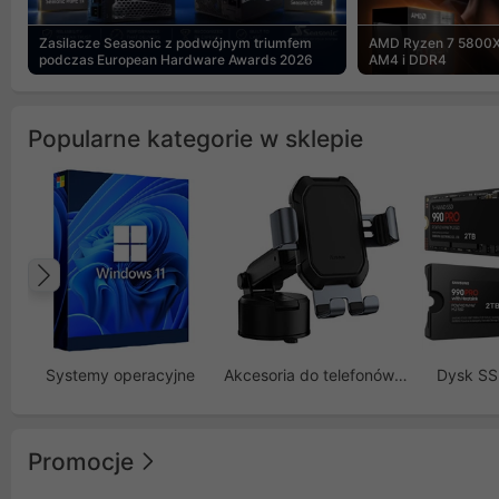
Zasilacze Seasonic z podwójnym triumfem
AMD Ryzen 7 5800X
podczas European Hardware Awards 2026
AM4 i DDR4
Popularne kategorie w sklepie
Poprzedni
Systemy operacyjne
Akcesoria do telefonów GSM
Dysk S
Promocje