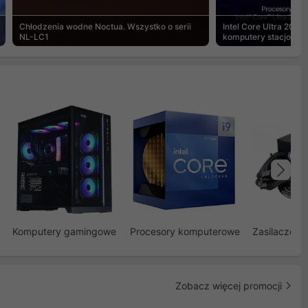
Chłodzenia wodne Noctua. Wszystko o serii
Intel Core Ultra 200S
NL-LC1
komputery stacjonar
Na
Komputery gamingowe
Procesory komputerowe
Zasilacze d
Zobacz więcej promocji