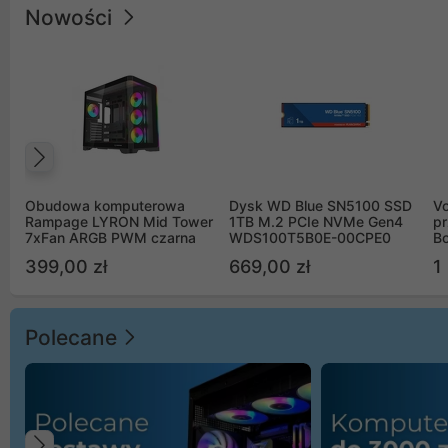
Nowości
Poprzedni
Obudowa komputerowa
Dysk WD Blue SN5100 SSD
V
Rampage LYRON Mid Tower
1TB M.2 PCIe NVMe Gen4
pr
7xFan ARGB PWM czarna
WDS100T5B0E-00CPE0
Bo
B
399,00 zł
669,00 zł
1
Polecane