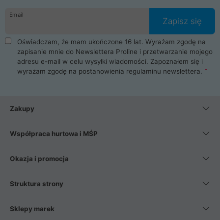
danych osobowych. Dlatego zakup notebooka albo laptopa w
Email
ProLine to czysta przyjemność i pełne bezpieczeństwo.
Zapisz się
Zaopatrzysz się u nas w akcesoria i części komputerowe
takie jak procesory, karty graficzne, płyty główne, pamięci,
Oświadczam, że mam ukończone 16 lat. Wyrażam zgodę na
dyski SSD, M.2 oraz HDD. Nasi pracownicy pomogą Ci wybrać
zapisanie mnie do Newslettera Proline i przetwarzanie mojego
najlepszy zasilacz komputerowy oraz obudowę do komputera.
adresu e-mail w celu wysyłki wiadomości. Zapoznałem się i
Poza komputerami mamy również najlepsze na rynku
wyrażam zgodę na postanowienia
regulaminu newslettera
.
Smartfony takich producentów jak Xiaomi, Apple, Samsung i
Huawei. Jeżeli chcesz, aby Twój komputer pracował cicho,
posiadamy szeroką gamę chłodzenia procesora, oraz ciche
wentylatory. Na koniec mając już to wszystko, możesz
Zakupy
wybrać idealny fotel gamingowy.
Współpraca hurtowa i MŚP
Okazja i promocja
Struktura strony
Sklepy marek