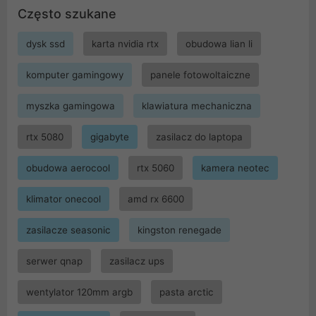
Często szukane
dysk ssd
karta nvidia rtx
obudowa lian li
komputer gamingowy
panele fotowoltaiczne
myszka gamingowa
klawiatura mechaniczna
rtx 5080
gigabyte
zasilacz do laptopa
obudowa aerocool
rtx 5060
kamera neotec
klimator onecool
amd rx 6600
zasilacze seasonic
kingston renegade
serwer qnap
zasilacz ups
wentylator 120mm argb
pasta arctic