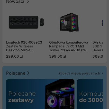
Nowości
Logitech 920-008923
Obudowa komputerowa
Dysk WD 
Zestaw Wireless
Rampage LYRON Mid
SSD 1TB 
Desktop MK545
Tower 7xFan ARGB PWM
Gen4 WD
Advanced
czarna
00CPE0
299,00 zł
399,00 zł
669,00 z
Polecane
Zobacz więcej polecanych