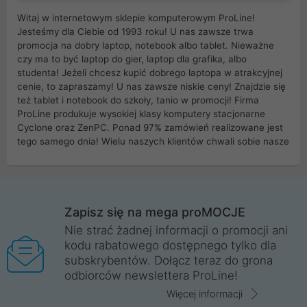
Witaj w internetowym sklepie komputerowym ProLine!
Jesteśmy dla Ciebie od 1993 roku! U nas zawsze trwa
promocja na dobry laptop, notebook albo tablet. Nieważne
czy ma to być laptop do gier, laptop dla grafika, albo
studenta! Jeżeli chcesz kupić dobrego laptopa w atrakcyjnej
cenie, to zapraszamy! U nas zawsze niskie ceny! Znajdzie się
też tablet i notebook do szkoły, tanio w promocji! Firma
ProLine produkuje wysokiej klasy komputery stacjonarne
Cyclone oraz ZenPC. Ponad 97% zamówień realizowane jest
tego samego dnia! Wielu naszych klientów chwali sobie nasze
myszki dla graczy i klawiatury mechaniczne. Posiadamy sieć
sklepów komputerowych na terenie kraju. W większości z
nich możesz odebrać zamówienie bez kosztów transportu.
Posiadamy sklep komputerowy w miastach takich jak
Wrocław, Poznań, Legnica, Katowice, Gliwice, Kalisz, Bytom,
Zapisz się na mega proMOCJE
Trzebnica, Opole. Szybka i profesjonalna obsługa!
Nie strać żadnej informacji o promocji ani
kodu rabatowego dostępnego tylko dla
ProLine to polska firma ze 100% polskim kapitałem. Działamy
subskrybentów. Dołącz teraz do grona
legalnie i płacimy podatki w naszym kraju! Posiadamy siedzibę
odbiorców newslettera ProLine!
główną w Mirkowie oraz salony na terenie kraju. Cała
komunikacja ze sklepem komputerowym ProLine jest
Więcej informacji
szyfrowana za pomocą technologii SSL. Nie sprzedajemy