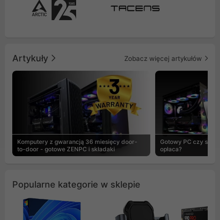
Artykuły
Zobacz więcej artykułów
Komputery z gwarancją 36 miesięcy door-
Gotowy PC czy skład
to-door - gotowe ZENPC i składaki
opłaca?
Popularne kategorie w sklepie