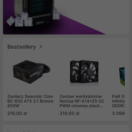
Bestsellery
Zasilacz Seasonic Core
Zestaw wentylatorów
Palit GeF
BC-650 ATX 3.1 Bronze
Noctua NF-A14x25 G2
Infinity 3
650W
PWM chromax.black
GDDR7 DL
Sx2-PP Sterrox 140mm
(NE75070
219,00 zł
319,00 zł
3 099,00
Push Pull (2szt)
GB2050S