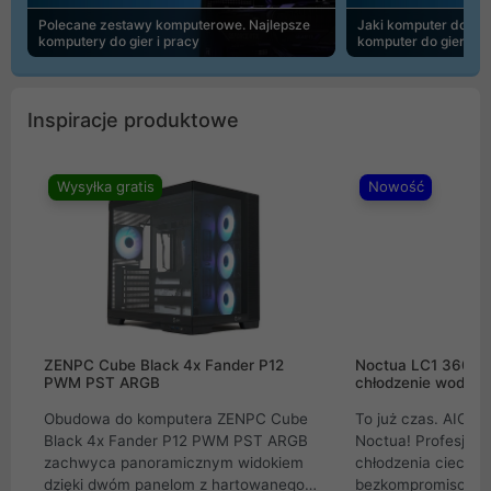
Polecane zestawy komputerowe. Najlepsze
Jaki komputer do 30
komputery do gier i pracy
komputer do gier | 
Inspiracje produktowe
Wysyłka gratis
Nowość
ZENPC Cube Black 4x Fander P12
Noctua LC1 360mm
PWM PST ARGB
chłodzenie wodne 
Obudowa do komputera ZENPC Cube
To już czas. AIO w
Black 4x Fander P12 PWM PST ARGB
Noctua! Profesjon
zachwyca panoramicznym widokiem
chłodzenia cieczą 
dzięki dwóm panelom z hartowanego
bezkompromisowe 