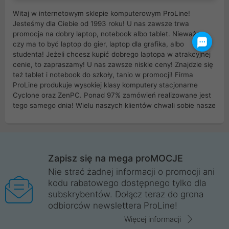
Witaj w internetowym sklepie komputerowym ProLine!
Jesteśmy dla Ciebie od 1993 roku! U nas zawsze trwa
promocja na dobry laptop, notebook albo tablet. Nieważne
czy ma to być laptop do gier, laptop dla grafika, albo
studenta! Jeżeli chcesz kupić dobrego laptopa w atrakcyjnej
cenie, to zapraszamy! U nas zawsze niskie ceny! Znajdzie się
też tablet i notebook do szkoły, tanio w promocji! Firma
ProLine produkuje wysokiej klasy komputery stacjonarne
Cyclone oraz ZenPC. Ponad 97% zamówień realizowane jest
tego samego dnia! Wielu naszych klientów chwali sobie nasze
myszki dla graczy i klawiatury mechaniczne. Posiadamy sieć
sklepów komputerowych na terenie kraju. W większości z
nich możesz odebrać zamówienie bez kosztów transportu.
Posiadamy sklep komputerowy w miastach takich jak
Wrocław, Poznań, Legnica, Katowice, Gliwice, Kalisz, Bytom,
Zapisz się na mega proMOCJE
Trzebnica, Opole. Szybka i profesjonalna obsługa!
Nie strać żadnej informacji o promocji ani
kodu rabatowego dostępnego tylko dla
ProLine to polska firma ze 100% polskim kapitałem. Działamy
subskrybentów. Dołącz teraz do grona
legalnie i płacimy podatki w naszym kraju! Posiadamy siedzibę
odbiorców newslettera ProLine!
główną w Mirkowie oraz salony na terenie kraju. Cała
komunikacja ze sklepem komputerowym ProLine jest
Więcej informacji
szyfrowana za pomocą technologii SSL. Nie sprzedajemy