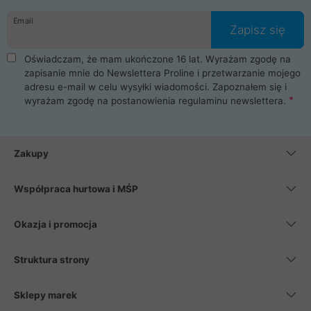
danych osobowych. Dlatego zakup notebooka albo laptopa w
Email
ProLine to czysta przyjemność i pełne bezpieczeństwo.
Zapisz się
Zaopatrzysz się u nas w akcesoria i części komputerowe
takie jak procesory, karty graficzne, płyty główne, pamięci,
Oświadczam, że mam ukończone 16 lat. Wyrażam zgodę na
dyski SSD, M.2 oraz HDD. Nasi pracownicy pomogą Ci wybrać
zapisanie mnie do Newslettera Proline i przetwarzanie mojego
najlepszy zasilacz komputerowy oraz obudowę do komputera.
adresu e-mail w celu wysyłki wiadomości. Zapoznałem się i
Poza komputerami mamy również najlepsze na rynku
wyrażam zgodę na postanowienia
regulaminu newslettera
.
Smartfony takich producentów jak Xiaomi, Apple, Samsung i
Huawei. Jeżeli chcesz, aby Twój komputer pracował cicho,
posiadamy szeroką gamę chłodzenia procesora, oraz ciche
wentylatory. Na koniec mając już to wszystko, możesz
Zakupy
wybrać idealny fotel gamingowy.
Współpraca hurtowa i MŚP
Okazja i promocja
Struktura strony
Sklepy marek