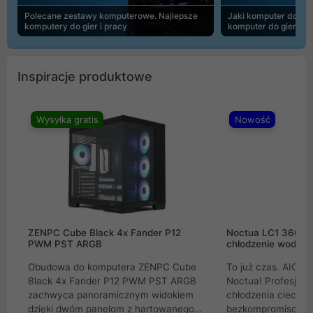
Polecane zestawy komputerowe. Najlepsze
Jaki komputer do 30
komputery do gier i pracy
komputer do gier | 
Inspiracje produktowe
Wysyłka gratis
Nowość
ZENPC Cube Black 4x Fander P12
Noctua LC1 360mm
PWM PST ARGB
chłodzenie wodne 
Obudowa do komputera ZENPC Cube
To już czas. AIO w
Black 4x Fander P12 PWM PST ARGB
Noctua! Profesjon
zachwyca panoramicznym widokiem
chłodzenia cieczą 
dzięki dwóm panelom z hartowanego
bezkompromisowe 