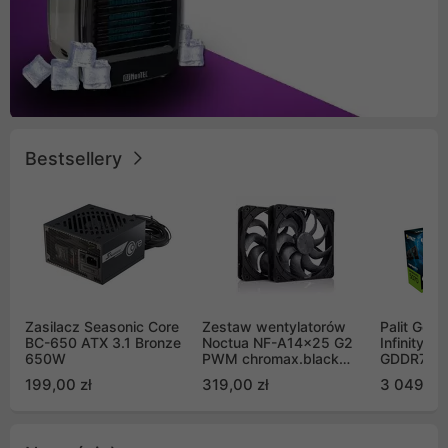
Bestsellery
Zasilacz Seasonic Core
Zestaw wentylatorów
Palit GeF
BC-650 ATX 3.1 Bronze
Noctua NF-A14x25 G2
Infinity 3
650W
PWM chromax.black
GDDR7 DL
Sx2-PP Sterrox 140mm
(NE75070
199,00 zł
319,00 zł
3 049,00
Push Pull (2szt)
GB2050S