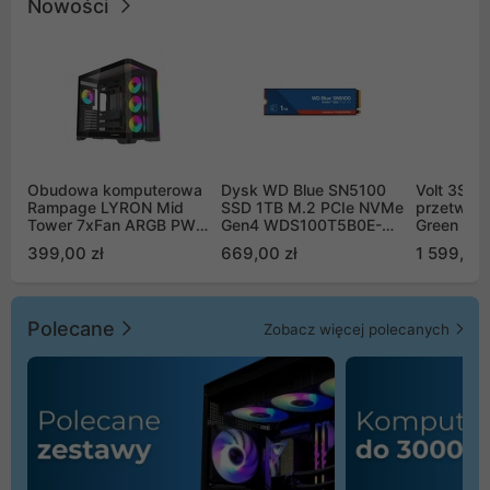
Nowości
Obudowa komputerowa
Dysk WD Blue SN5100
Volt 3SR
Rampage LYRON Mid
SSD 1TB M.2 PCIe NVMe
przetworn
Tower 7xFan ARGB PWM
Gen4 WDS100T5B0E-
Green Boo
czarna
00CPE0
Sinus Byp
399,00 zł
669,00 zł
1 599,00 
Polecane
Zobacz więcej polecanych