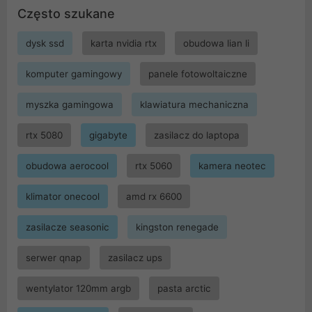
Często szukane
dysk ssd
karta nvidia rtx
obudowa lian li
komputer gamingowy
panele fotowoltaiczne
myszka gamingowa
klawiatura mechaniczna
rtx 5080
gigabyte
zasilacz do laptopa
obudowa aerocool
rtx 5060
kamera neotec
klimator onecool
amd rx 6600
zasilacze seasonic
kingston renegade
serwer qnap
zasilacz ups
wentylator 120mm argb
pasta arctic