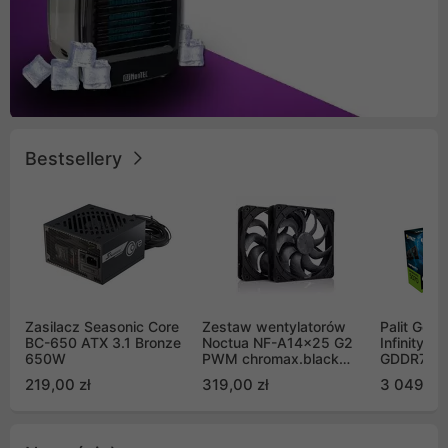
Bestsellery
Zasilacz Seasonic Core
Zestaw wentylatorów
Palit GeF
BC-650 ATX 3.1 Bronze
Noctua NF-A14x25 G2
Infinity 3
650W
PWM chromax.black
GDDR7 DL
Sx2-PP Sterrox 140mm
(NE75070
219,00 zł
319,00 zł
3 049,00
Push Pull (2szt)
GB2050S