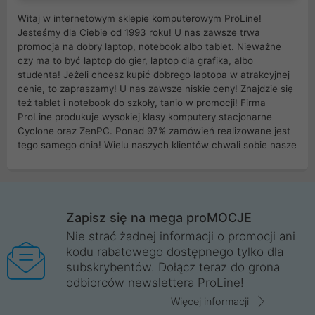
Witaj w internetowym sklepie komputerowym ProLine!
Jesteśmy dla Ciebie od 1993 roku! U nas zawsze trwa
promocja na dobry laptop, notebook albo tablet. Nieważne
czy ma to być laptop do gier, laptop dla grafika, albo
studenta! Jeżeli chcesz kupić dobrego laptopa w atrakcyjnej
cenie, to zapraszamy! U nas zawsze niskie ceny! Znajdzie się
też tablet i notebook do szkoły, tanio w promocji! Firma
ProLine produkuje wysokiej klasy komputery stacjonarne
Cyclone oraz ZenPC. Ponad 97% zamówień realizowane jest
tego samego dnia! Wielu naszych klientów chwali sobie nasze
myszki dla graczy i klawiatury mechaniczne. Posiadamy sieć
sklepów komputerowych na terenie kraju. W większości z
nich możesz odebrać zamówienie bez kosztów transportu.
Posiadamy sklep komputerowy w miastach takich jak
Wrocław, Poznań, Legnica, Katowice, Gliwice, Kalisz, Bytom,
Zapisz się na mega proMOCJE
Trzebnica, Opole. Szybka i profesjonalna obsługa!
Nie strać żadnej informacji o promocji ani
kodu rabatowego dostępnego tylko dla
ProLine to polska firma ze 100% polskim kapitałem. Działamy
subskrybentów. Dołącz teraz do grona
legalnie i płacimy podatki w naszym kraju! Posiadamy siedzibę
odbiorców newslettera ProLine!
główną w Mirkowie oraz salony na terenie kraju. Cała
komunikacja ze sklepem komputerowym ProLine jest
Więcej informacji
szyfrowana za pomocą technologii SSL. Nie sprzedajemy