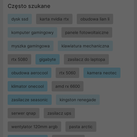
Często szukane
dysk ssd
karta nvidia rtx
obudowa lian li
komputer gamingowy
panele fotowoltaiczne
myszka gamingowa
klawiatura mechaniczna
rtx 5080
gigabyte
zasilacz do laptopa
obudowa aerocool
rtx 5060
kamera neotec
klimator onecool
amd rx 6600
zasilacze seasonic
kingston renegade
serwer qnap
zasilacz ups
wentylator 120mm argb
pasta arctic