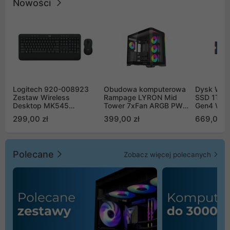
Nowości
Logitech 920-008923
Obudowa komputerowa
Dysk WD 
Zestaw Wireless
Rampage LYRON Mid
SSD 1TB 
Desktop MK545
Tower 7xFan ARGB PWM
Gen4 WD
Advanced
czarna
00CPE0
299,00 zł
399,00 zł
669,00 z
Polecane
Zobacz więcej polecanych