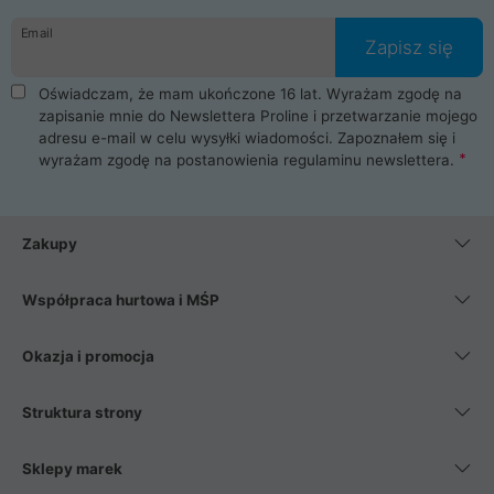
danych osobowych. Dlatego zakup notebooka albo laptopa w
Email
ProLine to czysta przyjemność i pełne bezpieczeństwo.
Zapisz się
Zaopatrzysz się u nas w akcesoria i części komputerowe
takie jak procesory, karty graficzne, płyty główne, pamięci,
Oświadczam, że mam ukończone 16 lat. Wyrażam zgodę na
dyski SSD, M.2 oraz HDD. Nasi pracownicy pomogą Ci wybrać
zapisanie mnie do Newslettera Proline i przetwarzanie mojego
najlepszy zasilacz komputerowy oraz obudowę do komputera.
adresu e-mail w celu wysyłki wiadomości. Zapoznałem się i
Poza komputerami mamy również najlepsze na rynku
wyrażam zgodę na postanowienia
regulaminu newslettera
.
Smartfony takich producentów jak Xiaomi, Apple, Samsung i
Huawei. Jeżeli chcesz, aby Twój komputer pracował cicho,
posiadamy szeroką gamę chłodzenia procesora, oraz ciche
wentylatory. Na koniec mając już to wszystko, możesz
Zakupy
wybrać idealny fotel gamingowy.
Współpraca hurtowa i MŚP
Okazja i promocja
Struktura strony
Sklepy marek