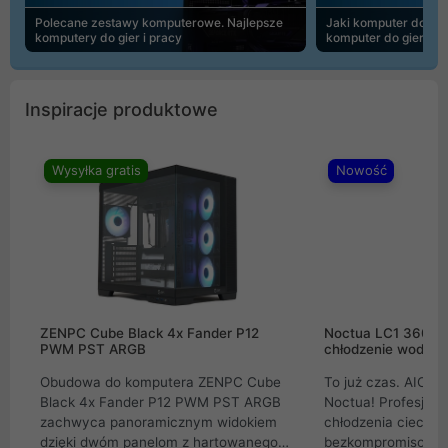
Polecane zestawy komputerowe. Najlepsze
Jaki komputer do 30
komputery do gier i pracy
komputer do gier | 
Inspiracje produktowe
Wysyłka gratis
Nowość
ZENPC Cube Black 4x Fander P12
Noctua LC1 360mm
PWM PST ARGB
chłodzenie wodne 
Obudowa do komputera ZENPC Cube
To już czas. AIO w
Black 4x Fander P12 PWM PST ARGB
Noctua! Profesjon
zachwyca panoramicznym widokiem
chłodzenia cieczą 
dzięki dwóm panelom z hartowanego
bezkompromisowe 