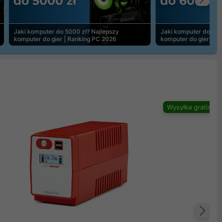
Na
Jaki komputer do 5000 zł? Najlepszy
Jaki komputer do 600
komputer do gier | Ranking PC 2026
komputer do gier | R
Wysyłka gratis
Na