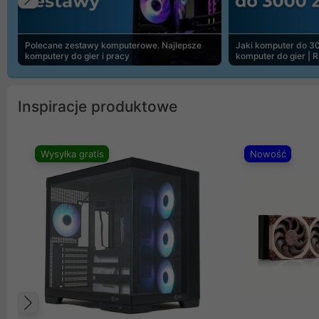
Poprzedni
Polecane zestawy komputerowe. Najlepsze
Jaki komputer do 30
komputery do gier i pracy
komputer do gier | 
Inspiracje produktowe
Wysyłka gratis
Nowość
Poprzedni