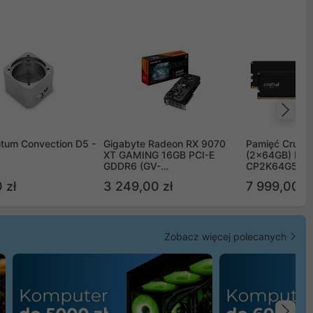
Na
tum Convection D5 -
Gigabyte Radeon RX 9070
Pamięć Crucia
XT GAMING 16GB PCI-E
(2x64GB) DD
GDDR6 (GV-
CP2K64G56C
R9070XTGAMING-16GD)
 zł
3 249,00 zł
7 999,00 zł
Zobacz więcej polecanych