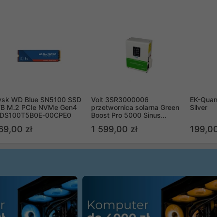
ysk WD Blue SN5100 SSD
Volt 3SR3000006
EK-Quan
TB M.2 PCIe NVMe Gen4
przetwornica solarna Green
Silver
DS100T5B0E-00CPE0
Boost Pro 5000 Sinus
Bypass
69,00 zł
1 599,00 zł
199,00