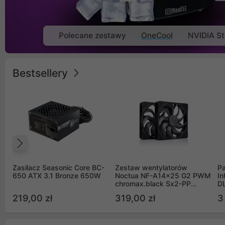
Polecane zestawy
OneCool
NVIDIA St
Bestsellery
Poprzedni
Zasilacz Seasonic Core BC-
Zestaw wentylatorów
Pa
650 ATX 3.1 Bronze 650W
Noctua NF-A14x25 G2 PWM
In
chromax.black Sx2-PP
D
Sterrox 140mm Push Pull
G
219,00 zł
319,00 zł
3
(2szt)