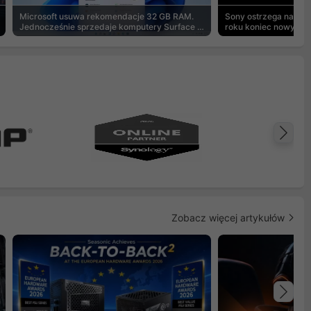
Microsoft usuwa rekomendacje 32 GB RAM.
Sony ostrzega na pu
Jednocześnie sprzedaje komputery Surface z
roku koniec nowych g
8 GB
Na
Zobacz więcej artykułów
Na