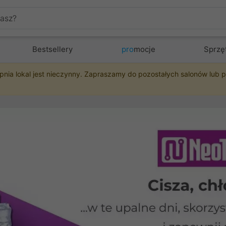
Bestsellery
pro
mocje
Sprzę
pnia lokal jest nieczynny. Zapraszamy do pozostałych salonów lub