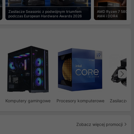
Zasilacze Seasonic z podwójnym triumfem
AMD Ryzen 7 5800X3
podczas European Hardware Awards 2026
AM4 i DDR4
Na
Komputery gamingowe
Procesory komputerowe
Zasilacze d
Zobacz więcej promocji