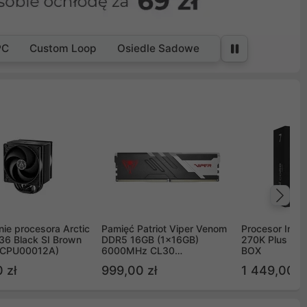
PC
Custom Loop
Osiedle Sadowe
Na
ie procesora Arctic
Pamięć Patriot Viper Venom
Procesor Intel 
36 Black SI Brown
DDR5 16GB (1x16GB)
270K Plus 5.
OCPU00012A)
6000MHz CL30
BOX
PVV516G60C30
 zł
999,00 zł
1 449,00 z