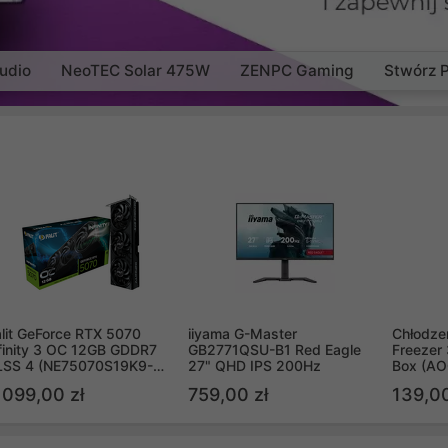
udio
NeoTEC Solar 475W
ZENPC Gaming
Stwórz 
lit GeForce RTX 5070
iiyama G-Master
Chłodzen
finity 3 OC 12GB GDDR7
GB2771QSU-B1 Red Eagle
Freezer 
LSS 4 (NE75070S19K9-
27" QHD IPS 200Hz
Box (A
B2050S)
 099,00 zł
759,00 zł
139,00