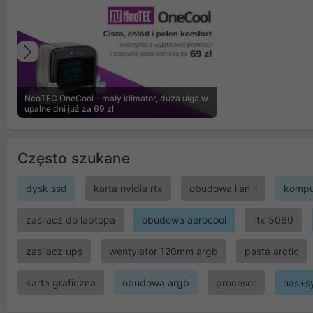
Poprzedni
NeoTEC OneCool - mały klimator, duża ulga w
upalne dni już za 69 zł
Często szukane
dysk ssd
karta nvidia rtx
obudowa lian li
kompu
zasilacz do laptopa
obudowa aerocool
rtx 5060
zasilacz ups
wentylator 120mm argb
pasta arctic
karta graficzna
obudowa argb
procesor
nas+s