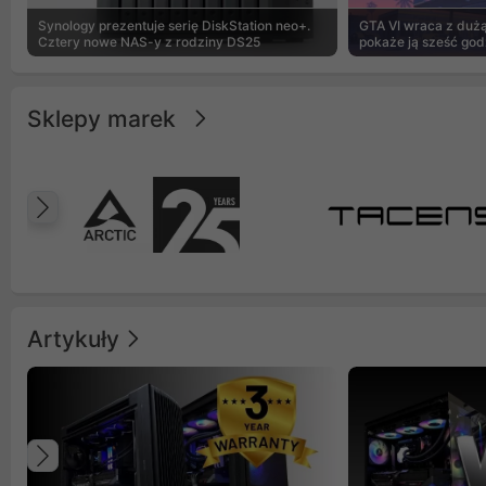
Synology prezentuje serię DiskStation neo+.
GTA VI wraca z dużą 
Cztery nowe NAS-y z rodziny DS25
pokaże ją sześć god
Sklepy marek
Poprzedni
Artykuły
Poprzedni