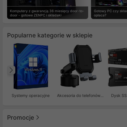
Komputery z gwarancją 36 miesięcy door-to-
Gotowy PC czy skład
door - gotowe ZENPC i składaki
opłaca?
Popularne kategorie w sklepie
Poprzedni
Systemy operacyjne
Akcesoria do telefonów GSM
Dysk S
Promocje