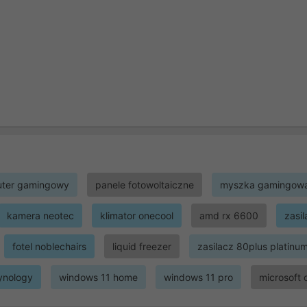
ter gamingowy
panele fotowoltaiczne
myszka gamingow
kamera neotec
klimator onecool
amd rx 6600
zasi
fotel noblechairs
liquid freezer
zasilacz 80plus platinu
ynology
windows 11 home
windows 11 pro
microsoft 