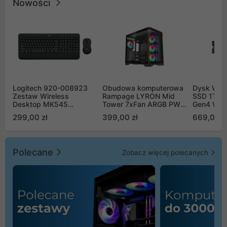
Nowości
Logitech 920-008923
Obudowa komputerowa
Dysk WD 
Zestaw Wireless
Rampage LYRON Mid
SSD 1TB 
Desktop MK545
Tower 7xFan ARGB PWM
Gen4 WD
Advanced
czarna
00CPE0
299,00 zł
399,00 zł
669,00 z
Polecane
Zobacz więcej polecanych