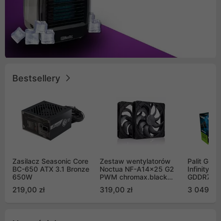
Bestsellery
Zasilacz Seasonic Core
Zestaw wentylatorów
Palit GeF
BC-650 ATX 3.1 Bronze
Noctua NF-A14x25 G2
Infinity 3
650W
PWM chromax.black
GDDR7 DL
Sx2-PP Sterrox 140mm
(NE75070
219,00 zł
319,00 zł
3 049,00
Push Pull (2szt)
GB2050S