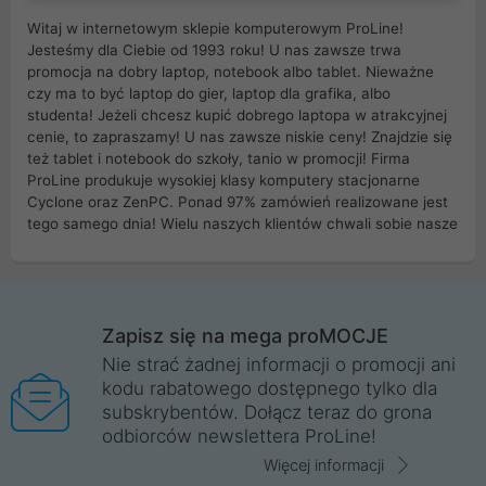
Witaj w internetowym sklepie komputerowym ProLine!
Jesteśmy dla Ciebie od 1993 roku! U nas zawsze trwa
promocja na dobry laptop, notebook albo tablet. Nieważne
czy ma to być laptop do gier, laptop dla grafika, albo
studenta! Jeżeli chcesz kupić dobrego laptopa w atrakcyjnej
cenie, to zapraszamy! U nas zawsze niskie ceny! Znajdzie się
też tablet i notebook do szkoły, tanio w promocji! Firma
ProLine produkuje wysokiej klasy komputery stacjonarne
Cyclone oraz ZenPC. Ponad 97% zamówień realizowane jest
tego samego dnia! Wielu naszych klientów chwali sobie nasze
myszki dla graczy i klawiatury mechaniczne. Posiadamy sieć
sklepów komputerowych na terenie kraju. W większości z
nich możesz odebrać zamówienie bez kosztów transportu.
Posiadamy sklep komputerowy w miastach takich jak
Wrocław, Poznań, Legnica, Katowice, Gliwice, Kalisz, Bytom,
Zapisz się na mega proMOCJE
Trzebnica, Opole. Szybka i profesjonalna obsługa!
Nie strać żadnej informacji o promocji ani
kodu rabatowego dostępnego tylko dla
ProLine to polska firma ze 100% polskim kapitałem. Działamy
subskrybentów. Dołącz teraz do grona
legalnie i płacimy podatki w naszym kraju! Posiadamy siedzibę
odbiorców newslettera ProLine!
główną w Mirkowie oraz salony na terenie kraju. Cała
komunikacja ze sklepem komputerowym ProLine jest
Więcej informacji
szyfrowana za pomocą technologii SSL. Nie sprzedajemy