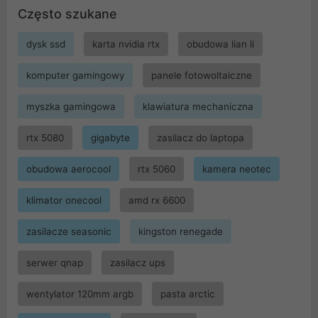
Często szukane
dysk ssd
karta nvidia rtx
obudowa lian li
komputer gamingowy
panele fotowoltaiczne
myszka gamingowa
klawiatura mechaniczna
rtx 5080
gigabyte
zasilacz do laptopa
obudowa aerocool
rtx 5060
kamera neotec
klimator onecool
amd rx 6600
zasilacze seasonic
kingston renegade
serwer qnap
zasilacz ups
wentylator 120mm argb
pasta arctic