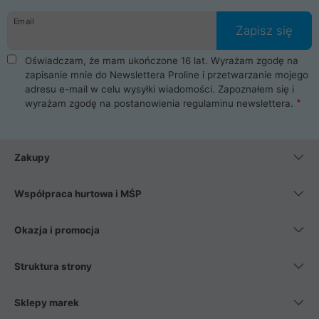
danych osobowych. Dlatego zakup notebooka albo laptopa w
Email
ProLine to czysta przyjemność i pełne bezpieczeństwo.
Zapisz się
Zaopatrzysz się u nas w akcesoria i części komputerowe
takie jak procesory, karty graficzne, płyty główne, pamięci,
Oświadczam, że mam ukończone 16 lat. Wyrażam zgodę na
dyski SSD, M.2 oraz HDD. Nasi pracownicy pomogą Ci wybrać
zapisanie mnie do Newslettera Proline i przetwarzanie mojego
najlepszy zasilacz komputerowy oraz obudowę do komputera.
adresu e-mail w celu wysyłki wiadomości. Zapoznałem się i
Poza komputerami mamy również najlepsze na rynku
wyrażam zgodę na postanowienia
regulaminu newslettera
.
Smartfony takich producentów jak Xiaomi, Apple, Samsung i
Huawei. Jeżeli chcesz, aby Twój komputer pracował cicho,
posiadamy szeroką gamę chłodzenia procesora, oraz ciche
wentylatory. Na koniec mając już to wszystko, możesz
Zakupy
wybrać idealny fotel gamingowy.
Współpraca hurtowa i MŚP
Okazja i promocja
Struktura strony
Sklepy marek