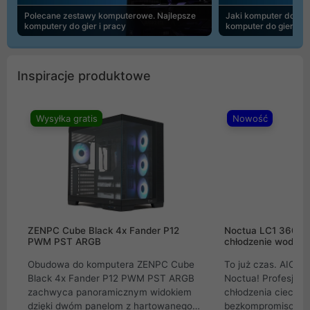
Polecane zestawy komputerowe. Najlepsze
Jaki komputer do 30
komputery do gier i pracy
komputer do gier | 
Inspiracje produktowe
Wysyłka gratis
Nowość
ZENPC Cube Black 4x Fander P12
Noctua LC1 360mm
PWM PST ARGB
chłodzenie wodne 
Obudowa do komputera ZENPC Cube
To już czas. AIO w
Black 4x Fander P12 PWM PST ARGB
Noctua! Profesjon
zachwyca panoramicznym widokiem
chłodzenia cieczą 
dzięki dwóm panelom z hartowanego
bezkompromisowe 