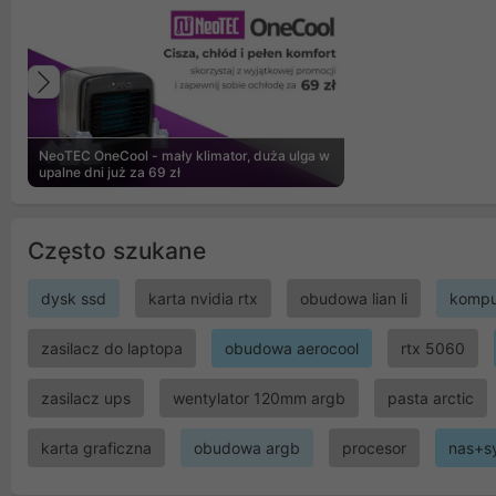
Poprzedni
NeoTEC OneCool - mały klimator, duża ulga w
upalne dni już za 69 zł
Często szukane
dysk ssd
karta nvidia rtx
obudowa lian li
kompu
zasilacz do laptopa
obudowa aerocool
rtx 5060
zasilacz ups
wentylator 120mm argb
pasta arctic
karta graficzna
obudowa argb
procesor
nas+s