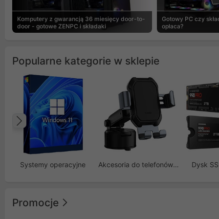
Komputery z gwarancją 36 miesięcy door-to-
Gotowy PC czy skład
door - gotowe ZENPC i składaki
opłaca?
Popularne kategorie w sklepie
Poprzedni
Systemy operacyjne
Akcesoria do telefonów GSM
Dysk S
Promocje