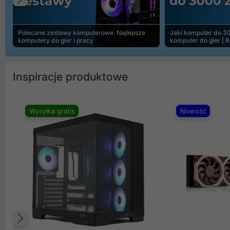
Poprzedni
Polecane zestawy komputerowe. Najlepsze
Jaki komputer do 30
komputery do gier i pracy
komputer do gier | 
Inspiracje produktowe
Wysyłka gratis
Nowość
Poprzedni