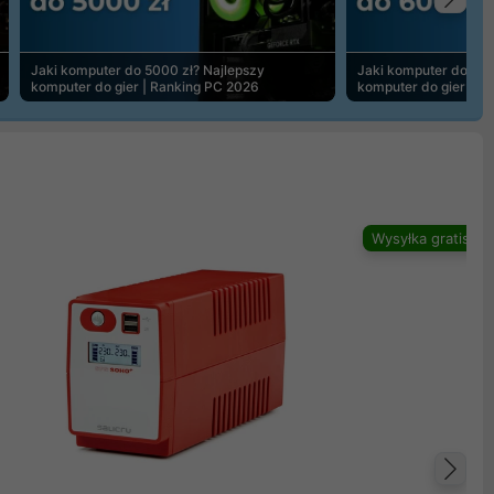
Na
Jaki komputer do 5000 zł? Najlepszy
Jaki komputer do 600
komputer do gier | Ranking PC 2026
komputer do gier | R
Wysyłka gratis
Na