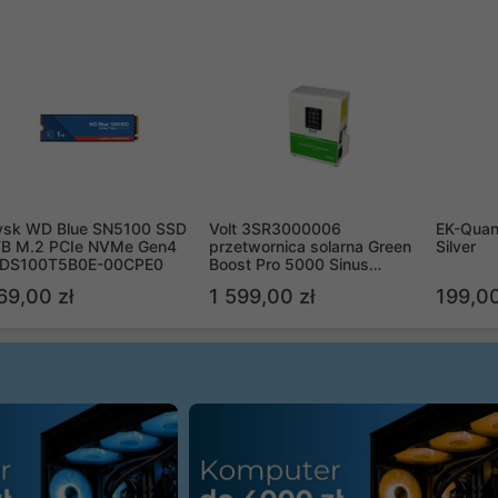
ysk WD Blue SN5100 SSD
Volt 3SR3000006
EK-Quan
TB M.2 PCIe NVMe Gen4
przetwornica solarna Green
Silver
DS100T5B0E-00CPE0
Boost Pro 5000 Sinus
Bypass
69,00 zł
1 599,00 zł
199,00