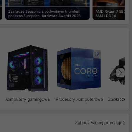
Zasilacze Seasonic z podwójnym triumfem
AMD Ryzen 7 5800X3
podczas European Hardware Awards 2026
AM4 i DDR4
Na
Komputery gamingowe
Procesory komputerowe
Zasilacze d
Zobacz więcej promocji