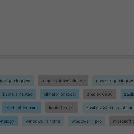
ter gamingowy
panele fotowoltaiczne
myszka gamingow
kamera neotec
klimator onecool
amd rx 6600
zasi
fotel noblechairs
liquid freezer
zasilacz 80plus platinu
ynology
windows 11 home
windows 11 pro
microsoft 