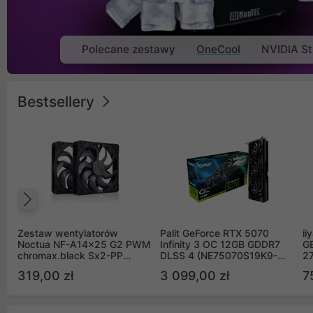
Polecane zestawy
OneCool
NVIDIA St
Bestsellery
Poprzedni
Zestaw wentylatorów
Palit GeForce RTX 5070
ii
Noctua NF-A14x25 G2 PWM
Infinity 3 OC 12GB GDDR7
G
chromax.black Sx2-PP
DLSS 4 (NE75070S19K9-
2
Sterrox 140mm Push Pull
GB2050S)
319,00 zł
3 099,00 zł
7
(2szt)