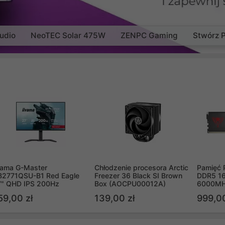
udio
NeoTEC Solar 475W
ZENPC Gaming
Stwórz 
yama G-Master
Chłodzenie procesora Arctic
Pamięć 
B2771QSU-B1 Red Eagle
Freezer 36 Black SI Brown
DDR5 16
7" QHD IPS 200Hz
Box (AOCPU00012A)
6000MH
PVV516
59,00 zł
139,00 zł
999,00