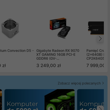
Na
tum Convection D5 -
Gigabyte Radeon RX 9070
Pamięć Crucia
XT GAMING 16GB PCI-E
(2x64GB) DD
GDDR6 (GV-
CP2K64G56C
R9070XTGAMING-16GD)
 zł
3 249,00 zł
7 999,00 zł
Zobacz więcej polecanych