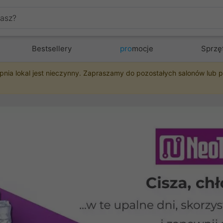
Bestsellery
pro
mocje
Sprzę
pnia lokal jest nieczynny. Zapraszamy do pozostałych salonów lub