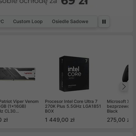
PC
Custom Loop
Osiedle Sadowe
Na
Patriot Viper Venom
Procesor Intel Core Ultra 7
Microsoft Xbox
GB (1x16GB)
270K Plus 5.5GHz LGA1851
bezprzewodo
z CL30
BOX
Black
G60C30
 zł
1 449,00 zł
275,00 zł