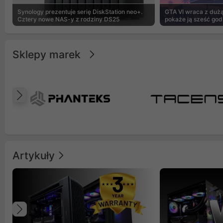
Synology prezentuje serię DiskStation neo+.
GTA VI wraca z dużą 
Cztery nowe NAS-y z rodziny DS25
pokaże ją sześć god
Sklepy marek
Poprzedni
Artykuły
Poprzedni