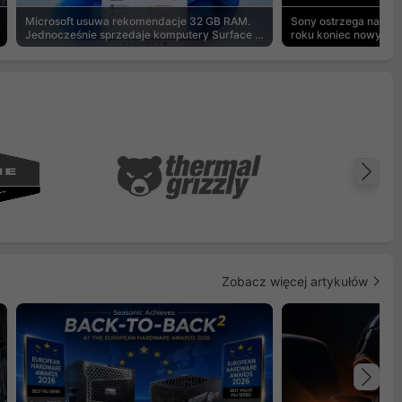
Microsoft usuwa rekomendacje 32 GB RAM.
Sony ostrzega na pu
Jednocześnie sprzedaje komputery Surface z
roku koniec nowych g
8 GB
Na
Zobacz więcej artykułów
Na