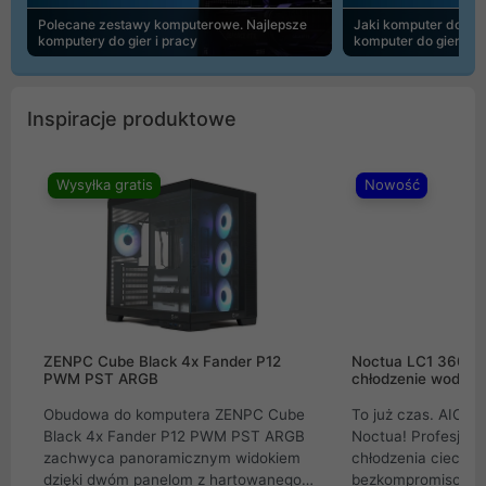
Polecane zestawy komputerowe. Najlepsze
Jaki komputer do 30
komputery do gier i pracy
komputer do gier | 
Inspiracje produktowe
Wysyłka gratis
Nowość
ZENPC Cube Black 4x Fander P12
Noctua LC1 360mm
PWM PST ARGB
chłodzenie wodne 
Obudowa do komputera ZENPC Cube
To już czas. AIO w
Black 4x Fander P12 PWM PST ARGB
Noctua! Profesjon
zachwyca panoramicznym widokiem
chłodzenia cieczą 
dzięki dwóm panelom z hartowanego
bezkompromisowe 