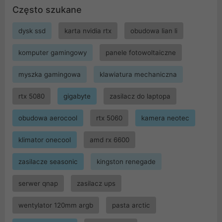
Często szukane
dysk ssd
karta nvidia rtx
obudowa lian li
komputer gamingowy
panele fotowoltaiczne
myszka gamingowa
klawiatura mechaniczna
rtx 5080
gigabyte
zasilacz do laptopa
obudowa aerocool
rtx 5060
kamera neotec
klimator onecool
amd rx 6600
zasilacze seasonic
kingston renegade
serwer qnap
zasilacz ups
wentylator 120mm argb
pasta arctic