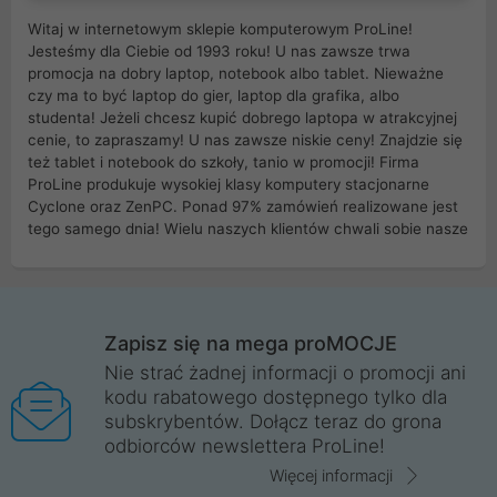
Witaj w internetowym sklepie komputerowym ProLine!
Jesteśmy dla Ciebie od 1993 roku! U nas zawsze trwa
promocja na dobry laptop, notebook albo tablet. Nieważne
czy ma to być laptop do gier, laptop dla grafika, albo
studenta! Jeżeli chcesz kupić dobrego laptopa w atrakcyjnej
cenie, to zapraszamy! U nas zawsze niskie ceny! Znajdzie się
też tablet i notebook do szkoły, tanio w promocji! Firma
ProLine produkuje wysokiej klasy komputery stacjonarne
Cyclone oraz ZenPC. Ponad 97% zamówień realizowane jest
tego samego dnia! Wielu naszych klientów chwali sobie nasze
myszki dla graczy i klawiatury mechaniczne. Posiadamy sieć
sklepów komputerowych na terenie kraju. W większości z
nich możesz odebrać zamówienie bez kosztów transportu.
Posiadamy sklep komputerowy w miastach takich jak
Wrocław, Poznań, Legnica, Katowice, Gliwice, Kalisz, Bytom,
Zapisz się na mega proMOCJE
Trzebnica, Opole. Szybka i profesjonalna obsługa!
Nie strać żadnej informacji o promocji ani
kodu rabatowego dostępnego tylko dla
ProLine to polska firma ze 100% polskim kapitałem. Działamy
subskrybentów. Dołącz teraz do grona
legalnie i płacimy podatki w naszym kraju! Posiadamy siedzibę
odbiorców newslettera ProLine!
główną w Mirkowie oraz salony na terenie kraju. Cała
komunikacja ze sklepem komputerowym ProLine jest
Więcej informacji
szyfrowana za pomocą technologii SSL. Nie sprzedajemy