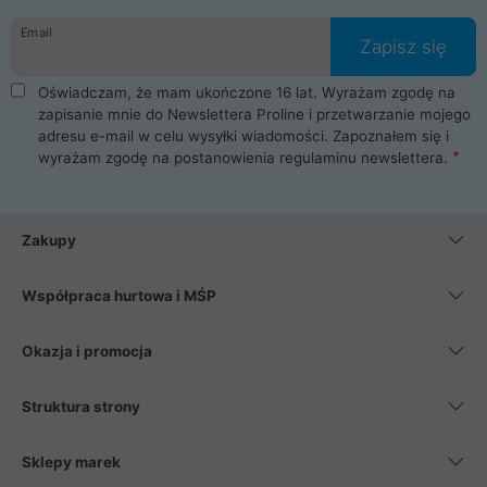
danych osobowych. Dlatego zakup notebooka albo laptopa w
Email
ProLine to czysta przyjemność i pełne bezpieczeństwo.
Zapisz się
Zaopatrzysz się u nas w akcesoria i części komputerowe
takie jak procesory, karty graficzne, płyty główne, pamięci,
Oświadczam, że mam ukończone 16 lat. Wyrażam zgodę na
dyski SSD, M.2 oraz HDD. Nasi pracownicy pomogą Ci wybrać
zapisanie mnie do Newslettera Proline i przetwarzanie mojego
najlepszy zasilacz komputerowy oraz obudowę do komputera.
adresu e-mail w celu wysyłki wiadomości. Zapoznałem się i
Poza komputerami mamy również najlepsze na rynku
wyrażam zgodę na postanowienia
regulaminu newslettera
.
Smartfony takich producentów jak Xiaomi, Apple, Samsung i
Huawei. Jeżeli chcesz, aby Twój komputer pracował cicho,
posiadamy szeroką gamę chłodzenia procesora, oraz ciche
wentylatory. Na koniec mając już to wszystko, możesz
Zakupy
wybrać idealny fotel gamingowy.
Współpraca hurtowa i MŚP
Okazja i promocja
Struktura strony
Sklepy marek