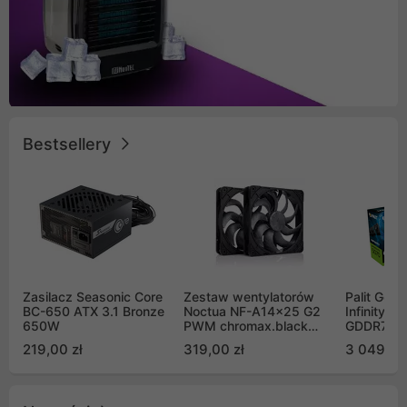
Bestsellery
Zasilacz Seasonic Core
Zestaw wentylatorów
Palit GeF
BC-650 ATX 3.1 Bronze
Noctua NF-A14x25 G2
Infinity 3
650W
PWM chromax.black
GDDR7 DL
Sx2-PP Sterrox 140mm
(NE75070
219,00 zł
319,00 zł
3 049,00
Push Pull (2szt)
GB2050S