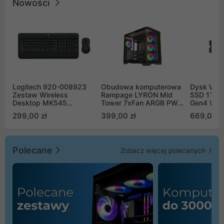
Nowości
Logitech 920-008923
Obudowa komputerowa
Dysk WD 
Zestaw Wireless
Rampage LYRON Mid
SSD 1TB 
Desktop MK545
Tower 7xFan ARGB PWM
Gen4 WD
Advanced
czarna
00CPE0
299,00 zł
399,00 zł
669,00 z
Polecane
Zobacz więcej polecanych