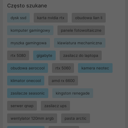
Często szukane
dysk ssd
karta nvidia rtx
obudowa lian li
komputer gamingowy
panele fotowoltaiczne
myszka gamingowa
klawiatura mechaniczna
rtx 5080
gigabyte
zasilacz do laptopa
obudowa aerocool
rtx 5060
kamera neotec
klimator onecool
amd rx 6600
zasilacze seasonic
kingston renegade
serwer qnap
zasilacz ups
wentylator 120mm argb
pasta arctic