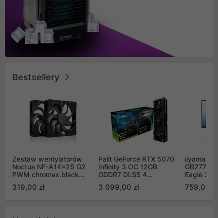
Bestsellery
Zestaw wentylatorów
Palit GeForce RTX 5070
iiyama G-
Noctua NF-A14x25 G2
Infinity 3 OC 12GB
GB2771QS
PWM chromax.black
GDDR7 DLSS 4
Eagle 27"
Sx2-PP Sterrox 140mm
(NE75070S19K9-
200Hz
319,00 zł
3 099,00 zł
759,00 zł
Push Pull (2szt)
GB2050S)