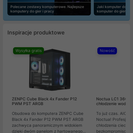
Polecane zestawy komputerowe. Najlepsze
Jaki komputer do 30
komputery do gier i pracy
komputer do gier | 
Inspiracje produktowe
Wysyłka gratis
Nowość
ZENPC Cube Black 4x Fander P12
Noctua LC1 360mm
PWM PST ARGB
chłodzenie wodne 
Obudowa do komputera ZENPC Cube
To już czas. AIO w
Black 4x Fander P12 PWM PST ARGB
Noctua! Profesjon
zachwyca panoramicznym widokiem
chłodzenia cieczą 
dzięki dwóm panelom z hartowanego
bezkompromisowe 