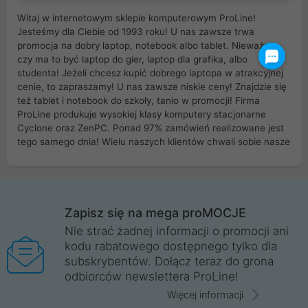
Witaj w internetowym sklepie komputerowym ProLine!
Jesteśmy dla Ciebie od 1993 roku! U nas zawsze trwa
promocja na dobry laptop, notebook albo tablet. Nieważne
czy ma to być laptop do gier, laptop dla grafika, albo
studenta! Jeżeli chcesz kupić dobrego laptopa w atrakcyjnej
cenie, to zapraszamy! U nas zawsze niskie ceny! Znajdzie się
też tablet i notebook do szkoły, tanio w promocji! Firma
ProLine produkuje wysokiej klasy komputery stacjonarne
Cyclone oraz ZenPC. Ponad 97% zamówień realizowane jest
tego samego dnia! Wielu naszych klientów chwali sobie nasze
myszki dla graczy i klawiatury mechaniczne. Posiadamy sieć
sklepów komputerowych na terenie kraju. W większości z
nich możesz odebrać zamówienie bez kosztów transportu.
Posiadamy sklep komputerowy w miastach takich jak
Wrocław, Poznań, Legnica, Katowice, Gliwice, Kalisz, Bytom,
Zapisz się na mega proMOCJE
Trzebnica, Opole. Szybka i profesjonalna obsługa!
Nie strać żadnej informacji o promocji ani
kodu rabatowego dostępnego tylko dla
ProLine to polska firma ze 100% polskim kapitałem. Działamy
subskrybentów. Dołącz teraz do grona
legalnie i płacimy podatki w naszym kraju! Posiadamy siedzibę
odbiorców newslettera ProLine!
główną w Mirkowie oraz salony na terenie kraju. Cała
komunikacja ze sklepem komputerowym ProLine jest
Więcej informacji
szyfrowana za pomocą technologii SSL. Nie sprzedajemy