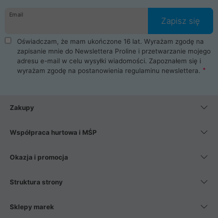
danych osobowych. Dlatego zakup notebooka albo laptopa w
Email
ProLine to czysta przyjemność i pełne bezpieczeństwo.
Zapisz się
Zaopatrzysz się u nas w akcesoria i części komputerowe
takie jak procesory, karty graficzne, płyty główne, pamięci,
Oświadczam, że mam ukończone 16 lat. Wyrażam zgodę na
dyski SSD, M.2 oraz HDD. Nasi pracownicy pomogą Ci wybrać
zapisanie mnie do Newslettera Proline i przetwarzanie mojego
najlepszy zasilacz komputerowy oraz obudowę do komputera.
adresu e-mail w celu wysyłki wiadomości. Zapoznałem się i
Poza komputerami mamy również najlepsze na rynku
wyrażam zgodę na postanowienia
regulaminu newslettera
.
Smartfony takich producentów jak Xiaomi, Apple, Samsung i
Huawei. Jeżeli chcesz, aby Twój komputer pracował cicho,
posiadamy szeroką gamę chłodzenia procesora, oraz ciche
wentylatory. Na koniec mając już to wszystko, możesz
Zakupy
wybrać idealny fotel gamingowy.
Współpraca hurtowa i MŚP
Okazja i promocja
Struktura strony
Sklepy marek