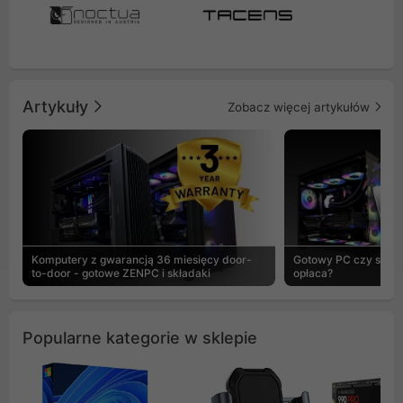
Artykuły
Zobacz więcej artykułów
Komputery z gwarancją 36 miesięcy door-
Gotowy PC czy skład
to-door - gotowe ZENPC i składaki
opłaca?
Popularne kategorie w sklepie