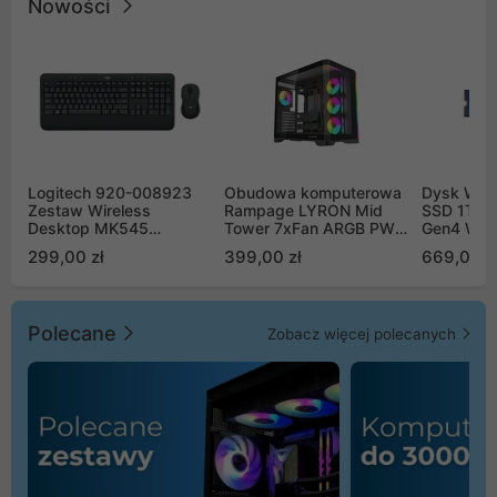
Nowości
Logitech 920-008923
Obudowa komputerowa
Dysk WD 
Zestaw Wireless
Rampage LYRON Mid
SSD 1TB 
Desktop MK545
Tower 7xFan ARGB PWM
Gen4 WD
Advanced
czarna
00CPE0
299,00 zł
399,00 zł
669,00 z
Polecane
Zobacz więcej polecanych