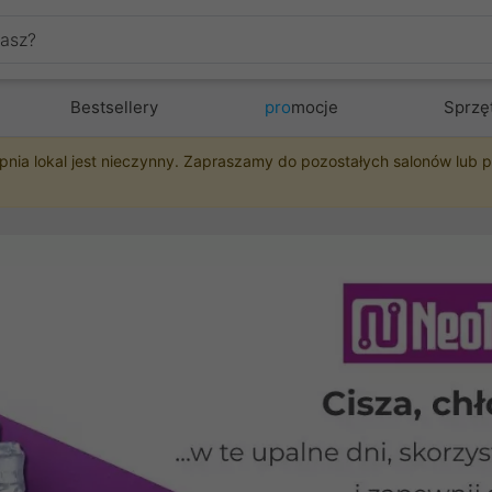
Bestsellery
pro
mocje
Sprzę
pnia lokal jest nieczynny. Zapraszamy do pozostałych salonów lub