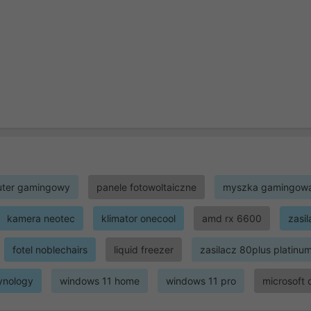
ter gamingowy
panele fotowoltaiczne
myszka gamingow
kamera neotec
klimator onecool
amd rx 6600
zasi
fotel noblechairs
liquid freezer
zasilacz 80plus platinu
ynology
windows 11 home
windows 11 pro
microsoft 