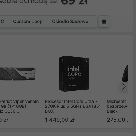
PC
Custom Loop
Osiedle Sadowe
Na
Patriot Viper Venom
Procesor Intel Core Ultra 7
Microsoft Xbox
GB (1x16GB)
270K Plus 5.5GHz LGA1851
bezprzewodo
z CL30
BOX
Black
G60C30
 zł
1 449,00 zł
275,00 zł