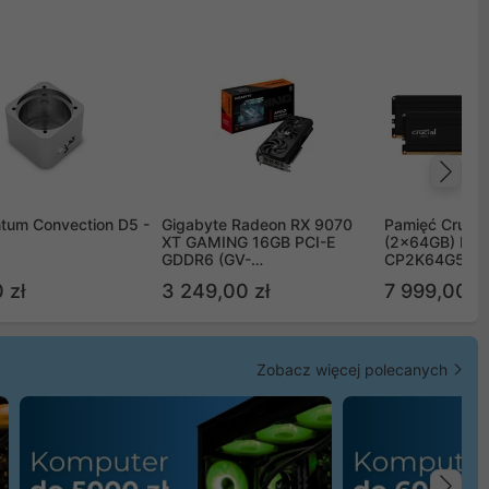
Na
tum Convection D5 -
Gigabyte Radeon RX 9070
Pamięć Crucia
XT GAMING 16GB PCI-E
(2x64GB) DD
GDDR6 (GV-
CP2K64G56C
R9070XTGAMING-16GD)
 zł
3 249,00 zł
7 999,00 zł
Zobacz więcej polecanych