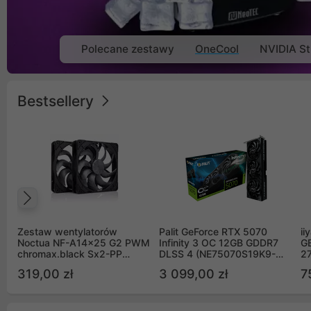
Polecane zestawy
OneCool
NVIDIA St
Bestsellery
Poprzedni
Zestaw wentylatorów
Palit GeForce RTX 5070
ii
Noctua NF-A14x25 G2 PWM
Infinity 3 OC 12GB GDDR7
G
chromax.black Sx2-PP
DLSS 4 (NE75070S19K9-
2
Sterrox 140mm Push Pull
GB2050S)
319,00 zł
3 099,00 zł
7
(2szt)