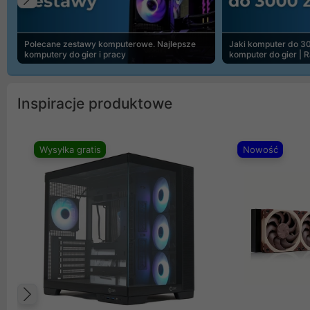
Poprzedni
Polecane zestawy komputerowe. Najlepsze
Jaki komputer do 30
komputery do gier i pracy
komputer do gier | 
Inspiracje produktowe
Wysyłka gratis
Nowość
Poprzedni