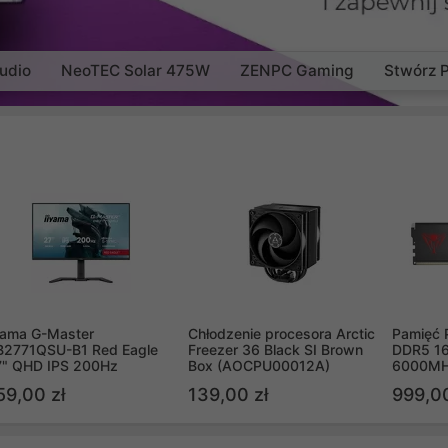
udio
NeoTEC Solar 475W
ZENPC Gaming
Stwórz 
yama G-Master
Chłodzenie procesora Arctic
Pamięć 
B2771QSU-B1 Red Eagle
Freezer 36 Black SI Brown
DDR5 16
7" QHD IPS 200Hz
Box (AOCPU00012A)
6000MH
PVV516
59,00 zł
139,00 zł
999,00