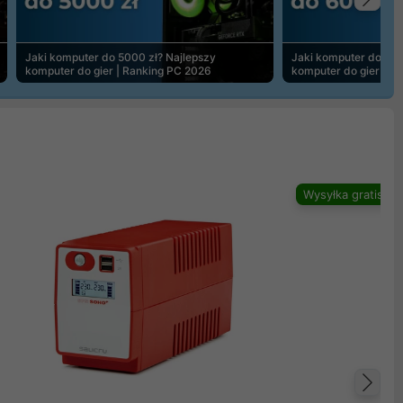
Na
Jaki komputer do 5000 zł? Najlepszy
Jaki komputer do 600
komputer do gier | Ranking PC 2026
komputer do gier | R
Wysyłka gratis
Na