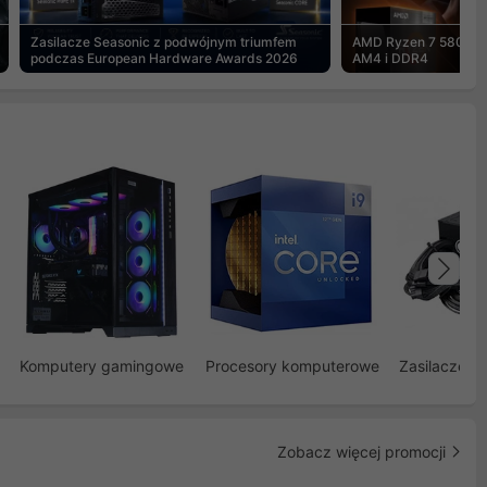
Zasilacze Seasonic z podwójnym triumfem
AMD Ryzen 7 5800X3
podczas European Hardware Awards 2026
AM4 i DDR4
Na
Komputery gamingowe
Procesory komputerowe
Zasilacze d
Zobacz więcej promocji