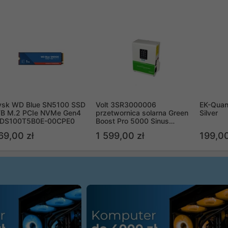
ysk WD Blue SN5100 SSD
Volt 3SR3000006
EK-Quan
TB M.2 PCIe NVMe Gen4
przetwornica solarna Green
Silver
DS100T5B0E-00CPE0
Boost Pro 5000 Sinus
Bypass
69,00 zł
1 599,00 zł
199,00