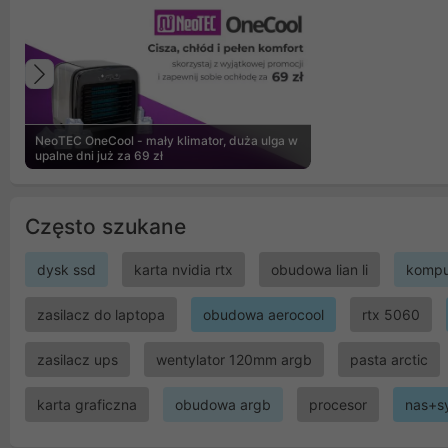
Poprzedni
NeoTEC OneCool - mały klimator, duża ulga w
upalne dni już za 69 zł
Często szukane
dysk ssd
karta nvidia rtx
obudowa lian li
kompu
zasilacz do laptopa
obudowa aerocool
rtx 5060
zasilacz ups
wentylator 120mm argb
pasta arctic
karta graficzna
obudowa argb
procesor
nas+s