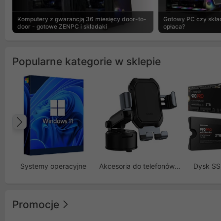
Komputery z gwarancją 36 miesięcy door-to-
Gotowy PC czy skład
door - gotowe ZENPC i składaki
opłaca?
Popularne kategorie w sklepie
Poprzedni
Systemy operacyjne
Akcesoria do telefonów GSM
Dysk S
Promocje