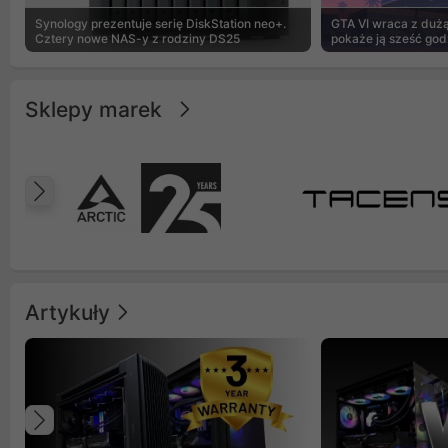
Synology prezentuje serię DiskStation neo+.
GTA VI wraca z dużą 
Cztery nowe NAS-y z rodziny DS25
pokaże ją sześć god
Sklepy marek
Poprzedni
Artykuły
Poprzedni