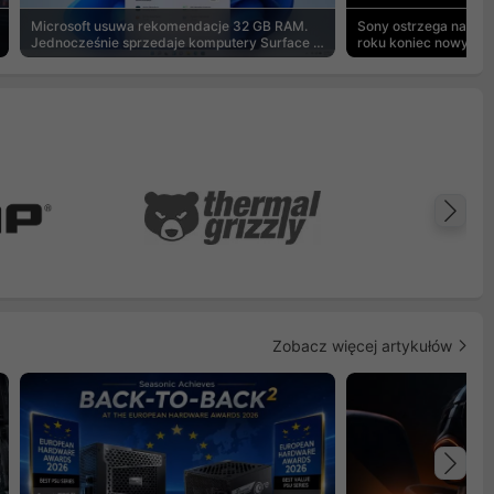
Microsoft usuwa rekomendacje 32 GB RAM.
Sony ostrzega na pu
Jednocześnie sprzedaje komputery Surface z
roku koniec nowych g
8 GB
Na
Zobacz więcej artykułów
Na