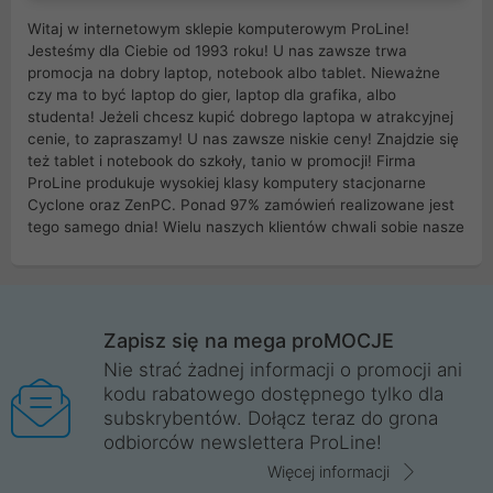
Witaj w internetowym sklepie komputerowym ProLine!
Jesteśmy dla Ciebie od 1993 roku! U nas zawsze trwa
promocja na dobry laptop, notebook albo tablet. Nieważne
czy ma to być laptop do gier, laptop dla grafika, albo
studenta! Jeżeli chcesz kupić dobrego laptopa w atrakcyjnej
cenie, to zapraszamy! U nas zawsze niskie ceny! Znajdzie się
też tablet i notebook do szkoły, tanio w promocji! Firma
ProLine produkuje wysokiej klasy komputery stacjonarne
Cyclone oraz ZenPC. Ponad 97% zamówień realizowane jest
tego samego dnia! Wielu naszych klientów chwali sobie nasze
myszki dla graczy i klawiatury mechaniczne. Posiadamy sieć
sklepów komputerowych na terenie kraju. W większości z
nich możesz odebrać zamówienie bez kosztów transportu.
Posiadamy sklep komputerowy w miastach takich jak
Wrocław, Poznań, Legnica, Katowice, Gliwice, Kalisz, Bytom,
Zapisz się na mega proMOCJE
Trzebnica, Opole. Szybka i profesjonalna obsługa!
Nie strać żadnej informacji o promocji ani
kodu rabatowego dostępnego tylko dla
ProLine to polska firma ze 100% polskim kapitałem. Działamy
subskrybentów. Dołącz teraz do grona
legalnie i płacimy podatki w naszym kraju! Posiadamy siedzibę
odbiorców newslettera ProLine!
główną w Mirkowie oraz salony na terenie kraju. Cała
komunikacja ze sklepem komputerowym ProLine jest
Więcej informacji
szyfrowana za pomocą technologii SSL. Nie sprzedajemy