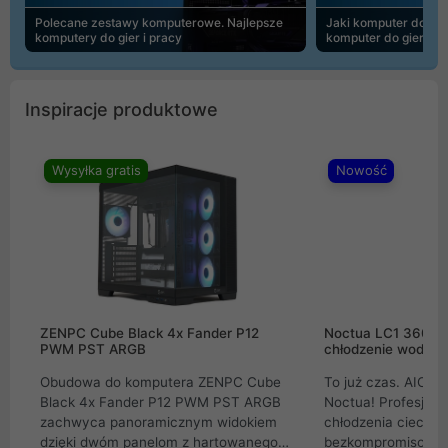
Polecane zestawy komputerowe. Najlepsze
Jaki komputer do 30
komputery do gier i pracy
komputer do gier | 
Inspiracje produktowe
Wysyłka gratis
Nowość
ZENPC Cube Black 4x Fander P12
Noctua LC1 360mm
PWM PST ARGB
chłodzenie wodne 
Obudowa do komputera ZENPC Cube
To już czas. AIO w
Black 4x Fander P12 PWM PST ARGB
Noctua! Profesjon
zachwyca panoramicznym widokiem
chłodzenia cieczą 
dzięki dwóm panelom z hartowanego
bezkompromisowe 