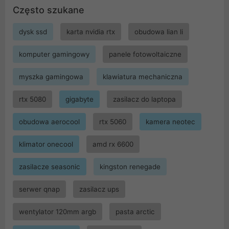
Często szukane
dysk ssd
karta nvidia rtx
obudowa lian li
komputer gamingowy
panele fotowoltaiczne
myszka gamingowa
klawiatura mechaniczna
rtx 5080
gigabyte
zasilacz do laptopa
obudowa aerocool
rtx 5060
kamera neotec
klimator onecool
amd rx 6600
zasilacze seasonic
kingston renegade
serwer qnap
zasilacz ups
wentylator 120mm argb
pasta arctic