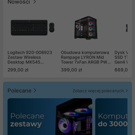
Nowości
Logitech 920-008923
Obudowa komputerowa
Dysk WD 
Zestaw Wireless
Rampage LYRON Mid
SSD 1TB 
Desktop MK545
Tower 7xFan ARGB PWM
Gen4 WD
Advanced
czarna
00CPE0
299,00 zł
399,00 zł
669,00 z
Polecane
Zobacz więcej polecanych