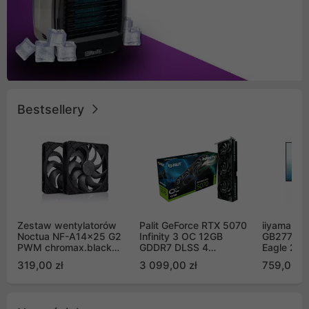
Bestsellery
Zestaw wentylatorów
Palit GeForce RTX 5070
iiyama G-
Noctua NF-A14x25 G2
Infinity 3 OC 12GB
GB2771QS
PWM chromax.black
GDDR7 DLSS 4
Eagle 27"
Sx2-PP Sterrox 140mm
(NE75070S19K9-
200Hz
319,00 zł
3 099,00 zł
759,00 zł
Push Pull (2szt)
GB2050S)