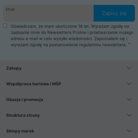
danych osobowych. Dlatego zakup notebooka albo laptopa w
Email
ProLine to czysta przyjemność i pełne bezpieczeństwo.
Zapisz się
Zaopatrzysz się u nas w akcesoria i części komputerowe
takie jak procesory, karty graficzne, płyty główne, pamięci,
Oświadczam, że mam ukończone 16 lat. Wyrażam zgodę na
dyski SSD, M.2 oraz HDD. Nasi pracownicy pomogą Ci wybrać
zapisanie mnie do Newslettera Proline i przetwarzanie mojego
najlepszy zasilacz komputerowy oraz obudowę do komputera.
adresu e-mail w celu wysyłki wiadomości. Zapoznałem się i
Poza komputerami mamy również najlepsze na rynku
wyrażam zgodę na postanowienia
regulaminu newslettera
.
Smartfony takich producentów jak Xiaomi, Apple, Samsung i
Huawei. Jeżeli chcesz, aby Twój komputer pracował cicho,
posiadamy szeroką gamę chłodzenia procesora, oraz ciche
wentylatory. Na koniec mając już to wszystko, możesz
Zakupy
wybrać idealny fotel gamingowy.
Współpraca hurtowa i MŚP
Okazja i promocja
Struktura strony
Sklepy marek