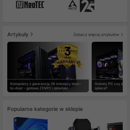
Artykuły
Zobacz więcej artykułów
Komputery z gwarancją 36 miesięcy door-
Gotowy PC czy skład
to-door - gotowe ZENPC i składaki
opłaca?
Popularne kategorie w sklepie