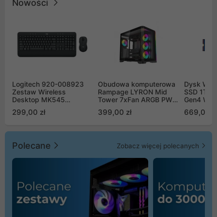
Nowości
Logitech 920-008923
Obudowa komputerowa
Dysk WD 
Zestaw Wireless
Rampage LYRON Mid
SSD 1TB 
Desktop MK545
Tower 7xFan ARGB PWM
Gen4 WD
Advanced
czarna
00CPE0
299,00 zł
399,00 zł
669,00 z
Polecane
Zobacz więcej polecanych