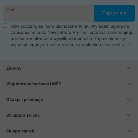
danych osobowych. Dlatego zakup notebooka albo laptopa w
Email
ProLine to czysta przyjemność i pełne bezpieczeństwo.
Zapisz się
Zaopatrzysz się u nas w akcesoria i części komputerowe
takie jak procesory, karty graficzne, płyty główne, pamięci,
Oświadczam, że mam ukończone 16 lat. Wyrażam zgodę na
dyski SSD, M.2 oraz HDD. Nasi pracownicy pomogą Ci wybrać
zapisanie mnie do Newslettera Proline i przetwarzanie mojego
najlepszy zasilacz komputerowy oraz obudowę do komputera.
adresu e-mail w celu wysyłki wiadomości. Zapoznałem się i
Poza komputerami mamy również najlepsze na rynku
wyrażam zgodę na postanowienia
regulaminu newslettera
.
Smartfony takich producentów jak Xiaomi, Apple, Samsung i
Huawei. Jeżeli chcesz, aby Twój komputer pracował cicho,
posiadamy szeroką gamę chłodzenia procesora, oraz ciche
wentylatory. Na koniec mając już to wszystko, możesz
Zakupy
wybrać idealny fotel gamingowy.
Współpraca hurtowa i MŚP
Okazja i promocja
Struktura strony
Sklepy marek