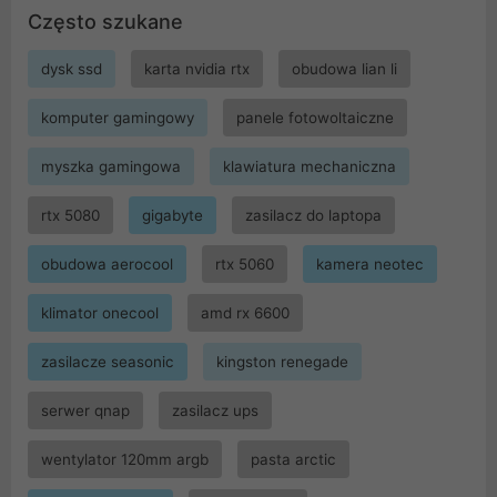
Często szukane
dysk ssd
karta nvidia rtx
obudowa lian li
komputer gamingowy
panele fotowoltaiczne
myszka gamingowa
klawiatura mechaniczna
rtx 5080
gigabyte
zasilacz do laptopa
obudowa aerocool
rtx 5060
kamera neotec
klimator onecool
amd rx 6600
zasilacze seasonic
kingston renegade
serwer qnap
zasilacz ups
wentylator 120mm argb
pasta arctic