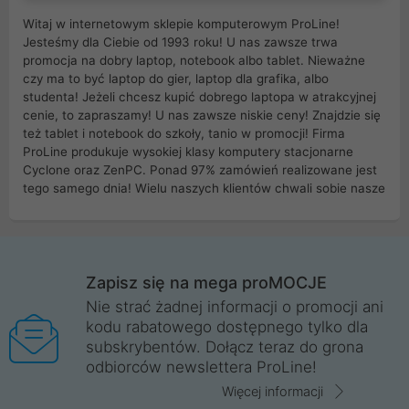
Witaj w internetowym sklepie komputerowym ProLine!
Jesteśmy dla Ciebie od 1993 roku! U nas zawsze trwa
promocja na dobry laptop, notebook albo tablet. Nieważne
czy ma to być laptop do gier, laptop dla grafika, albo
studenta! Jeżeli chcesz kupić dobrego laptopa w atrakcyjnej
cenie, to zapraszamy! U nas zawsze niskie ceny! Znajdzie się
też tablet i notebook do szkoły, tanio w promocji! Firma
ProLine produkuje wysokiej klasy komputery stacjonarne
Cyclone oraz ZenPC. Ponad 97% zamówień realizowane jest
tego samego dnia! Wielu naszych klientów chwali sobie nasze
myszki dla graczy i klawiatury mechaniczne. Posiadamy sieć
sklepów komputerowych na terenie kraju. W większości z
nich możesz odebrać zamówienie bez kosztów transportu.
Posiadamy sklep komputerowy w miastach takich jak
Wrocław, Poznań, Legnica, Katowice, Gliwice, Kalisz, Bytom,
Zapisz się na mega proMOCJE
Trzebnica, Opole. Szybka i profesjonalna obsługa!
Nie strać żadnej informacji o promocji ani
kodu rabatowego dostępnego tylko dla
ProLine to polska firma ze 100% polskim kapitałem. Działamy
subskrybentów. Dołącz teraz do grona
legalnie i płacimy podatki w naszym kraju! Posiadamy siedzibę
odbiorców newslettera ProLine!
główną w Mirkowie oraz salony na terenie kraju. Cała
komunikacja ze sklepem komputerowym ProLine jest
Więcej informacji
szyfrowana za pomocą technologii SSL. Nie sprzedajemy