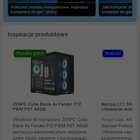
Polecane zestawy komputerowe. Najlepsze
Jaki komputer do 30
komputery do gier i pracy
komputer do gier | 
Inspiracje produktowe
Wysyłka gratis
Nowość
ZENPC Cube Black 4x Fander P12
Noctua LC1 360mm
PWM PST ARGB
chłodzenie wodne 
Obudowa do komputera ZENPC Cube
To już czas. AIO w
Black 4x Fander P12 PWM PST ARGB
Noctua! Profesjon
zachwyca panoramicznym widokiem
chłodzenia cieczą 
dzięki dwóm panelom z hartowanego
bezkompromisowe 