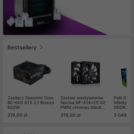
Bestsellery
Zasilacz Seasonic Core
Zestaw wentylatorów
Palit GeF
BC-650 ATX 3.1 Bronze
Noctua NF-A14x25 G2
Infinity 3
650W
PWM chromax.black
GDDR7 DL
Sx2-PP Sterrox 140mm
(NE75070
219,00 zł
319,00 zł
3 049,00
Push Pull (2szt)
GB2050S