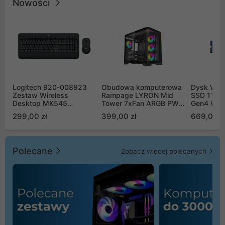
Nowości
Logitech 920-008923
Obudowa komputerowa
Dysk WD 
Zestaw Wireless
Rampage LYRON Mid
SSD 1TB 
Desktop MK545
Tower 7xFan ARGB PWM
Gen4 WD
Advanced
czarna
00CPE0
299,00 zł
399,00 zł
669,00 z
Polecane
Zobacz więcej polecanych