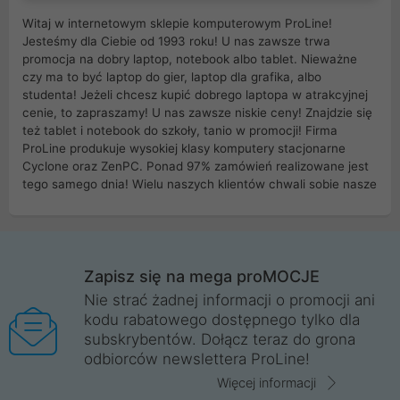
Witaj w internetowym sklepie komputerowym ProLine!
Jesteśmy dla Ciebie od 1993 roku! U nas zawsze trwa
promocja na dobry laptop, notebook albo tablet. Nieważne
czy ma to być laptop do gier, laptop dla grafika, albo
studenta! Jeżeli chcesz kupić dobrego laptopa w atrakcyjnej
cenie, to zapraszamy! U nas zawsze niskie ceny! Znajdzie się
też tablet i notebook do szkoły, tanio w promocji! Firma
ProLine produkuje wysokiej klasy komputery stacjonarne
Cyclone oraz ZenPC. Ponad 97% zamówień realizowane jest
tego samego dnia! Wielu naszych klientów chwali sobie nasze
myszki dla graczy i klawiatury mechaniczne. Posiadamy sieć
sklepów komputerowych na terenie kraju. W większości z
nich możesz odebrać zamówienie bez kosztów transportu.
Posiadamy sklep komputerowy w miastach takich jak
Wrocław, Poznań, Legnica, Katowice, Gliwice, Kalisz, Bytom,
Zapisz się na mega proMOCJE
Trzebnica, Opole. Szybka i profesjonalna obsługa!
Nie strać żadnej informacji o promocji ani
kodu rabatowego dostępnego tylko dla
ProLine to polska firma ze 100% polskim kapitałem. Działamy
subskrybentów. Dołącz teraz do grona
legalnie i płacimy podatki w naszym kraju! Posiadamy siedzibę
odbiorców newslettera ProLine!
główną w Mirkowie oraz salony na terenie kraju. Cała
komunikacja ze sklepem komputerowym ProLine jest
Więcej informacji
szyfrowana za pomocą technologii SSL. Nie sprzedajemy