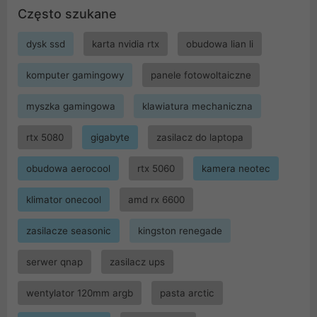
Często szukane
dysk ssd
karta nvidia rtx
obudowa lian li
komputer gamingowy
panele fotowoltaiczne
myszka gamingowa
klawiatura mechaniczna
rtx 5080
gigabyte
zasilacz do laptopa
obudowa aerocool
rtx 5060
kamera neotec
klimator onecool
amd rx 6600
zasilacze seasonic
kingston renegade
serwer qnap
zasilacz ups
wentylator 120mm argb
pasta arctic