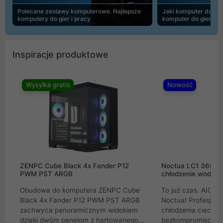
Polecane zestawy komputerowe. Najlepsze
Jaki komputer do 30
komputery do gier i pracy
komputer do gier | 
Inspiracje produktowe
Wysyłka gratis
Nowość
ZENPC Cube Black 4x Fander P12
Noctua LC1 360mm
PWM PST ARGB
chłodzenie wodne 
Obudowa do komputera ZENPC Cube
To już czas. AIO w
Black 4x Fander P12 PWM PST ARGB
Noctua! Profesjon
zachwyca panoramicznym widokiem
chłodzenia cieczą 
dzięki dwóm panelom z hartowanego
bezkompromisowe 