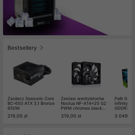
Bestsellery
Zasilacz Seasonic Core
Zestaw wentylatorów
Palit GeF
BC-650 ATX 3.1 Bronze
Noctua NF-A14x25 G2
Infinity 3
650W
PWM chromax.black
GDDR7 DL
Sx2-PP Sterrox 140mm
(NE75070
219,00 zł
319,00 zł
3 049,00
Push Pull (2szt)
GB2050S