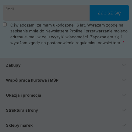
danych osobowych. Dlatego zakup notebooka albo laptopa w
Email
ProLine to czysta przyjemność i pełne bezpieczeństwo.
Zapisz się
Zaopatrzysz się u nas w akcesoria i części komputerowe
takie jak procesory, karty graficzne, płyty główne, pamięci,
Oświadczam, że mam ukończone 16 lat. Wyrażam zgodę na
dyski SSD, M.2 oraz HDD. Nasi pracownicy pomogą Ci wybrać
zapisanie mnie do Newslettera Proline i przetwarzanie mojego
najlepszy zasilacz komputerowy oraz obudowę do komputera.
adresu e-mail w celu wysyłki wiadomości. Zapoznałem się i
Poza komputerami mamy również najlepsze na rynku
wyrażam zgodę na postanowienia
regulaminu newslettera
.
Smartfony takich producentów jak Xiaomi, Apple, Samsung i
Huawei. Jeżeli chcesz, aby Twój komputer pracował cicho,
posiadamy szeroką gamę chłodzenia procesora, oraz ciche
wentylatory. Na koniec mając już to wszystko, możesz
Zakupy
wybrać idealny fotel gamingowy.
Współpraca hurtowa i MŚP
Okazja i promocja
Struktura strony
Sklepy marek