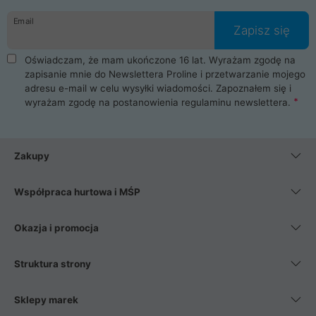
danych osobowych. Dlatego zakup notebooka albo laptopa w
Email
ProLine to czysta przyjemność i pełne bezpieczeństwo.
Zapisz się
Zaopatrzysz się u nas w akcesoria i części komputerowe
takie jak procesory, karty graficzne, płyty główne, pamięci,
Oświadczam, że mam ukończone 16 lat. Wyrażam zgodę na
dyski SSD, M.2 oraz HDD. Nasi pracownicy pomogą Ci wybrać
zapisanie mnie do Newslettera Proline i przetwarzanie mojego
najlepszy zasilacz komputerowy oraz obudowę do komputera.
adresu e-mail w celu wysyłki wiadomości. Zapoznałem się i
Poza komputerami mamy również najlepsze na rynku
wyrażam zgodę na postanowienia
regulaminu newslettera
.
Smartfony takich producentów jak Xiaomi, Apple, Samsung i
Huawei. Jeżeli chcesz, aby Twój komputer pracował cicho,
posiadamy szeroką gamę chłodzenia procesora, oraz ciche
wentylatory. Na koniec mając już to wszystko, możesz
Zakupy
wybrać idealny fotel gamingowy.
Współpraca hurtowa i MŚP
Okazja i promocja
Struktura strony
Sklepy marek