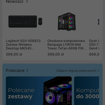
Nowości
Logitech 920-008923
Obudowa komputerowa
Dysk WD 
Zestaw Wireless
Rampage LYRON Mid
SSD 1TB 
Desktop MK545
Tower 7xFan ARGB PWM
Gen4 WD
Advanced
czarna
00CPE0
299,00 zł
399,00 zł
669,00 z
Polecane
Zobacz więcej polecanych