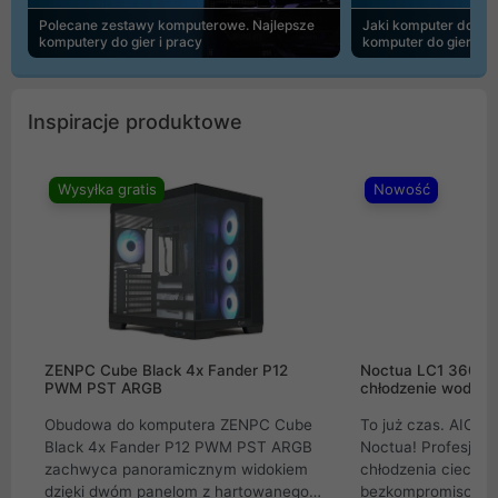
Polecane zestawy komputerowe. Najlepsze
Jaki komputer do 30
komputery do gier i pracy
komputer do gier | 
Inspiracje produktowe
Wysyłka gratis
Nowość
ZENPC Cube Black 4x Fander P12
Noctua LC1 360mm
PWM PST ARGB
chłodzenie wodne 
Obudowa do komputera ZENPC Cube
To już czas. AIO w
Black 4x Fander P12 PWM PST ARGB
Noctua! Profesjon
zachwyca panoramicznym widokiem
chłodzenia cieczą 
dzięki dwóm panelom z hartowanego
bezkompromisowe 