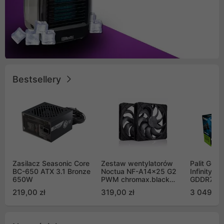
Bestsellery
Zasilacz Seasonic Core
Zestaw wentylatorów
Palit GeF
BC-650 ATX 3.1 Bronze
Noctua NF-A14x25 G2
Infinity 3
650W
PWM chromax.black
GDDR7 DL
Sx2-PP Sterrox 140mm
(NE75070
219,00 zł
319,00 zł
3 049,00
Push Pull (2szt)
GB2050S