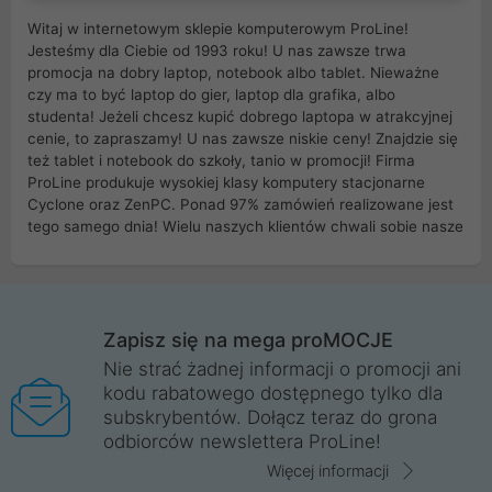
Witaj w internetowym sklepie komputerowym ProLine!
Jesteśmy dla Ciebie od 1993 roku! U nas zawsze trwa
promocja na dobry laptop, notebook albo tablet. Nieważne
czy ma to być laptop do gier, laptop dla grafika, albo
studenta! Jeżeli chcesz kupić dobrego laptopa w atrakcyjnej
cenie, to zapraszamy! U nas zawsze niskie ceny! Znajdzie się
też tablet i notebook do szkoły, tanio w promocji! Firma
ProLine produkuje wysokiej klasy komputery stacjonarne
Cyclone oraz ZenPC. Ponad 97% zamówień realizowane jest
tego samego dnia! Wielu naszych klientów chwali sobie nasze
myszki dla graczy i klawiatury mechaniczne. Posiadamy sieć
sklepów komputerowych na terenie kraju. W większości z
nich możesz odebrać zamówienie bez kosztów transportu.
Posiadamy sklep komputerowy w miastach takich jak
Wrocław, Poznań, Legnica, Katowice, Gliwice, Kalisz, Bytom,
Zapisz się na mega proMOCJE
Trzebnica, Opole. Szybka i profesjonalna obsługa!
Nie strać żadnej informacji o promocji ani
kodu rabatowego dostępnego tylko dla
ProLine to polska firma ze 100% polskim kapitałem. Działamy
subskrybentów. Dołącz teraz do grona
legalnie i płacimy podatki w naszym kraju! Posiadamy siedzibę
odbiorców newslettera ProLine!
główną w Mirkowie oraz salony na terenie kraju. Cała
komunikacja ze sklepem komputerowym ProLine jest
Więcej informacji
szyfrowana za pomocą technologii SSL. Nie sprzedajemy