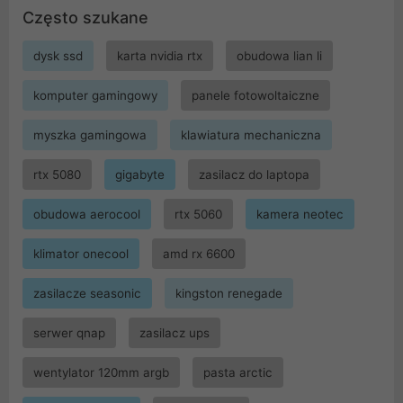
Często szukane
dysk ssd
karta nvidia rtx
obudowa lian li
komputer gamingowy
panele fotowoltaiczne
myszka gamingowa
klawiatura mechaniczna
rtx 5080
gigabyte
zasilacz do laptopa
obudowa aerocool
rtx 5060
kamera neotec
klimator onecool
amd rx 6600
zasilacze seasonic
kingston renegade
serwer qnap
zasilacz ups
wentylator 120mm argb
pasta arctic