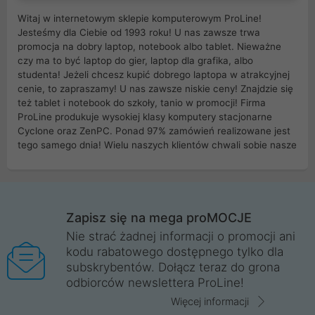
Witaj w internetowym sklepie komputerowym ProLine!
Jesteśmy dla Ciebie od 1993 roku! U nas zawsze trwa
promocja na dobry laptop, notebook albo tablet. Nieważne
czy ma to być laptop do gier, laptop dla grafika, albo
studenta! Jeżeli chcesz kupić dobrego laptopa w atrakcyjnej
cenie, to zapraszamy! U nas zawsze niskie ceny! Znajdzie się
też tablet i notebook do szkoły, tanio w promocji! Firma
ProLine produkuje wysokiej klasy komputery stacjonarne
Cyclone oraz ZenPC. Ponad 97% zamówień realizowane jest
tego samego dnia! Wielu naszych klientów chwali sobie nasze
myszki dla graczy i klawiatury mechaniczne. Posiadamy sieć
sklepów komputerowych na terenie kraju. W większości z
nich możesz odebrać zamówienie bez kosztów transportu.
Posiadamy sklep komputerowy w miastach takich jak
Wrocław, Poznań, Legnica, Katowice, Gliwice, Kalisz, Bytom,
Zapisz się na mega proMOCJE
Trzebnica, Opole. Szybka i profesjonalna obsługa!
Nie strać żadnej informacji o promocji ani
kodu rabatowego dostępnego tylko dla
ProLine to polska firma ze 100% polskim kapitałem. Działamy
subskrybentów. Dołącz teraz do grona
legalnie i płacimy podatki w naszym kraju! Posiadamy siedzibę
odbiorców newslettera ProLine!
główną w Mirkowie oraz salony na terenie kraju. Cała
komunikacja ze sklepem komputerowym ProLine jest
Więcej informacji
szyfrowana za pomocą technologii SSL. Nie sprzedajemy