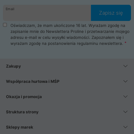
danych osobowych. Dlatego zakup notebooka albo laptopa w
Email
ProLine to czysta przyjemność i pełne bezpieczeństwo.
Zapisz się
Zaopatrzysz się u nas w akcesoria i części komputerowe
takie jak procesory, karty graficzne, płyty główne, pamięci,
Oświadczam, że mam ukończone 16 lat. Wyrażam zgodę na
dyski SSD, M.2 oraz HDD. Nasi pracownicy pomogą Ci wybrać
zapisanie mnie do Newslettera Proline i przetwarzanie mojego
najlepszy zasilacz komputerowy oraz obudowę do komputera.
adresu e-mail w celu wysyłki wiadomości. Zapoznałem się i
Poza komputerami mamy również najlepsze na rynku
wyrażam zgodę na postanowienia
regulaminu newslettera
.
Smartfony takich producentów jak Xiaomi, Apple, Samsung i
Huawei. Jeżeli chcesz, aby Twój komputer pracował cicho,
posiadamy szeroką gamę chłodzenia procesora, oraz ciche
wentylatory. Na koniec mając już to wszystko, możesz
Zakupy
wybrać idealny fotel gamingowy.
Współpraca hurtowa i MŚP
Okazja i promocja
Struktura strony
Sklepy marek