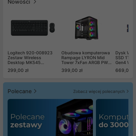
Nowości
Logitech 920-008923
Obudowa komputerowa
Dysk WD 
Zestaw Wireless
Rampage LYRON Mid
SSD 1TB 
Desktop MK545
Tower 7xFan ARGB PWM
Gen4 WD
Advanced
czarna
00CPE0
299,00 zł
399,00 zł
669,00 z
Polecane
Zobacz więcej polecanych