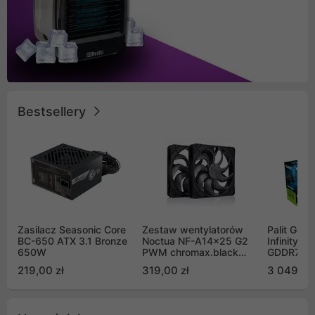
Bestsellery
Zasilacz Seasonic Core
Zestaw wentylatorów
Palit GeF
BC-650 ATX 3.1 Bronze
Noctua NF-A14x25 G2
Infinity 3
650W
PWM chromax.black
GDDR7 DL
Sx2-PP Sterrox 140mm
(NE75070
219,00 zł
319,00 zł
3 049,00
Push Pull (2szt)
GB2050S