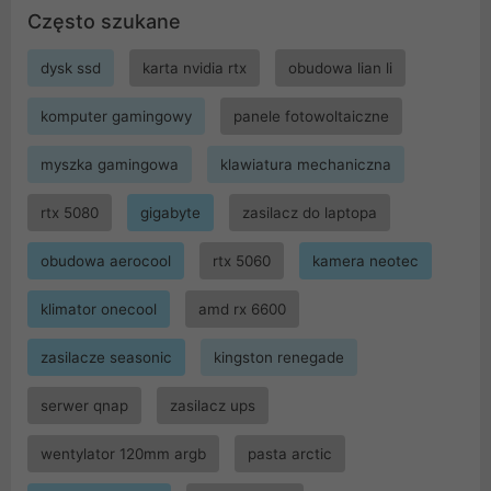
Często szukane
dysk ssd
karta nvidia rtx
obudowa lian li
komputer gamingowy
panele fotowoltaiczne
myszka gamingowa
klawiatura mechaniczna
rtx 5080
gigabyte
zasilacz do laptopa
obudowa aerocool
rtx 5060
kamera neotec
klimator onecool
amd rx 6600
zasilacze seasonic
kingston renegade
serwer qnap
zasilacz ups
wentylator 120mm argb
pasta arctic