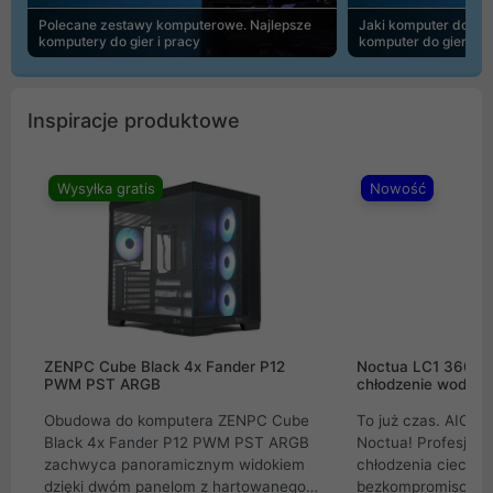
Polecane zestawy komputerowe. Najlepsze
Jaki komputer do 30
komputery do gier i pracy
komputer do gier | 
Inspiracje produktowe
Wysyłka gratis
Nowość
ZENPC Cube Black 4x Fander P12
Noctua LC1 360mm
PWM PST ARGB
chłodzenie wodne 
Obudowa do komputera ZENPC Cube
To już czas. AIO w
Black 4x Fander P12 PWM PST ARGB
Noctua! Profesjon
zachwyca panoramicznym widokiem
chłodzenia cieczą 
dzięki dwóm panelom z hartowanego
bezkompromisowe 