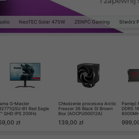
udio
NeoTEC Solar 475W
ZENPC Gaming
Stwórz 
yama G-Master
Chłodzenie procesora Arctic
Pamięć 
B2771QSU-B1 Red Eagle
Freezer 36 Black SI Brown
DDR5 16
7" QHD IPS 200Hz
Box (AOCPU00012A)
6000MH
PVV516
59,00 zł
139,00 zł
999,00