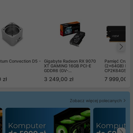
Na
tum Convection D5 -
Gigabyte Radeon RX 9070
Pamięć Crucia
XT GAMING 16GB PCI-E
(2x64GB) DD
GDDR6 (GV-
CP2K64G56C
R9070XTGAMING-16GD)
 zł
3 249,00 zł
7 999,00 zł
Zobacz więcej polecanych