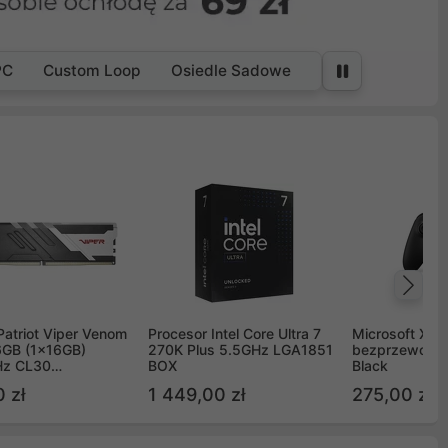
PC
Custom Loop
Osiedle Sadowe
Na
Patriot Viper Venom
Procesor Intel Core Ultra 7
Microsoft Xbox
GB (1x16GB)
270K Plus 5.5GHz LGA1851
bezprzewodo
z CL30
BOX
Black
G60C30
 zł
1 449,00 zł
275,00 zł