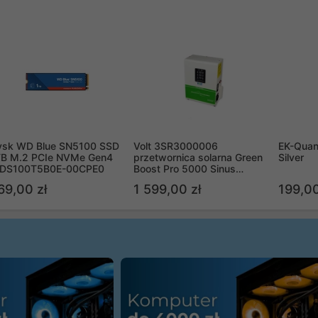
ysk WD Blue SN5100 SSD
Volt 3SR3000006
EK-Quan
TB M.2 PCIe NVMe Gen4
przetwornica solarna Green
Silver
DS100T5B0E-00CPE0
Boost Pro 5000 Sinus
Bypass
69,00 zł
1 599,00 zł
199,00