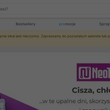
Bestsellery
pro
mocje
Sprzę
pnia lokal jest nieczynny. Zapraszamy do pozostałych salonów lub