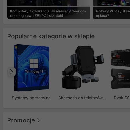
Komputery z gwarancją 36 miesięcy door-to-
Gotowy PC czy skład
door - gotowe ZENPC i składaki
opłaca?
Popularne kategorie w sklepie
Poprzedni
Systemy operacyjne
Akcesoria do telefonów GSM
Dysk S
Promocje