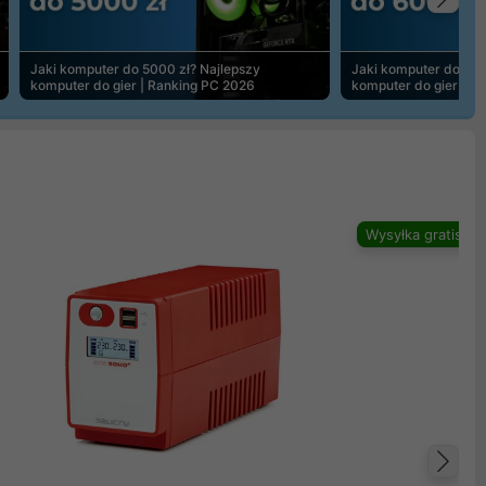
Na
Jaki komputer do 5000 zł? Najlepszy
Jaki komputer do 600
komputer do gier | Ranking PC 2026
komputer do gier | R
Wysyłka gratis
Na