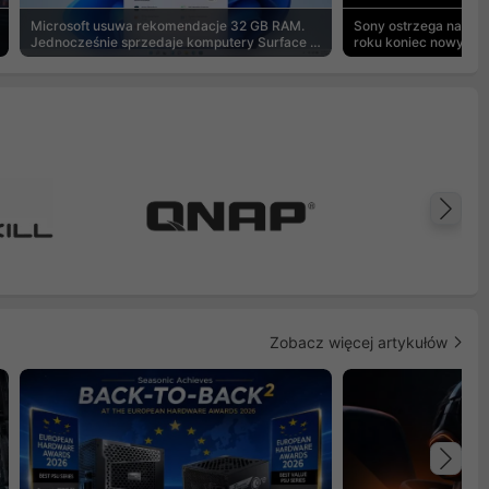
Microsoft usuwa rekomendacje 32 GB RAM.
Sony ostrzega na pu
Jednocześnie sprzedaje komputery Surface z
roku koniec nowych g
8 GB
Na
Zobacz więcej artykułów
Na