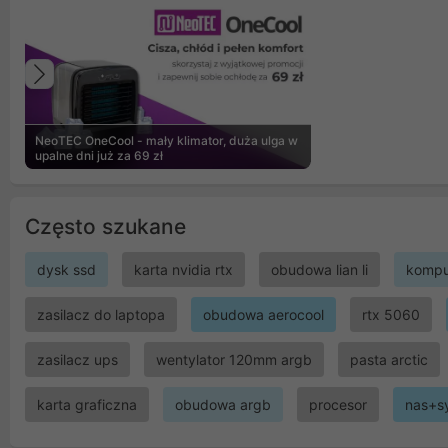
Poprzedni
NeoTEC OneCool - mały klimator, duża ulga w
upalne dni już za 69 zł
Często szukane
dysk ssd
karta nvidia rtx
obudowa lian li
kompu
zasilacz do laptopa
obudowa aerocool
rtx 5060
zasilacz ups
wentylator 120mm argb
pasta arctic
karta graficzna
obudowa argb
procesor
nas+s