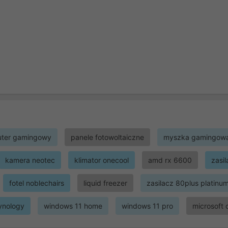
ter gamingowy
panele fotowoltaiczne
myszka gamingow
kamera neotec
klimator onecool
amd rx 6600
zasi
fotel noblechairs
liquid freezer
zasilacz 80plus platinu
ynology
windows 11 home
windows 11 pro
microsoft 