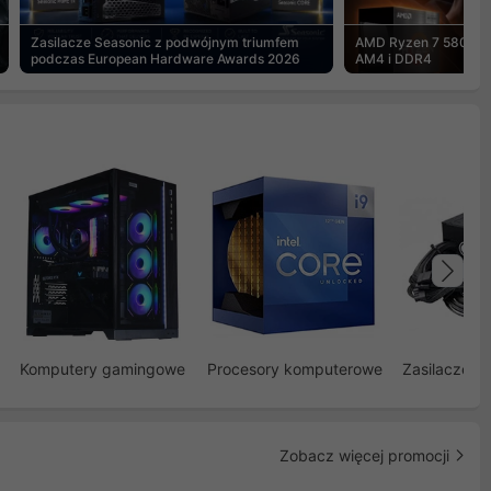
Zasilacze Seasonic z podwójnym triumfem
AMD Ryzen 7 5800X3
podczas European Hardware Awards 2026
AM4 i DDR4
Na
Komputery gamingowe
Procesory komputerowe
Zasilacze d
Zobacz więcej promocji