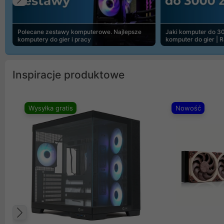
Poprzedni
Polecane zestawy komputerowe. Najlepsze
Jaki komputer do 30
komputery do gier i pracy
komputer do gier | 
Inspiracje produktowe
Wysyłka gratis
Nowość
Poprzedni