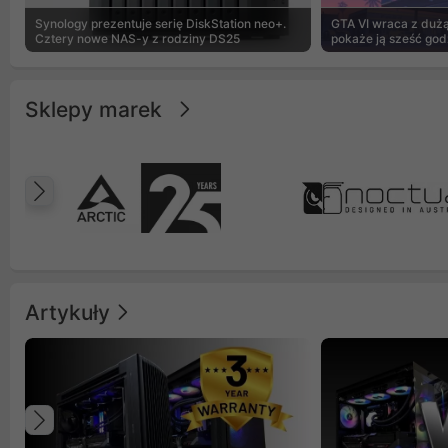
Synology prezentuje serię DiskStation neo+.
GTA VI wraca z dużą 
Cztery nowe NAS-y z rodziny DS25
pokaże ją sześć god
Sklepy marek
Poprzedni
Artykuły
Poprzedni