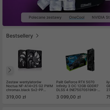
Polecane zestawy
OneCool
NVIDIA St
Bestsellery
Poprzedni
Zestaw wentylatorów
Palit GeForce RTX 5070
ii
Noctua NF-A14x25 G2 PWM
Infinity 3 OC 12GB GDDR7
G
chromax.black Sx2-PP
DLSS 4 (NE75070S19K9-
2
Sterrox 140mm Push Pull
GB2050S)
319,00 zł
3 099,00 zł
7
(2szt)