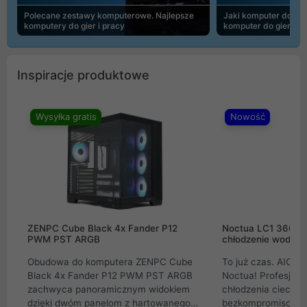
Polecane zestawy komputerowe. Najlepsze
Jaki komputer do 30
komputery do gier i pracy
komputer do gier | 
Inspiracje produktowe
Wysyłka gratis
Nowość
ZENPC Cube Black 4x Fander P12
Noctua LC1 360mm
PWM PST ARGB
chłodzenie wodne 
Obudowa do komputera ZENPC Cube
To już czas. AIO w
Black 4x Fander P12 PWM PST ARGB
Noctua! Profesjon
zachwyca panoramicznym widokiem
chłodzenia cieczą 
dzięki dwóm panelom z hartowanego
bezkompromisowe 