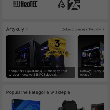
Artykuły
Zobacz więcej artykułów
Komputery z gwarancją 36 miesięcy door-
Gotowy PC czy skład
to-door - gotowe ZENPC i składaki
opłaca?
Popularne kategorie w sklepie