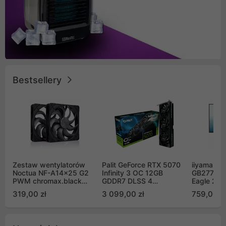
Bestsellery
Zestaw wentylatorów
Palit GeForce RTX 5070
iiyama G-
Noctua NF-A14x25 G2
Infinity 3 OC 12GB
GB2771QS
PWM chromax.black
GDDR7 DLSS 4
Eagle 27"
Sx2-PP Sterrox 140mm
(NE75070S19K9-
200Hz
319,00 zł
3 099,00 zł
759,00 zł
Push Pull (2szt)
GB2050S)