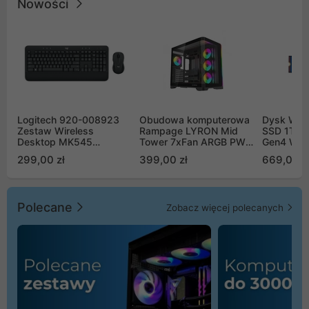
Nowości
Logitech 920-008923
Obudowa komputerowa
Dysk WD 
Zestaw Wireless
Rampage LYRON Mid
SSD 1TB 
Desktop MK545
Tower 7xFan ARGB PWM
Gen4 WD
Advanced
czarna
00CPE0
299,00 zł
399,00 zł
669,00 z
Polecane
Zobacz więcej polecanych