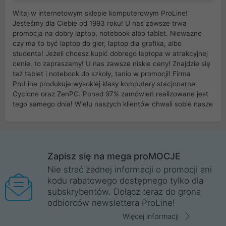
Witaj w internetowym sklepie komputerowym ProLine!
Jesteśmy dla Ciebie od 1993 roku! U nas zawsze trwa
promocja na dobry laptop, notebook albo tablet. Nieważne
czy ma to być laptop do gier, laptop dla grafika, albo
studenta! Jeżeli chcesz kupić dobrego laptopa w atrakcyjnej
cenie, to zapraszamy! U nas zawsze niskie ceny! Znajdzie się
też tablet i notebook do szkoły, tanio w promocji! Firma
ProLine produkuje wysokiej klasy komputery stacjonarne
Cyclone oraz ZenPC. Ponad 97% zamówień realizowane jest
tego samego dnia! Wielu naszych klientów chwali sobie nasze
myszki dla graczy i klawiatury mechaniczne. Posiadamy sieć
sklepów komputerowych na terenie kraju. W większości z
nich możesz odebrać zamówienie bez kosztów transportu.
Posiadamy sklep komputerowy w miastach takich jak
Wrocław, Poznań, Legnica, Katowice, Gliwice, Kalisz, Bytom,
Zapisz się na mega proMOCJE
Trzebnica, Opole. Szybka i profesjonalna obsługa!
Nie strać żadnej informacji o promocji ani
kodu rabatowego dostępnego tylko dla
ProLine to polska firma ze 100% polskim kapitałem. Działamy
subskrybentów. Dołącz teraz do grona
legalnie i płacimy podatki w naszym kraju! Posiadamy siedzibę
odbiorców newslettera ProLine!
główną w Mirkowie oraz salony na terenie kraju. Cała
komunikacja ze sklepem komputerowym ProLine jest
Więcej informacji
szyfrowana za pomocą technologii SSL. Nie sprzedajemy