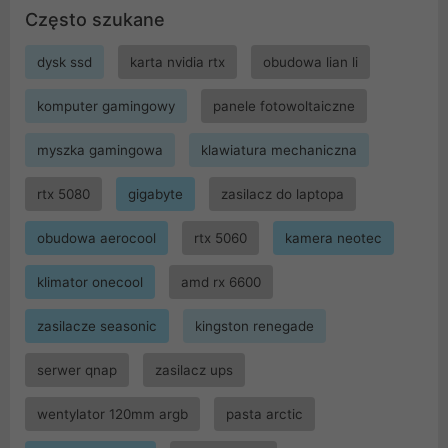
Często szukane
dysk ssd
karta nvidia rtx
obudowa lian li
komputer gamingowy
panele fotowoltaiczne
myszka gamingowa
klawiatura mechaniczna
rtx 5080
gigabyte
zasilacz do laptopa
obudowa aerocool
rtx 5060
kamera neotec
klimator onecool
amd rx 6600
zasilacze seasonic
kingston renegade
serwer qnap
zasilacz ups
wentylator 120mm argb
pasta arctic