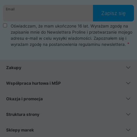
danych osobowych. Dlatego zakup notebooka albo laptopa w
Email
ProLine to czysta przyjemność i pełne bezpieczeństwo.
Zapisz się
Zaopatrzysz się u nas w akcesoria i części komputerowe
takie jak procesory, karty graficzne, płyty główne, pamięci,
Oświadczam, że mam ukończone 16 lat. Wyrażam zgodę na
dyski SSD, M.2 oraz HDD. Nasi pracownicy pomogą Ci wybrać
zapisanie mnie do Newslettera Proline i przetwarzanie mojego
najlepszy zasilacz komputerowy oraz obudowę do komputera.
adresu e-mail w celu wysyłki wiadomości. Zapoznałem się i
Poza komputerami mamy również najlepsze na rynku
wyrażam zgodę na postanowienia
regulaminu newslettera
.
Smartfony takich producentów jak Xiaomi, Apple, Samsung i
Huawei. Jeżeli chcesz, aby Twój komputer pracował cicho,
posiadamy szeroką gamę chłodzenia procesora, oraz ciche
wentylatory. Na koniec mając już to wszystko, możesz
Zakupy
wybrać idealny fotel gamingowy.
Współpraca hurtowa i MŚP
Okazja i promocja
Struktura strony
Sklepy marek