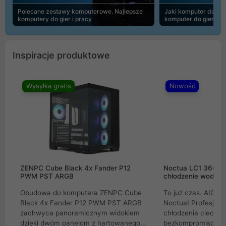
Polecane zestawy komputerowe. Najlepsze
Jaki komputer do 30
komputery do gier i pracy
komputer do gier | 
Inspiracje produktowe
Wysyłka gratis
Nowość
ZENPC Cube Black 4x Fander P12
Noctua LC1 360mm
PWM PST ARGB
chłodzenie wodne 
Obudowa do komputera ZENPC Cube
To już czas. AIO w
Black 4x Fander P12 PWM PST ARGB
Noctua! Profesjon
zachwyca panoramicznym widokiem
chłodzenia cieczą 
dzięki dwóm panelom z hartowanego
bezkompromisowe 