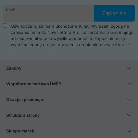
danych osobowych. Dlatego zakup notebooka albo laptopa w
Email
ProLine to czysta przyjemność i pełne bezpieczeństwo.
Zapisz się
Zaopatrzysz się u nas w akcesoria i części komputerowe
takie jak procesory, karty graficzne, płyty główne, pamięci,
Oświadczam, że mam ukończone 16 lat. Wyrażam zgodę na
dyski SSD, M.2 oraz HDD. Nasi pracownicy pomogą Ci wybrać
zapisanie mnie do Newslettera Proline i przetwarzanie mojego
najlepszy zasilacz komputerowy oraz obudowę do komputera.
adresu e-mail w celu wysyłki wiadomości. Zapoznałem się i
Poza komputerami mamy również najlepsze na rynku
wyrażam zgodę na postanowienia
regulaminu newslettera
.
Smartfony takich producentów jak Xiaomi, Apple, Samsung i
Huawei. Jeżeli chcesz, aby Twój komputer pracował cicho,
posiadamy szeroką gamę chłodzenia procesora, oraz ciche
wentylatory. Na koniec mając już to wszystko, możesz
Zakupy
wybrać idealny fotel gamingowy.
Współpraca hurtowa i MŚP
Okazja i promocja
Struktura strony
Sklepy marek