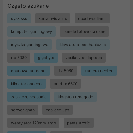
Często szukane
dysk ssd
karta nvidia rtx
obudowa lian li
komputer gamingowy
panele fotowoltaiczne
myszka gamingowa
klawiatura mechaniczna
rtx 5080
gigabyte
zasilacz do laptopa
obudowa aerocool
rtx 5060
kamera neotec
klimator onecool
amd rx 6600
zasilacze seasonic
kingston renegade
serwer qnap
zasilacz ups
wentylator 120mm argb
pasta arctic