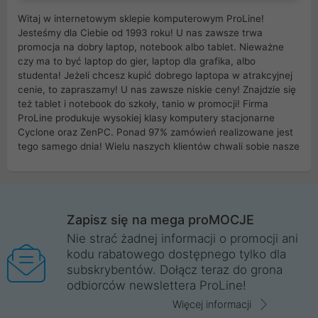
Witaj w internetowym sklepie komputerowym ProLine!
Jesteśmy dla Ciebie od 1993 roku! U nas zawsze trwa
promocja na dobry laptop, notebook albo tablet. Nieważne
czy ma to być laptop do gier, laptop dla grafika, albo
studenta! Jeżeli chcesz kupić dobrego laptopa w atrakcyjnej
cenie, to zapraszamy! U nas zawsze niskie ceny! Znajdzie się
też tablet i notebook do szkoły, tanio w promocji! Firma
ProLine produkuje wysokiej klasy komputery stacjonarne
Cyclone oraz ZenPC. Ponad 97% zamówień realizowane jest
tego samego dnia! Wielu naszych klientów chwali sobie nasze
myszki dla graczy i klawiatury mechaniczne. Posiadamy sieć
sklepów komputerowych na terenie kraju. W większości z
nich możesz odebrać zamówienie bez kosztów transportu.
Posiadamy sklep komputerowy w miastach takich jak
Wrocław, Poznań, Legnica, Katowice, Gliwice, Kalisz, Bytom,
Zapisz się na mega proMOCJE
Trzebnica, Opole. Szybka i profesjonalna obsługa!
Nie strać żadnej informacji o promocji ani
kodu rabatowego dostępnego tylko dla
ProLine to polska firma ze 100% polskim kapitałem. Działamy
subskrybentów. Dołącz teraz do grona
legalnie i płacimy podatki w naszym kraju! Posiadamy siedzibę
odbiorców newslettera ProLine!
główną w Mirkowie oraz salony na terenie kraju. Cała
komunikacja ze sklepem komputerowym ProLine jest
Więcej informacji
szyfrowana za pomocą technologii SSL. Nie sprzedajemy