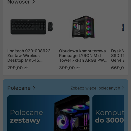
Nowości
Logitech 920-008923
Obudowa komputerowa
Dysk WD 
Zestaw Wireless
Rampage LYRON Mid
SSD 1TB 
Desktop MK545
Tower 7xFan ARGB PWM
Gen4 WD
Advanced
czarna
00CPE0
299,00 zł
399,00 zł
669,00 z
Polecane
Zobacz więcej polecanych