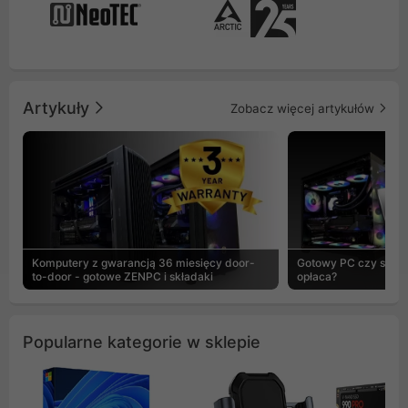
Artykuły
Zobacz więcej artykułów
Komputery z gwarancją 36 miesięcy door-
Gotowy PC czy skład
to-door - gotowe ZENPC i składaki
opłaca?
Popularne kategorie w sklepie