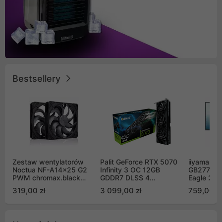
Bestsellery
Zestaw wentylatorów
Palit GeForce RTX 5070
iiyama G-
Noctua NF-A14x25 G2
Infinity 3 OC 12GB
GB2771QS
PWM chromax.black
GDDR7 DLSS 4
Eagle 27"
Sx2-PP Sterrox 140mm
(NE75070S19K9-
200Hz
319,00 zł
3 099,00 zł
759,00 zł
Push Pull (2szt)
GB2050S)