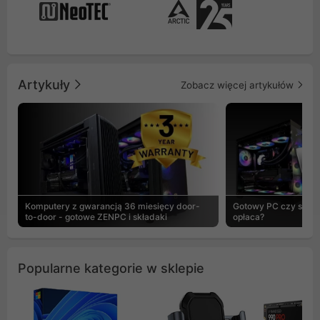
Artykuły
Zobacz więcej artykułów
Komputery z gwarancją 36 miesięcy door-
Gotowy PC czy skład
to-door - gotowe ZENPC i składaki
opłaca?
Popularne kategorie w sklepie