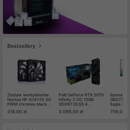
Bestsellery
Zestaw wentylatorów
Palit GeForce RTX 5070
iiyama G-
Noctua NF-A14x25 G2
Infinity 3 OC 12GB
GB2771QS
PWM chromax.black
GDDR7 DLSS 4
Eagle 27"
Sx2-PP Sterrox 140mm
(NE75070S19K9-
200Hz
319,00 zł
3 099,00 zł
759,00 zł
Push Pull (2szt)
GB2050S)