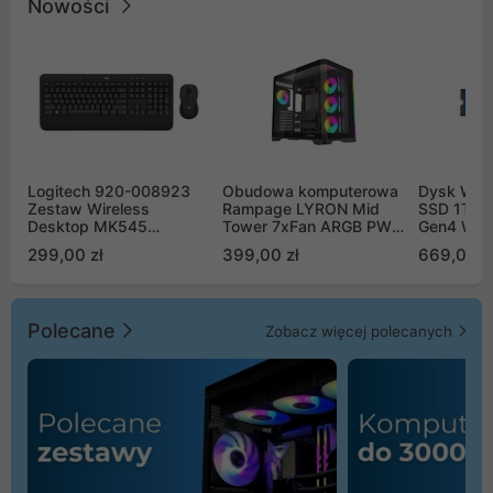
Nowości
Logitech 920-008923
Obudowa komputerowa
Dysk WD 
Zestaw Wireless
Rampage LYRON Mid
SSD 1TB 
Desktop MK545
Tower 7xFan ARGB PWM
Gen4 WD
Advanced
czarna
00CPE0
299,00 zł
399,00 zł
669,00 z
Polecane
Zobacz więcej polecanych