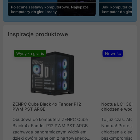
Polecane zestawy komputerowe. Najlepsze
Jaki komputer do 30
komputery do gier i pracy
komputer do gier | 
Inspiracje produktowe
Wysyłka gratis
Nowość
ZENPC Cube Black 4x Fander P12
Noctua LC1 360mm
PWM PST ARGB
chłodzenie wodne 
Obudowa do komputera ZENPC Cube
To już czas. AIO w
Black 4x Fander P12 PWM PST ARGB
Noctua! Profesjon
zachwyca panoramicznym widokiem
chłodzenia cieczą 
dzięki dwóm panelom z hartowanego
bezkompromisowe 