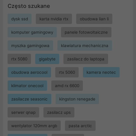
Często szukane
dysk ssd
karta nvidia rtx
obudowa lian li
komputer gamingowy
panele fotowoltaiczne
myszka gamingowa
klawiatura mechaniczna
rtx 5080
gigabyte
zasilacz do laptopa
obudowa aerocool
rtx 5060
kamera neotec
klimator onecool
amd rx 6600
zasilacze seasonic
kingston renegade
serwer qnap
zasilacz ups
wentylator 120mm argb
pasta arctic