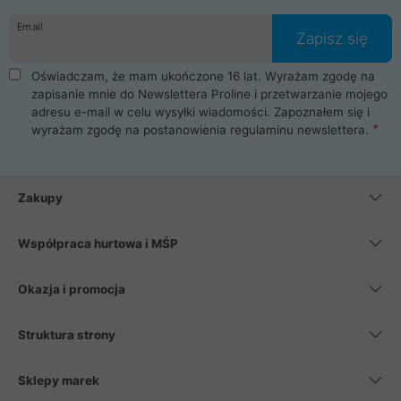
danych osobowych. Dlatego zakup notebooka albo laptopa w
Email
ProLine to czysta przyjemność i pełne bezpieczeństwo.
Zapisz się
Zaopatrzysz się u nas w akcesoria i części komputerowe
takie jak procesory, karty graficzne, płyty główne, pamięci,
Oświadczam, że mam ukończone 16 lat. Wyrażam zgodę na
dyski SSD, M.2 oraz HDD. Nasi pracownicy pomogą Ci wybrać
zapisanie mnie do Newslettera Proline i przetwarzanie mojego
najlepszy zasilacz komputerowy oraz obudowę do komputera.
adresu e-mail w celu wysyłki wiadomości. Zapoznałem się i
Poza komputerami mamy również najlepsze na rynku
wyrażam zgodę na postanowienia
regulaminu newslettera
.
Smartfony takich producentów jak Xiaomi, Apple, Samsung i
Huawei. Jeżeli chcesz, aby Twój komputer pracował cicho,
posiadamy szeroką gamę chłodzenia procesora, oraz ciche
wentylatory. Na koniec mając już to wszystko, możesz
Zakupy
wybrać idealny fotel gamingowy.
Współpraca hurtowa i MŚP
Okazja i promocja
Struktura strony
Sklepy marek