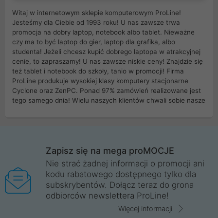
Witaj w internetowym sklepie komputerowym ProLine!
Jesteśmy dla Ciebie od 1993 roku! U nas zawsze trwa
promocja na dobry laptop, notebook albo tablet. Nieważne
czy ma to być laptop do gier, laptop dla grafika, albo
studenta! Jeżeli chcesz kupić dobrego laptopa w atrakcyjnej
cenie, to zapraszamy! U nas zawsze niskie ceny! Znajdzie się
też tablet i notebook do szkoły, tanio w promocji! Firma
ProLine produkuje wysokiej klasy komputery stacjonarne
Cyclone oraz ZenPC. Ponad 97% zamówień realizowane jest
tego samego dnia! Wielu naszych klientów chwali sobie nasze
myszki dla graczy i klawiatury mechaniczne. Posiadamy sieć
sklepów komputerowych na terenie kraju. W większości z
nich możesz odebrać zamówienie bez kosztów transportu.
Posiadamy sklep komputerowy w miastach takich jak
Wrocław, Poznań, Legnica, Katowice, Gliwice, Kalisz, Bytom,
Zapisz się na mega proMOCJE
Trzebnica, Opole. Szybka i profesjonalna obsługa!
Nie strać żadnej informacji o promocji ani
kodu rabatowego dostępnego tylko dla
ProLine to polska firma ze 100% polskim kapitałem. Działamy
subskrybentów. Dołącz teraz do grona
legalnie i płacimy podatki w naszym kraju! Posiadamy siedzibę
odbiorców newslettera ProLine!
główną w Mirkowie oraz salony na terenie kraju. Cała
komunikacja ze sklepem komputerowym ProLine jest
Więcej informacji
szyfrowana za pomocą technologii SSL. Nie sprzedajemy