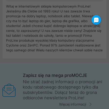
Witaj w internetowym sklepie komputerowym ProLine!
Jesteśmy dla Ciebie od 1993 roku! U nas zawsze trwa
promocja na dobry laptop, notebook albo tablet. Nieważne
czy ma to być laptop do gier, laptop dla grafika, albo
studenta! Jeżeli chcesz kupić dobrego laptopa w atrakcyjnej
cenie, to zapraszamy! U nas zawsze niskie ceny! Znajdzie się
też tablet i notebook do szkoły, tanio w promocji! Firma
ProLine produkuje wysokiej klasy komputery stacjonarne
Cyclone oraz ZenPC. Ponad 97% zamówień realizowane jest
tego samego dnia! Wielu naszych klientów chwali sobie nasze
myszki dla graczy i klawiatury mechaniczne. Posiadamy sieć
sklepów komputerowych na terenie kraju. W większości z
nich możesz odebrać zamówienie bez kosztów transportu.
Posiadamy sklep komputerowy w miastach takich jak
Wrocław, Poznań, Legnica, Katowice, Gliwice, Kalisz, Bytom,
Zapisz się na mega proMOCJE
Trzebnica, Opole. Szybka i profesjonalna obsługa!
Nie strać żadnej informacji o promocji ani
kodu rabatowego dostępnego tylko dla
ProLine to polska firma ze 100% polskim kapitałem. Działamy
subskrybentów. Dołącz teraz do grona
legalnie i płacimy podatki w naszym kraju! Posiadamy siedzibę
odbiorców newslettera ProLine!
główną w Mirkowie oraz salony na terenie kraju. Cała
komunikacja ze sklepem komputerowym ProLine jest
Więcej informacji
szyfrowana za pomocą technologii SSL. Nie sprzedajemy