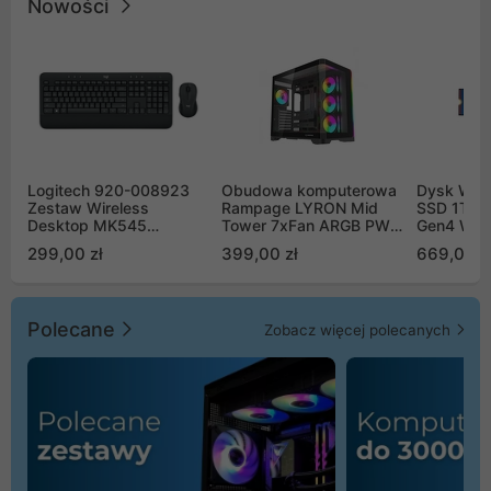
Nowości
Logitech 920-008923
Obudowa komputerowa
Dysk WD 
Zestaw Wireless
Rampage LYRON Mid
SSD 1TB 
Desktop MK545
Tower 7xFan ARGB PWM
Gen4 WD
Advanced
czarna
00CPE0
299,00 zł
399,00 zł
669,00 z
Polecane
Zobacz więcej polecanych