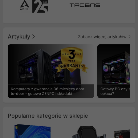
Artykuły
Zobacz więcej artykułów
Komputery z gwarancją 36 miesięcy door-
Gotowy PC czy skład
to-door - gotowe ZENPC i składaki
opłaca?
Popularne kategorie w sklepie