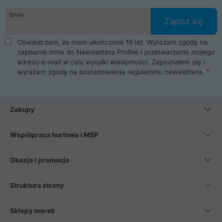
danych osobowych. Dlatego zakup notebooka albo laptopa w
Email
ProLine to czysta przyjemność i pełne bezpieczeństwo.
Zapisz się
Zaopatrzysz się u nas w akcesoria i części komputerowe
takie jak procesory, karty graficzne, płyty główne, pamięci,
Oświadczam, że mam ukończone 16 lat. Wyrażam zgodę na
dyski SSD, M.2 oraz HDD. Nasi pracownicy pomogą Ci wybrać
zapisanie mnie do Newslettera Proline i przetwarzanie mojego
najlepszy zasilacz komputerowy oraz obudowę do komputera.
adresu e-mail w celu wysyłki wiadomości. Zapoznałem się i
Poza komputerami mamy również najlepsze na rynku
wyrażam zgodę na postanowienia
regulaminu newslettera
.
Smartfony takich producentów jak Xiaomi, Apple, Samsung i
Huawei. Jeżeli chcesz, aby Twój komputer pracował cicho,
posiadamy szeroką gamę chłodzenia procesora, oraz ciche
wentylatory. Na koniec mając już to wszystko, możesz
Zakupy
wybrać idealny fotel gamingowy.
Współpraca hurtowa i MŚP
Okazja i promocja
Struktura strony
Sklepy marek