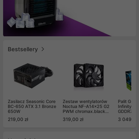
Bestsellery
Zasilacz Seasonic Core
Zestaw wentylatorów
Palit GeF
BC-650 ATX 3.1 Bronze
Noctua NF-A14x25 G2
Infinity 3
650W
PWM chromax.black
GDDR7 DL
Sx2-PP Sterrox 140mm
(NE75070
219,00 zł
319,00 zł
3 049,00
Push Pull (2szt)
GB2050S