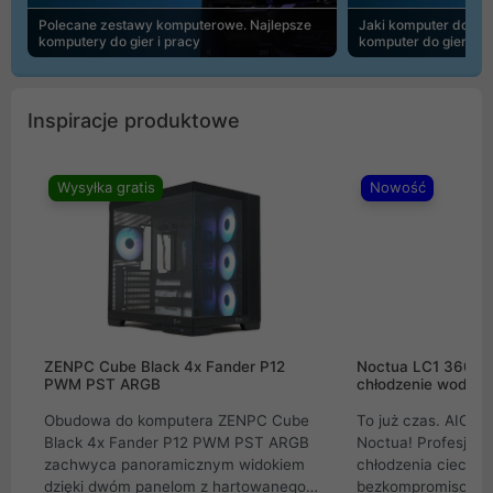
Polecane zestawy komputerowe. Najlepsze
Jaki komputer do 30
komputery do gier i pracy
komputer do gier | 
Inspiracje produktowe
Wysyłka gratis
Nowość
ZENPC Cube Black 4x Fander P12
Noctua LC1 360mm
PWM PST ARGB
chłodzenie wodne 
Obudowa do komputera ZENPC Cube
To już czas. AIO w
Black 4x Fander P12 PWM PST ARGB
Noctua! Profesjon
zachwyca panoramicznym widokiem
chłodzenia cieczą 
dzięki dwóm panelom z hartowanego
bezkompromisowe 