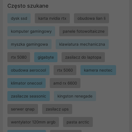
Często szukane
dysk ssd
karta nvidia rtx
obudowa lian li
komputer gamingowy
panele fotowoltaiczne
myszka gamingowa
klawiatura mechaniczna
rtx 5080
gigabyte
zasilacz do laptopa
obudowa aerocool
rtx 5060
kamera neotec
klimator onecool
amd rx 6600
zasilacze seasonic
kingston renegade
serwer qnap
zasilacz ups
wentylator 120mm argb
pasta arctic