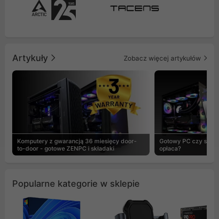
Artykuły
Zobacz więcej artykułów
Komputery z gwarancją 36 miesięcy door-
Gotowy PC czy skład
to-door - gotowe ZENPC i składaki
opłaca?
Popularne kategorie w sklepie