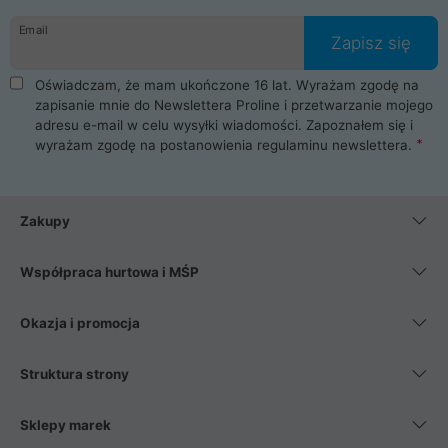
danych osobowych. Dlatego zakup notebooka albo laptopa w
Email
ProLine to czysta przyjemność i pełne bezpieczeństwo.
Zapisz się
Zaopatrzysz się u nas w akcesoria i części komputerowe
takie jak procesory, karty graficzne, płyty główne, pamięci,
Oświadczam, że mam ukończone 16 lat. Wyrażam zgodę na
dyski SSD, M.2 oraz HDD. Nasi pracownicy pomogą Ci wybrać
zapisanie mnie do Newslettera Proline i przetwarzanie mojego
najlepszy zasilacz komputerowy oraz obudowę do komputera.
adresu e-mail w celu wysyłki wiadomości. Zapoznałem się i
Poza komputerami mamy również najlepsze na rynku
wyrażam zgodę na postanowienia
regulaminu newslettera
.
Smartfony takich producentów jak Xiaomi, Apple, Samsung i
Huawei. Jeżeli chcesz, aby Twój komputer pracował cicho,
posiadamy szeroką gamę chłodzenia procesora, oraz ciche
wentylatory. Na koniec mając już to wszystko, możesz
Zakupy
wybrać idealny fotel gamingowy.
Współpraca hurtowa i MŚP
Okazja i promocja
Struktura strony
Sklepy marek