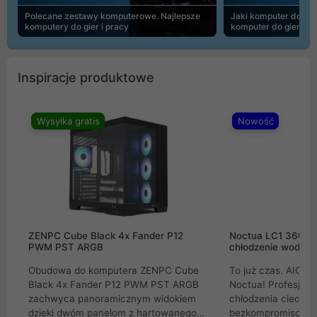
Polecane zestawy komputerowe. Najlepsze
Jaki komputer do 30
komputery do gier i pracy
komputer do gier | 
Inspiracje produktowe
Wysyłka gratis
Nowość
ZENPC Cube Black 4x Fander P12
Noctua LC1 360mm
PWM PST ARGB
chłodzenie wodne 
Obudowa do komputera ZENPC Cube
To już czas. AIO w
Black 4x Fander P12 PWM PST ARGB
Noctua! Profesjon
zachwyca panoramicznym widokiem
chłodzenia cieczą 
dzięki dwóm panelom z hartowanego
bezkompromisowe 