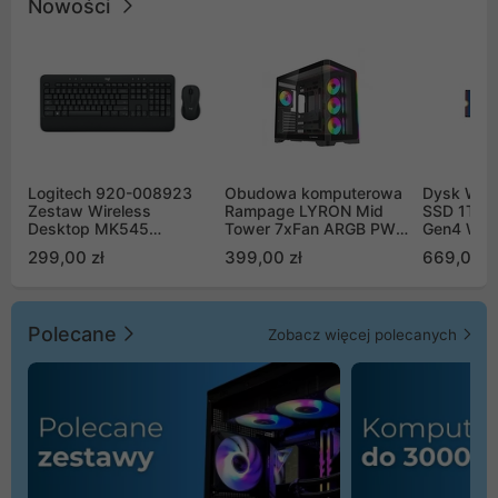
Nowości
Logitech 920-008923
Obudowa komputerowa
Dysk WD 
Zestaw Wireless
Rampage LYRON Mid
SSD 1TB 
Desktop MK545
Tower 7xFan ARGB PWM
Gen4 WD
Advanced
czarna
00CPE0
299,00 zł
399,00 zł
669,00 z
Polecane
Zobacz więcej polecanych