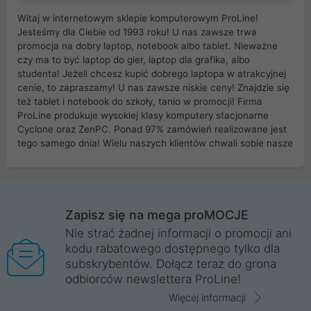
Witaj w internetowym sklepie komputerowym ProLine!
Jesteśmy dla Ciebie od 1993 roku! U nas zawsze trwa
promocja na dobry laptop, notebook albo tablet. Nieważne
czy ma to być laptop do gier, laptop dla grafika, albo
studenta! Jeżeli chcesz kupić dobrego laptopa w atrakcyjnej
cenie, to zapraszamy! U nas zawsze niskie ceny! Znajdzie się
też tablet i notebook do szkoły, tanio w promocji! Firma
ProLine produkuje wysokiej klasy komputery stacjonarne
Cyclone oraz ZenPC. Ponad 97% zamówień realizowane jest
tego samego dnia! Wielu naszych klientów chwali sobie nasze
myszki dla graczy i klawiatury mechaniczne. Posiadamy sieć
sklepów komputerowych na terenie kraju. W większości z
nich możesz odebrać zamówienie bez kosztów transportu.
Posiadamy sklep komputerowy w miastach takich jak
Wrocław, Poznań, Legnica, Katowice, Gliwice, Kalisz, Bytom,
Zapisz się na mega proMOCJE
Trzebnica, Opole. Szybka i profesjonalna obsługa!
Nie strać żadnej informacji o promocji ani
kodu rabatowego dostępnego tylko dla
ProLine to polska firma ze 100% polskim kapitałem. Działamy
subskrybentów. Dołącz teraz do grona
legalnie i płacimy podatki w naszym kraju! Posiadamy siedzibę
odbiorców newslettera ProLine!
główną w Mirkowie oraz salony na terenie kraju. Cała
komunikacja ze sklepem komputerowym ProLine jest
Więcej informacji
szyfrowana za pomocą technologii SSL. Nie sprzedajemy