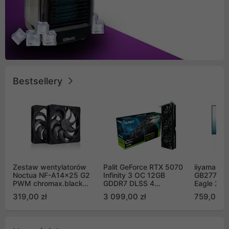
Bestsellery
Zestaw wentylatorów
Palit GeForce RTX 5070
iiyama G-
Noctua NF-A14x25 G2
Infinity 3 OC 12GB
GB2771QS
PWM chromax.black
GDDR7 DLSS 4
Eagle 27"
Sx2-PP Sterrox 140mm
(NE75070S19K9-
200Hz
319,00 zł
3 099,00 zł
759,00 zł
Push Pull (2szt)
GB2050S)