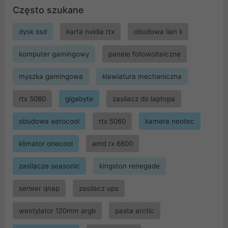
Często szukane
dysk ssd
karta nvidia rtx
obudowa lian li
komputer gamingowy
panele fotowoltaiczne
myszka gamingowa
klawiatura mechaniczna
rtx 5080
gigabyte
zasilacz do laptopa
obudowa aerocool
rtx 5060
kamera neotec
klimator onecool
amd rx 6600
zasilacze seasonic
kingston renegade
serwer qnap
zasilacz ups
wentylator 120mm argb
pasta arctic