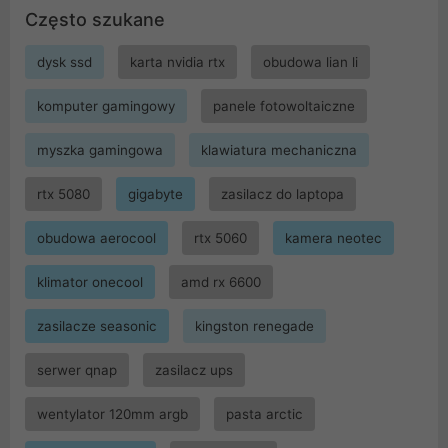
Często szukane
dysk ssd
karta nvidia rtx
obudowa lian li
komputer gamingowy
panele fotowoltaiczne
myszka gamingowa
klawiatura mechaniczna
rtx 5080
gigabyte
zasilacz do laptopa
obudowa aerocool
rtx 5060
kamera neotec
klimator onecool
amd rx 6600
zasilacze seasonic
kingston renegade
serwer qnap
zasilacz ups
wentylator 120mm argb
pasta arctic