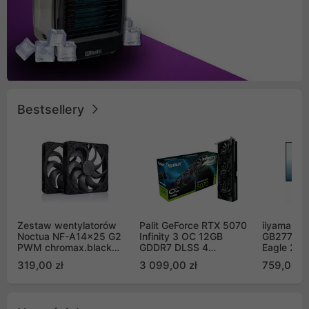
Bestsellery
Zestaw wentylatorów
Palit GeForce RTX 5070
iiyama G-
Noctua NF-A14x25 G2
Infinity 3 OC 12GB
GB2771QS
PWM chromax.black
GDDR7 DLSS 4
Eagle 27"
Sx2-PP Sterrox 140mm
(NE75070S19K9-
200Hz
319,00 zł
3 099,00 zł
759,00 zł
Push Pull (2szt)
GB2050S)