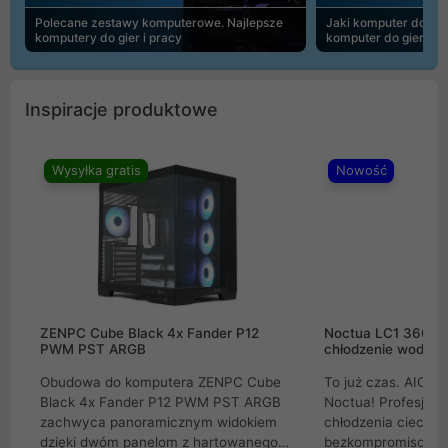
Polecane zestawy komputerowe. Najlepsze
Jaki komputer do 30
komputery do gier i pracy
komputer do gier | 
Inspiracje produktowe
Wysyłka gratis
Nowość
ZENPC Cube Black 4x Fander P12
Noctua LC1 360mm
PWM PST ARGB
chłodzenie wodne 
Obudowa do komputera ZENPC Cube
To już czas. AIO w
Black 4x Fander P12 PWM PST ARGB
Noctua! Profesjon
zachwyca panoramicznym widokiem
chłodzenia cieczą 
dzięki dwóm panelom z hartowanego
bezkompromisowe 