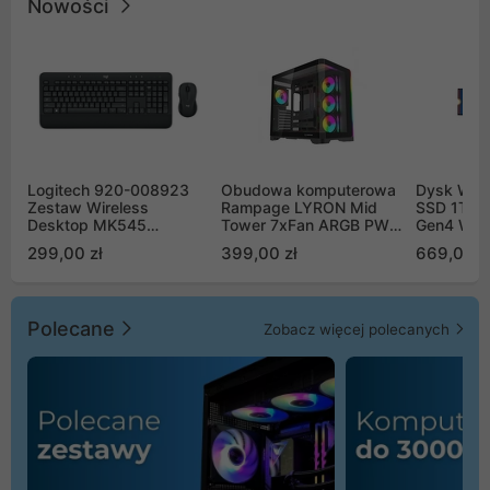
Nowości
Logitech 920-008923
Obudowa komputerowa
Dysk WD 
Zestaw Wireless
Rampage LYRON Mid
SSD 1TB 
Desktop MK545
Tower 7xFan ARGB PWM
Gen4 WD
Advanced
czarna
00CPE0
299,00 zł
399,00 zł
669,00 z
Polecane
Zobacz więcej polecanych