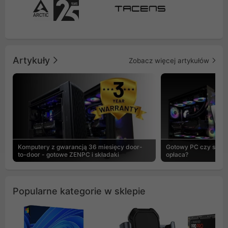
Artykuły
Zobacz więcej artykułów
Komputery z gwarancją 36 miesięcy door-
Gotowy PC czy skład
to-door - gotowe ZENPC i składaki
opłaca?
Popularne kategorie w sklepie