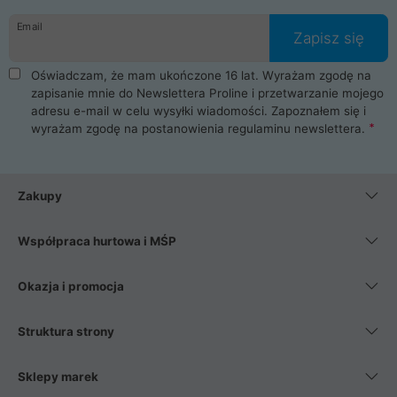
danych osobowych. Dlatego zakup notebooka albo laptopa w
Email
ProLine to czysta przyjemność i pełne bezpieczeństwo.
Zapisz się
Zaopatrzysz się u nas w akcesoria i części komputerowe
takie jak procesory, karty graficzne, płyty główne, pamięci,
Oświadczam, że mam ukończone 16 lat. Wyrażam zgodę na
dyski SSD, M.2 oraz HDD. Nasi pracownicy pomogą Ci wybrać
zapisanie mnie do Newslettera Proline i przetwarzanie mojego
najlepszy zasilacz komputerowy oraz obudowę do komputera.
adresu e-mail w celu wysyłki wiadomości. Zapoznałem się i
Poza komputerami mamy również najlepsze na rynku
wyrażam zgodę na postanowienia
regulaminu newslettera
.
Smartfony takich producentów jak Xiaomi, Apple, Samsung i
Huawei. Jeżeli chcesz, aby Twój komputer pracował cicho,
posiadamy szeroką gamę chłodzenia procesora, oraz ciche
wentylatory. Na koniec mając już to wszystko, możesz
Zakupy
wybrać idealny fotel gamingowy.
Współpraca hurtowa i MŚP
Okazja i promocja
Struktura strony
Sklepy marek