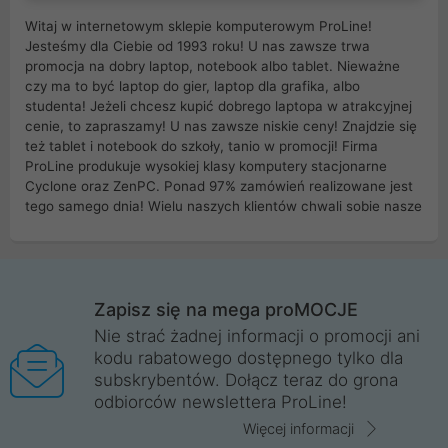
Witaj w internetowym sklepie komputerowym ProLine!
Jesteśmy dla Ciebie od 1993 roku! U nas zawsze trwa
promocja na dobry laptop, notebook albo tablet. Nieważne
czy ma to być laptop do gier, laptop dla grafika, albo
studenta! Jeżeli chcesz kupić dobrego laptopa w atrakcyjnej
cenie, to zapraszamy! U nas zawsze niskie ceny! Znajdzie się
też tablet i notebook do szkoły, tanio w promocji! Firma
ProLine produkuje wysokiej klasy komputery stacjonarne
Cyclone oraz ZenPC. Ponad 97% zamówień realizowane jest
tego samego dnia! Wielu naszych klientów chwali sobie nasze
myszki dla graczy i klawiatury mechaniczne. Posiadamy sieć
sklepów komputerowych na terenie kraju. W większości z
nich możesz odebrać zamówienie bez kosztów transportu.
Posiadamy sklep komputerowy w miastach takich jak
Wrocław, Poznań, Legnica, Katowice, Gliwice, Kalisz, Bytom,
Zapisz się na mega proMOCJE
Trzebnica, Opole. Szybka i profesjonalna obsługa!
Nie strać żadnej informacji o promocji ani
kodu rabatowego dostępnego tylko dla
ProLine to polska firma ze 100% polskim kapitałem. Działamy
subskrybentów. Dołącz teraz do grona
legalnie i płacimy podatki w naszym kraju! Posiadamy siedzibę
odbiorców newslettera ProLine!
główną w Mirkowie oraz salony na terenie kraju. Cała
komunikacja ze sklepem komputerowym ProLine jest
Więcej informacji
szyfrowana za pomocą technologii SSL. Nie sprzedajemy