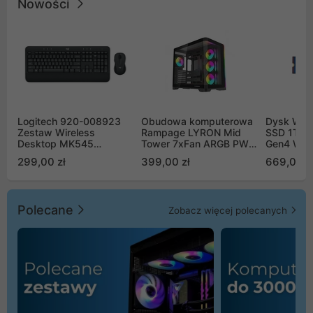
Nowości
Logitech 920-008923
Obudowa komputerowa
Dysk WD 
Zestaw Wireless
Rampage LYRON Mid
SSD 1TB 
Desktop MK545
Tower 7xFan ARGB PWM
Gen4 WD
Advanced
czarna
00CPE0
299,00 zł
399,00 zł
669,00 z
Polecane
Zobacz więcej polecanych