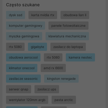
Często szukane
dysk ssd
karta nvidia rtx
obudowa lian li
komputer gamingowy
panele fotowoltaiczne
myszka gamingowa
klawiatura mechaniczna
rtx 5080
gigabyte
zasilacz do laptopa
obudowa aerocool
rtx 5060
kamera neotec
klimator onecool
amd rx 6600
zasilacze seasonic
kingston renegade
serwer qnap
zasilacz ups
wentylator 120mm argb
pasta arctic