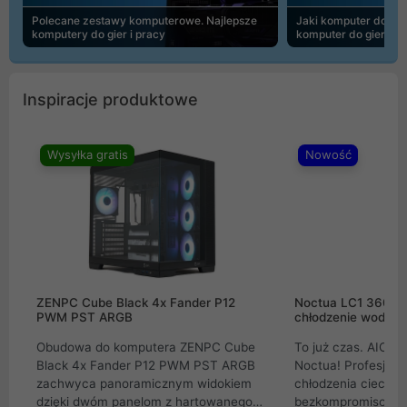
Polecane zestawy komputerowe. Najlepsze
Jaki komputer do 30
komputery do gier i pracy
komputer do gier | 
Inspiracje produktowe
Wysyłka gratis
Nowość
ZENPC Cube Black 4x Fander P12
Noctua LC1 360mm
PWM PST ARGB
chłodzenie wodne 
Obudowa do komputera ZENPC Cube
To już czas. AIO w
Black 4x Fander P12 PWM PST ARGB
Noctua! Profesjon
zachwyca panoramicznym widokiem
chłodzenia cieczą 
dzięki dwóm panelom z hartowanego
bezkompromisowe 