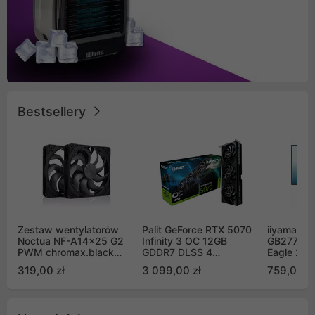
Bestsellery
Zestaw wentylatorów
Palit GeForce RTX 5070
iiyama G-
Noctua NF-A14x25 G2
Infinity 3 OC 12GB
GB2771QS
PWM chromax.black
GDDR7 DLSS 4
Eagle 27"
Sx2-PP Sterrox 140mm
(NE75070S19K9-
200Hz
319,00 zł
3 099,00 zł
759,00 zł
Push Pull (2szt)
GB2050S)