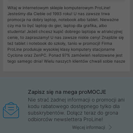
Witaj w internetowym sklepie komputerowym ProLine!
Jesteśmy dla Ciebie od 1993 roku! U nas zawsze trwa
promocja na dobry laptop, notebook albo tablet. Nieważne
czy ma to być laptop do gier, laptop dla grafika, albo
studenta! Jeżeli chcesz kupić dobrego laptopa w atrakcyjnej
cenie, to zapraszamy! U nas zawsze niskie ceny! Znajdzie się
też tablet i notebook do szkoły, tanio w promocji! Firma
ProLine produkuje wysokiej klasy komputery stacjonarne
Cyclone oraz ZenPC. Ponad 97% zamówień realizowane jest
tego samego dnia! Wielu naszych klientów chwali sobie nasze
myszki dla graczy i klawiatury mechaniczne. Posiadamy sieć
sklepów komputerowych na terenie kraju. W większości z
nich możesz odebrać zamówienie bez kosztów transportu.
Posiadamy sklep komputerowy w miastach takich jak
Wrocław, Poznań, Legnica, Katowice, Gliwice, Kalisz, Bytom,
Zapisz się na mega proMOCJE
Trzebnica, Opole. Szybka i profesjonalna obsługa!
Nie strać żadnej informacji o promocji ani
kodu rabatowego dostępnego tylko dla
ProLine to polska firma ze 100% polskim kapitałem. Działamy
subskrybentów. Dołącz teraz do grona
legalnie i płacimy podatki w naszym kraju! Posiadamy siedzibę
odbiorców newslettera ProLine!
główną w Mirkowie oraz salony na terenie kraju. Cała
komunikacja ze sklepem komputerowym ProLine jest
Więcej informacji
szyfrowana za pomocą technologii SSL. Nie sprzedajemy