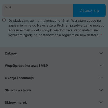
danych osobowych. Dlatego zakup notebooka albo laptopa w
Email
ProLine to czysta przyjemność i pełne bezpieczeństwo.
Zapisz się
Zaopatrzysz się u nas w akcesoria i części komputerowe
takie jak procesory, karty graficzne, płyty główne, pamięci,
Oświadczam, że mam ukończone 16 lat. Wyrażam zgodę na
dyski SSD, M.2 oraz HDD. Nasi pracownicy pomogą Ci wybrać
zapisanie mnie do Newslettera Proline i przetwarzanie mojego
najlepszy zasilacz komputerowy oraz obudowę do komputera.
adresu e-mail w celu wysyłki wiadomości. Zapoznałem się i
Poza komputerami mamy również najlepsze na rynku
wyrażam zgodę na postanowienia
regulaminu newslettera
.
Smartfony takich producentów jak Xiaomi, Apple, Samsung i
Huawei. Jeżeli chcesz, aby Twój komputer pracował cicho,
posiadamy szeroką gamę chłodzenia procesora, oraz ciche
wentylatory. Na koniec mając już to wszystko, możesz
Zakupy
wybrać idealny fotel gamingowy.
Współpraca hurtowa i MŚP
Okazja i promocja
Struktura strony
Sklepy marek