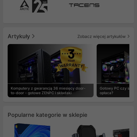
Artykuły
Zobacz więcej artykułów
Komputery z gwarancją 36 miesięcy door-
Gotowy PC czy skład
to-door - gotowe ZENPC i składaki
opłaca?
Popularne kategorie w sklepie