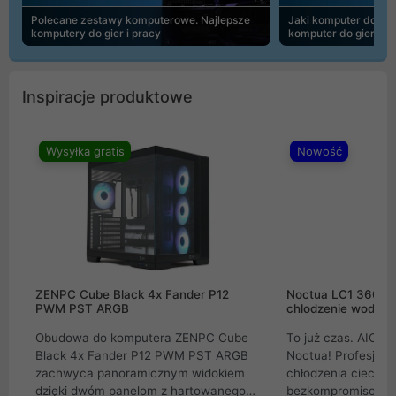
Polecane zestawy komputerowe. Najlepsze
Jaki komputer do 30
komputery do gier i pracy
komputer do gier | 
Inspiracje produktowe
Wysyłka gratis
Nowość
ZENPC Cube Black 4x Fander P12
Noctua LC1 360mm
PWM PST ARGB
chłodzenie wodne 
Obudowa do komputera ZENPC Cube
To już czas. AIO w
Black 4x Fander P12 PWM PST ARGB
Noctua! Profesjon
zachwyca panoramicznym widokiem
chłodzenia cieczą 
dzięki dwóm panelom z hartowanego
bezkompromisowe 