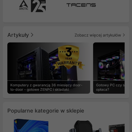
Artykuły
Zobacz więcej artykułów
Komputery z gwarancją 36 miesięcy door-
Gotowy PC czy skład
to-door - gotowe ZENPC i składaki
opłaca?
Popularne kategorie w sklepie