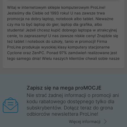
Witaj w internetowym sklepie komputerowym ProLine!
Jesteśmy dla Ciebie od 1993 roku! U nas zawsze trwa
promocja na dobry laptop, notebook albo tablet. Nieważne
czy ma to być laptop do gier, laptop dla grafika, albo
studenta! Jeżeli chcesz kupić dobrego laptopa w atrakcyjnej
cenie, to zapraszamy! U nas zawsze niskie ceny! Znajdzie się
też tablet i notebook do szkoły, tanio w promocji! Firma
ProLine produkuje wysokiej klasy komputery stacjonarne
Cyclone oraz ZenPC. Ponad 97% zamówień realizowane jest
tego samego dnia! Wielu naszych klientów chwali sobie nasze
myszki dla graczy i klawiatury mechaniczne. Posiadamy sieć
sklepów komputerowych na terenie kraju. W większości z
nich możesz odebrać zamówienie bez kosztów transportu.
Posiadamy sklep komputerowy w miastach takich jak
Wrocław, Poznań, Legnica, Katowice, Gliwice, Kalisz, Bytom,
Zapisz się na mega proMOCJE
Trzebnica, Opole. Szybka i profesjonalna obsługa!
Nie strać żadnej informacji o promocji ani
kodu rabatowego dostępnego tylko dla
ProLine to polska firma ze 100% polskim kapitałem. Działamy
subskrybentów. Dołącz teraz do grona
legalnie i płacimy podatki w naszym kraju! Posiadamy siedzibę
odbiorców newslettera ProLine!
główną w Mirkowie oraz salony na terenie kraju. Cała
komunikacja ze sklepem komputerowym ProLine jest
Więcej informacji
szyfrowana za pomocą technologii SSL. Nie sprzedajemy