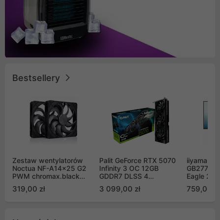
Bestsellery
Zestaw wentylatorów
Palit GeForce RTX 5070
iiyama G-
Noctua NF-A14x25 G2
Infinity 3 OC 12GB
GB2771QS
PWM chromax.black
GDDR7 DLSS 4
Eagle 27"
Sx2-PP Sterrox 140mm
(NE75070S19K9-
200Hz
319,00 zł
3 099,00 zł
759,00 zł
Push Pull (2szt)
GB2050S)