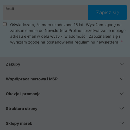
danych osobowych. Dlatego zakup notebooka albo laptopa w
Email
ProLine to czysta przyjemność i pełne bezpieczeństwo.
Zapisz się
Zaopatrzysz się u nas w akcesoria i części komputerowe
takie jak procesory, karty graficzne, płyty główne, pamięci,
Oświadczam, że mam ukończone 16 lat. Wyrażam zgodę na
dyski SSD, M.2 oraz HDD. Nasi pracownicy pomogą Ci wybrać
zapisanie mnie do Newslettera Proline i przetwarzanie mojego
najlepszy zasilacz komputerowy oraz obudowę do komputera.
adresu e-mail w celu wysyłki wiadomości. Zapoznałem się i
Poza komputerami mamy również najlepsze na rynku
wyrażam zgodę na postanowienia
regulaminu newslettera
.
Smartfony takich producentów jak Xiaomi, Apple, Samsung i
Huawei. Jeżeli chcesz, aby Twój komputer pracował cicho,
posiadamy szeroką gamę chłodzenia procesora, oraz ciche
wentylatory. Na koniec mając już to wszystko, możesz
Zakupy
wybrać idealny fotel gamingowy.
Współpraca hurtowa i MŚP
Okazja i promocja
Struktura strony
Sklepy marek