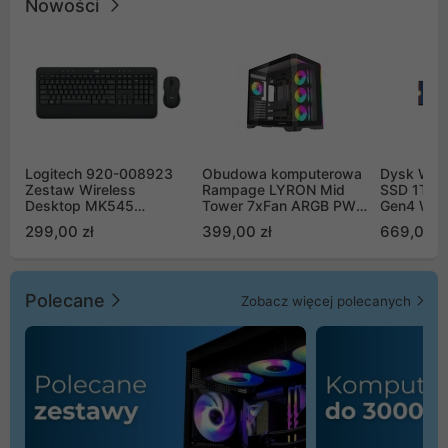
Nowości
Logitech 920-008923
Obudowa komputerowa
Dysk WD 
Zestaw Wireless
Rampage LYRON Mid
SSD 1TB 
Desktop MK545
Tower 7xFan ARGB PWM
Gen4 WD
Advanced
czarna
00CPE0
299,00 zł
399,00 zł
669,00 z
Polecane
Zobacz więcej polecanych