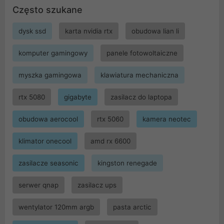
Często szukane
dysk ssd
karta nvidia rtx
obudowa lian li
komputer gamingowy
panele fotowoltaiczne
myszka gamingowa
klawiatura mechaniczna
rtx 5080
gigabyte
zasilacz do laptopa
obudowa aerocool
rtx 5060
kamera neotec
klimator onecool
amd rx 6600
zasilacze seasonic
kingston renegade
serwer qnap
zasilacz ups
wentylator 120mm argb
pasta arctic