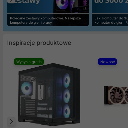
Poprzedni
Polecane zestawy komputerowe. Najlepsze
Jaki komputer do 30
komputery do gier i pracy
komputer do gier | 
Inspiracje produktowe
Wysyłka gratis
Nowość
Poprzedni