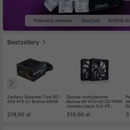
Polecane zestawy
OneCool
NVIDIA St
Bestsellery
Poprzedni
Zasilacz Seasonic Core BC-
Zestaw wentylatorów
Pa
650 ATX 3.1 Bronze 650W
Noctua NF-A14x25 G2 PWM
In
chromax.black Sx2-PP
D
Sterrox 140mm Push Pull
G
219,00 zł
319,00 zł
3
(2szt)