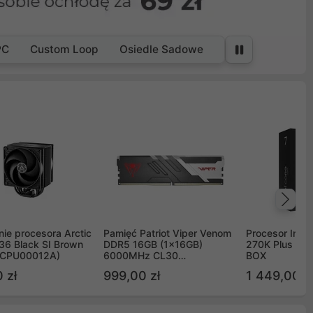
PC
Custom Loop
Osiedle Sadowe
Na
ie procesora Arctic
Pamięć Patriot Viper Venom
Procesor Intel 
36 Black SI Brown
DDR5 16GB (1x16GB)
270K Plus 5.
OCPU00012A)
6000MHz CL30
BOX
PVV516G60C30
 zł
999,00 zł
1 449,00 z