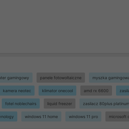
ter gamingowy
panele fotowoltaiczne
myszka gamingow
kamera neotec
klimator onecool
amd rx 6600
zasi
fotel noblechairs
liquid freezer
zasilacz 80plus platinu
ynology
windows 11 home
windows 11 pro
microsoft 