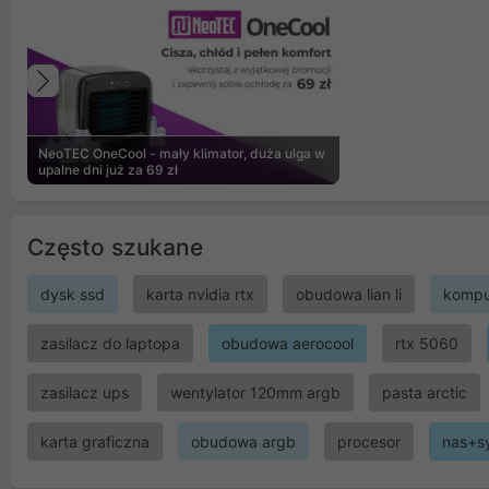
Poprzedni
NeoTEC OneCool - mały klimator, duża ulga w
upalne dni już za 69 zł
Często szukane
dysk ssd
karta nvidia rtx
obudowa lian li
kompu
zasilacz do laptopa
obudowa aerocool
rtx 5060
zasilacz ups
wentylator 120mm argb
pasta arctic
karta graficzna
obudowa argb
procesor
nas+s