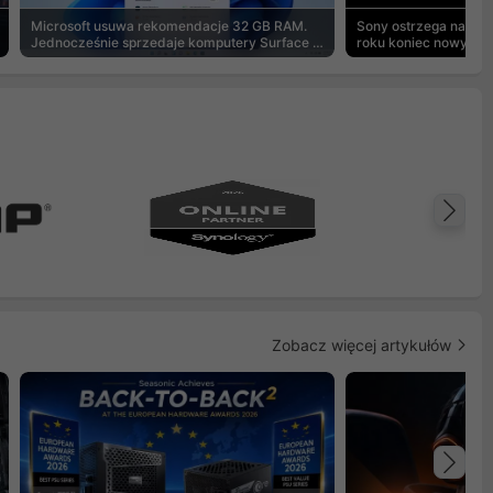
Microsoft usuwa rekomendacje 32 GB RAM.
Sony ostrzega na pu
Jednocześnie sprzedaje komputery Surface z
roku koniec nowych g
8 GB
Na
Zobacz więcej artykułów
Na