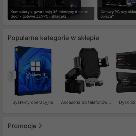
Komputery z gwarancją 36 miesięcy door-to-
Gotowy PC czy skład
door - gotowe ZENPC i składaki
opłaca?
Popularne kategorie w sklepie
Poprzedni
Systemy operacyjne
Akcesoria do telefonów GSM
Dysk S
Promocje