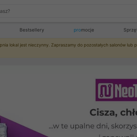
Bestsellery
pro
mocje
Sprzę
pnia lokal jest nieczynny. Zapraszamy do pozostałych salonów lub