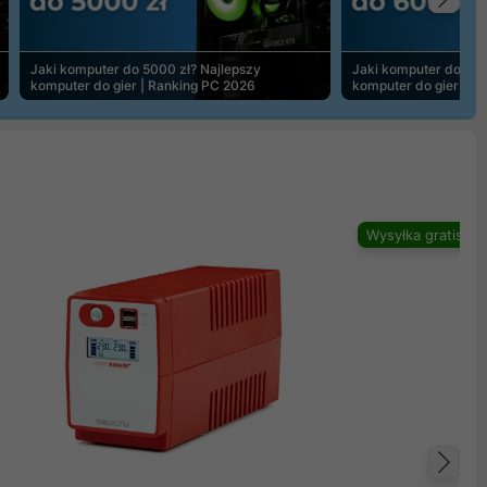
Na
Jaki komputer do 5000 zł? Najlepszy
Jaki komputer do 600
komputer do gier | Ranking PC 2026
komputer do gier | R
Wysyłka gratis
Na