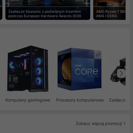
Zasilacze Seasonic z podwójnym triumfem
AMD Ryzen 7 5800X3
podczas European Hardware Awards 2026
AM4 i DDR4
Na
Komputery gamingowe
Procesory komputerowe
Zasilacze d
Zobacz więcej promocji