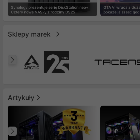
Synology prezentuje serię DiskStation neo+.
GTA VI wraca z dużą 
Cztery nowe NAS-y z rodziny DS25
pokaże ją sześć god
Sklepy marek
Poprzedni
Artykuły
Poprzedni