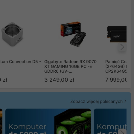
Na
tum Convection D5 -
Gigabyte Radeon RX 9070
Pamięć Crucia
XT GAMING 16GB PCI-E
(2x64GB) DD
GDDR6 (GV-
CP2K64G56C
R9070XTGAMING-16GD)
 zł
3 249,00 zł
7 999,00 zł
Zobacz więcej polecanych