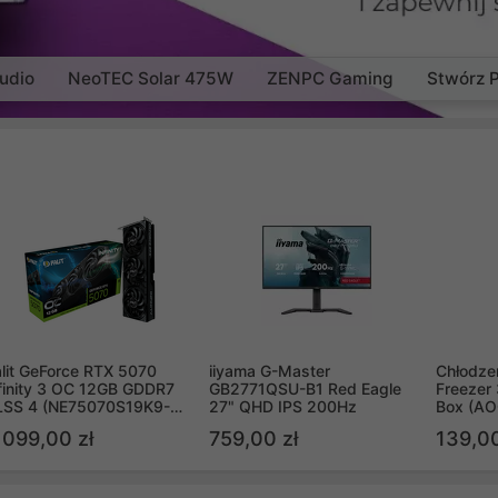
udio
NeoTEC Solar 475W
ZENPC Gaming
Stwórz 
lit GeForce RTX 5070
iiyama G-Master
Chłodzen
finity 3 OC 12GB GDDR7
GB2771QSU-B1 Red Eagle
Freezer 
LSS 4 (NE75070S19K9-
27" QHD IPS 200Hz
Box (A
B2050S)
 099,00 zł
759,00 zł
139,00