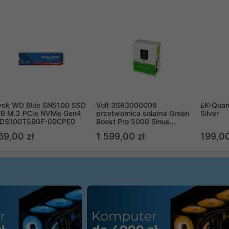
ysk WD Blue SN5100 SSD
Volt 3SR3000006
EK-Quan
TB M.2 PCIe NVMe Gen4
przetwornica solarna Green
Silver
DS100T5B0E-00CPE0
Boost Pro 5000 Sinus
Bypass
69,00 zł
1 599,00 zł
199,00