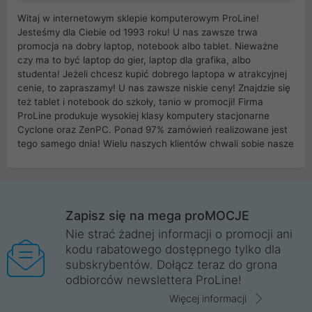
Witaj w internetowym sklepie komputerowym ProLine!
Jesteśmy dla Ciebie od 1993 roku! U nas zawsze trwa
promocja na dobry laptop, notebook albo tablet. Nieważne
czy ma to być laptop do gier, laptop dla grafika, albo
studenta! Jeżeli chcesz kupić dobrego laptopa w atrakcyjnej
cenie, to zapraszamy! U nas zawsze niskie ceny! Znajdzie się
też tablet i notebook do szkoły, tanio w promocji! Firma
ProLine produkuje wysokiej klasy komputery stacjonarne
Cyclone oraz ZenPC. Ponad 97% zamówień realizowane jest
tego samego dnia! Wielu naszych klientów chwali sobie nasze
myszki dla graczy i klawiatury mechaniczne. Posiadamy sieć
sklepów komputerowych na terenie kraju. W większości z
nich możesz odebrać zamówienie bez kosztów transportu.
Posiadamy sklep komputerowy w miastach takich jak
Wrocław, Poznań, Legnica, Katowice, Gliwice, Kalisz, Bytom,
Zapisz się na mega proMOCJE
Trzebnica, Opole. Szybka i profesjonalna obsługa!
Nie strać żadnej informacji o promocji ani
kodu rabatowego dostępnego tylko dla
ProLine to polska firma ze 100% polskim kapitałem. Działamy
subskrybentów. Dołącz teraz do grona
legalnie i płacimy podatki w naszym kraju! Posiadamy siedzibę
odbiorców newslettera ProLine!
główną w Mirkowie oraz salony na terenie kraju. Cała
komunikacja ze sklepem komputerowym ProLine jest
Więcej informacji
szyfrowana za pomocą technologii SSL. Nie sprzedajemy