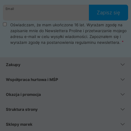
danych osobowych. Dlatego zakup notebooka albo laptopa w
Email
ProLine to czysta przyjemność i pełne bezpieczeństwo.
Zapisz się
Zaopatrzysz się u nas w akcesoria i części komputerowe
takie jak procesory, karty graficzne, płyty główne, pamięci,
Oświadczam, że mam ukończone 16 lat. Wyrażam zgodę na
dyski SSD, M.2 oraz HDD. Nasi pracownicy pomogą Ci wybrać
zapisanie mnie do Newslettera Proline i przetwarzanie mojego
najlepszy zasilacz komputerowy oraz obudowę do komputera.
adresu e-mail w celu wysyłki wiadomości. Zapoznałem się i
Poza komputerami mamy również najlepsze na rynku
wyrażam zgodę na postanowienia
regulaminu newslettera
.
Smartfony takich producentów jak Xiaomi, Apple, Samsung i
Huawei. Jeżeli chcesz, aby Twój komputer pracował cicho,
posiadamy szeroką gamę chłodzenia procesora, oraz ciche
wentylatory. Na koniec mając już to wszystko, możesz
Zakupy
wybrać idealny fotel gamingowy.
Współpraca hurtowa i MŚP
Okazja i promocja
Struktura strony
Sklepy marek