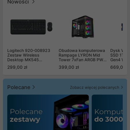
Nowości
Logitech 920-008923
Obudowa komputerowa
Dysk WD 
Zestaw Wireless
Rampage LYRON Mid
SSD 1TB 
Desktop MK545
Tower 7xFan ARGB PWM
Gen4 WD
Advanced
czarna
00CPE0
299,00 zł
399,00 zł
669,00 z
Polecane
Zobacz więcej polecanych