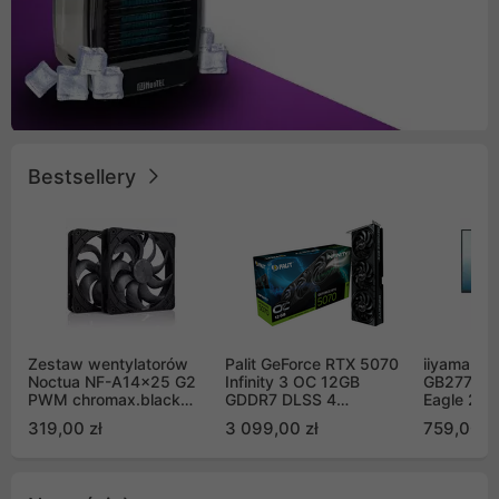
Bestsellery
Zestaw wentylatorów
Palit GeForce RTX 5070
iiyama G-
Noctua NF-A14x25 G2
Infinity 3 OC 12GB
GB2771QS
PWM chromax.black
GDDR7 DLSS 4
Eagle 27"
Sx2-PP Sterrox 140mm
(NE75070S19K9-
200Hz
319,00 zł
3 099,00 zł
759,00 zł
Push Pull (2szt)
GB2050S)