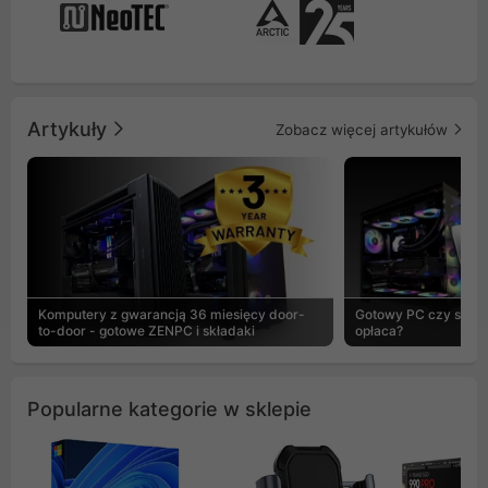
Artykuły
Zobacz więcej artykułów
Komputery z gwarancją 36 miesięcy door-
Gotowy PC czy skład
to-door - gotowe ZENPC i składaki
opłaca?
Popularne kategorie w sklepie