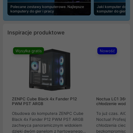
Polecane zestawy komputerowe. Najlepsze
Jaki komputer do 30
komputery do gier i pracy
komputer do gier | 
Inspiracje produktowe
Wysyłka gratis
Nowość
ZENPC Cube Black 4x Fander P12
Noctua LC1 360mm
PWM PST ARGB
chłodzenie wodne 
Obudowa do komputera ZENPC Cube
To już czas. AIO w
Black 4x Fander P12 PWM PST ARGB
Noctua! Profesjon
zachwyca panoramicznym widokiem
chłodzenia cieczą 
dzięki dwóm panelom z hartowanego
bezkompromisowe 