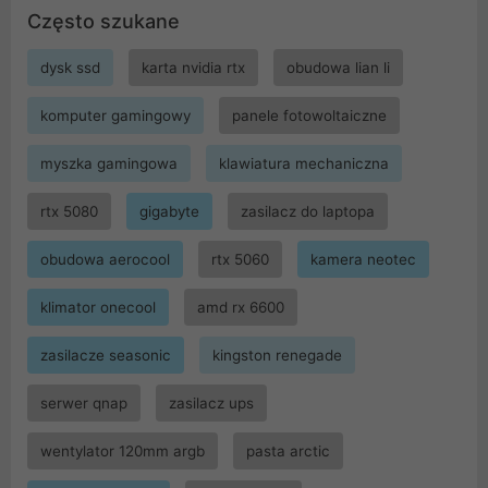
Często szukane
dysk ssd
karta nvidia rtx
obudowa lian li
komputer gamingowy
panele fotowoltaiczne
myszka gamingowa
klawiatura mechaniczna
rtx 5080
gigabyte
zasilacz do laptopa
obudowa aerocool
rtx 5060
kamera neotec
klimator onecool
amd rx 6600
zasilacze seasonic
kingston renegade
serwer qnap
zasilacz ups
wentylator 120mm argb
pasta arctic