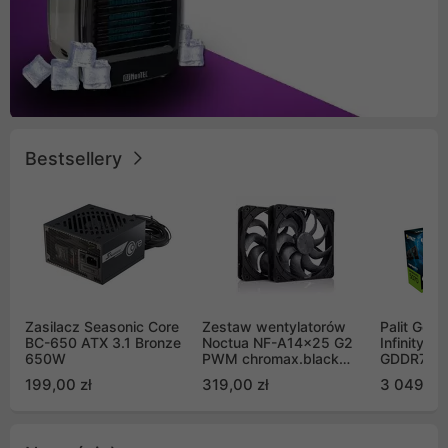
Bestsellery
Zasilacz Seasonic Core
Zestaw wentylatorów
Palit GeF
BC-650 ATX 3.1 Bronze
Noctua NF-A14x25 G2
Infinity 3
650W
PWM chromax.black
GDDR7 DL
Sx2-PP Sterrox 140mm
(NE75070
199,00 zł
319,00 zł
3 049,00
Push Pull (2szt)
GB2050S