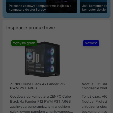
Polecane zestawy komputerowe. Najlepsze
Jaki komputer do 30
komputery do gier i pracy
komputer do gier | 
Inspiracje produktowe
Wysyłka gratis
Nowość
ZENPC Cube Black 4x Fander P12
Noctua LC1 360mm
PWM PST ARGB
chłodzenie wodne 
Obudowa do komputera ZENPC Cube
To już czas. AIO w
Black 4x Fander P12 PWM PST ARGB
Noctua! Profesjon
zachwyca panoramicznym widokiem
chłodzenia cieczą 
dzięki dwóm panelom z hartowanego
bezkompromisowe 