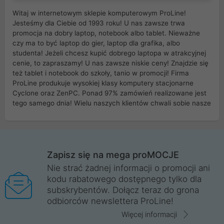
Witaj w internetowym sklepie komputerowym ProLine!
Jesteśmy dla Ciebie od 1993 roku! U nas zawsze trwa
promocja na dobry laptop, notebook albo tablet. Nieważne
czy ma to być laptop do gier, laptop dla grafika, albo
studenta! Jeżeli chcesz kupić dobrego laptopa w atrakcyjnej
cenie, to zapraszamy! U nas zawsze niskie ceny! Znajdzie się
też tablet i notebook do szkoły, tanio w promocji! Firma
ProLine produkuje wysokiej klasy komputery stacjonarne
Cyclone oraz ZenPC. Ponad 97% zamówień realizowane jest
tego samego dnia! Wielu naszych klientów chwali sobie nasze
myszki dla graczy i klawiatury mechaniczne. Posiadamy sieć
sklepów komputerowych na terenie kraju. W większości z
nich możesz odebrać zamówienie bez kosztów transportu.
Posiadamy sklep komputerowy w miastach takich jak
Wrocław, Poznań, Legnica, Katowice, Gliwice, Kalisz, Bytom,
Zapisz się na mega proMOCJE
Trzebnica, Opole. Szybka i profesjonalna obsługa!
Nie strać żadnej informacji o promocji ani
kodu rabatowego dostępnego tylko dla
ProLine to polska firma ze 100% polskim kapitałem. Działamy
subskrybentów. Dołącz teraz do grona
legalnie i płacimy podatki w naszym kraju! Posiadamy siedzibę
odbiorców newslettera ProLine!
główną w Mirkowie oraz salony na terenie kraju. Cała
komunikacja ze sklepem komputerowym ProLine jest
Więcej informacji
szyfrowana za pomocą technologii SSL. Nie sprzedajemy