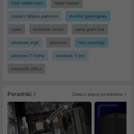
fotel noblechairs
liquid freezer
zasilacz 80plus platinum
monitor gamingowy
ryzen
komputer zenpc
karta graficzna
obudowa argb
procesor
nas+synology
windows 11 home
windows 11 pro
microsoft office
Poradniki
Zobacz więcej poradników