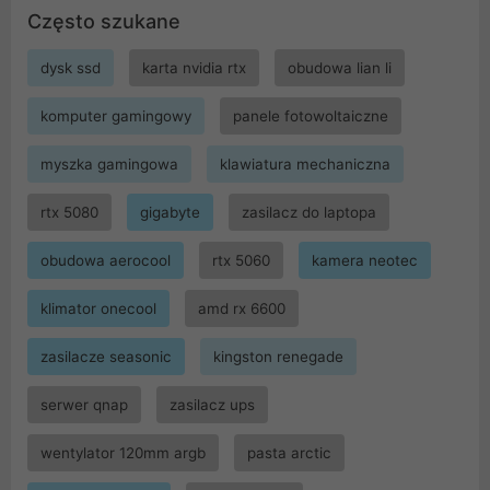
Często szukane
dysk ssd
karta nvidia rtx
obudowa lian li
komputer gamingowy
panele fotowoltaiczne
myszka gamingowa
klawiatura mechaniczna
rtx 5080
gigabyte
zasilacz do laptopa
obudowa aerocool
rtx 5060
kamera neotec
klimator onecool
amd rx 6600
zasilacze seasonic
kingston renegade
serwer qnap
zasilacz ups
wentylator 120mm argb
pasta arctic