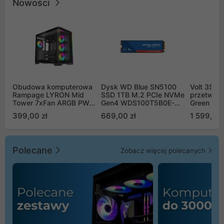
Nowości
Obudowa komputerowa
Dysk WD Blue SN5100
Volt 3SR
Rampage LYRON Mid
SSD 1TB M.2 PCIe NVMe
przetworn
Tower 7xFan ARGB PWM
Gen4 WDS100T5B0E-
Green Boo
czarna
00CPE0
Sinus Byp
399,00 zł
669,00 zł
1 599,00 
Polecane
Zobacz więcej polecanych