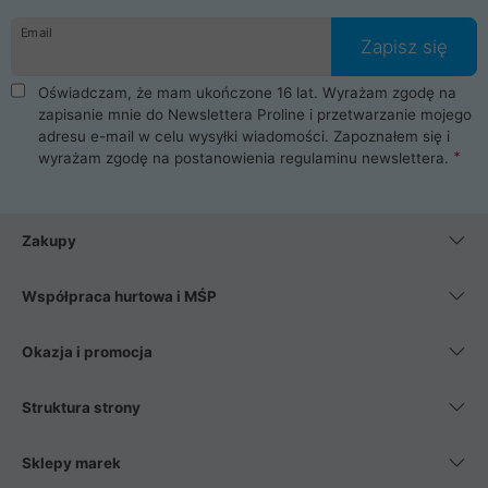
danych osobowych. Dlatego zakup notebooka albo laptopa w
Email
ProLine to czysta przyjemność i pełne bezpieczeństwo.
Zapisz się
Zaopatrzysz się u nas w akcesoria i części komputerowe
takie jak procesory, karty graficzne, płyty główne, pamięci,
Oświadczam, że mam ukończone 16 lat. Wyrażam zgodę na
dyski SSD, M.2 oraz HDD. Nasi pracownicy pomogą Ci wybrać
zapisanie mnie do Newslettera Proline i przetwarzanie mojego
najlepszy zasilacz komputerowy oraz obudowę do komputera.
adresu e-mail w celu wysyłki wiadomości. Zapoznałem się i
Poza komputerami mamy również najlepsze na rynku
wyrażam zgodę na postanowienia
regulaminu newslettera
.
Smartfony takich producentów jak Xiaomi, Apple, Samsung i
Huawei. Jeżeli chcesz, aby Twój komputer pracował cicho,
posiadamy szeroką gamę chłodzenia procesora, oraz ciche
wentylatory. Na koniec mając już to wszystko, możesz
Zakupy
wybrać idealny fotel gamingowy.
Współpraca hurtowa i MŚP
Okazja i promocja
Struktura strony
Sklepy marek