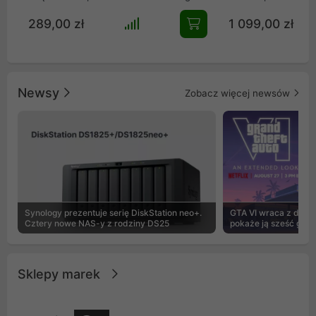
szkła. Zapewnia fenomenalny przepływ
all-in-one, stworzo
289,00 zł
1 099,00 zł
powietrza z 3 wentylatorami Reverse i
ekstremalnie wyda
panelami mesh. Wyposażona w port
roboczych i kompu
USB-C, mieści GPU do 410 mm i
gamingowych. Wyk
chłodzenie AIO 360 mm. Idealny wybór
imponujący radiato
dla entuzjastów szukających
oraz trzy flagowe 
Newsy
Zobacz więcej newsów
bezkompromisowego stylu i
generacji, urządze
wydajności.
niespotykaną kultu
efektywność odpro
Innowacyjny syste
dźwięków pompy spr
jeden z najcichsz
rynku, idealnie łą
absolutnym spokoj
Synology prezentuje serię DiskStation neo+.
GTA VI wraca z dużą 
Cztery nowe NAS-y z rodziny DS25
pokaże ją sześć godz
Sklepy marek