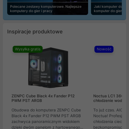
Polecane zestawy komputerowe. Najlepsze
Jaki komputer do 30
komputery do gier i pracy
komputer do gier | 
Inspiracje produktowe
Wysyłka gratis
Nowość
ZENPC Cube Black 4x Fander P12
Noctua LC1 360mm
PWM PST ARGB
chłodzenie wodne 
Obudowa do komputera ZENPC Cube
To już czas. AIO w
Black 4x Fander P12 PWM PST ARGB
Noctua! Profesjon
zachwyca panoramicznym widokiem
chłodzenia cieczą 
dzięki dwóm panelom z hartowanego
bezkompromisowe 