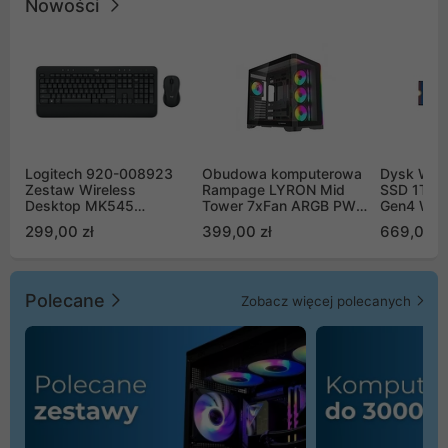
Nowości
Logitech 920-008923
Obudowa komputerowa
Dysk WD 
Zestaw Wireless
Rampage LYRON Mid
SSD 1TB 
Desktop MK545
Tower 7xFan ARGB PWM
Gen4 WD
Advanced
czarna
00CPE0
299,00 zł
399,00 zł
669,00 z
Polecane
Zobacz więcej polecanych