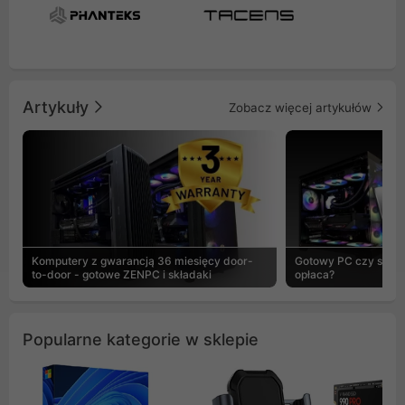
Artykuły
Zobacz więcej artykułów
Komputery z gwarancją 36 miesięcy door-
Gotowy PC czy skład
to-door - gotowe ZENPC i składaki
opłaca?
Popularne kategorie w sklepie