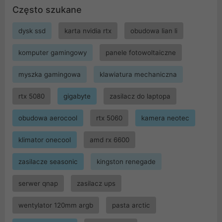
Często szukane
dysk ssd
karta nvidia rtx
obudowa lian li
komputer gamingowy
panele fotowoltaiczne
myszka gamingowa
klawiatura mechaniczna
rtx 5080
gigabyte
zasilacz do laptopa
obudowa aerocool
rtx 5060
kamera neotec
klimator onecool
amd rx 6600
zasilacze seasonic
kingston renegade
serwer qnap
zasilacz ups
wentylator 120mm argb
pasta arctic