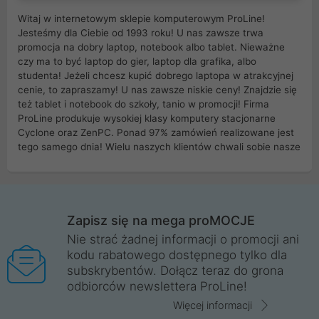
Witaj w internetowym sklepie komputerowym ProLine!
Jesteśmy dla Ciebie od 1993 roku! U nas zawsze trwa
promocja na dobry laptop, notebook albo tablet. Nieważne
czy ma to być laptop do gier, laptop dla grafika, albo
studenta! Jeżeli chcesz kupić dobrego laptopa w atrakcyjnej
cenie, to zapraszamy! U nas zawsze niskie ceny! Znajdzie się
też tablet i notebook do szkoły, tanio w promocji! Firma
ProLine produkuje wysokiej klasy komputery stacjonarne
Cyclone oraz ZenPC. Ponad 97% zamówień realizowane jest
tego samego dnia! Wielu naszych klientów chwali sobie nasze
myszki dla graczy i klawiatury mechaniczne. Posiadamy sieć
sklepów komputerowych na terenie kraju. W większości z
nich możesz odebrać zamówienie bez kosztów transportu.
Posiadamy sklep komputerowy w miastach takich jak
Wrocław, Poznań, Legnica, Katowice, Gliwice, Kalisz, Bytom,
Zapisz się na mega proMOCJE
Trzebnica, Opole. Szybka i profesjonalna obsługa!
Nie strać żadnej informacji o promocji ani
kodu rabatowego dostępnego tylko dla
ProLine to polska firma ze 100% polskim kapitałem. Działamy
subskrybentów. Dołącz teraz do grona
legalnie i płacimy podatki w naszym kraju! Posiadamy siedzibę
odbiorców newslettera ProLine!
główną w Mirkowie oraz salony na terenie kraju. Cała
komunikacja ze sklepem komputerowym ProLine jest
Więcej informacji
szyfrowana za pomocą technologii SSL. Nie sprzedajemy