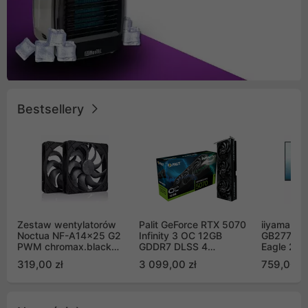
Bestsellery
Zestaw wentylatorów
Palit GeForce RTX 5070
iiyama G-
Noctua NF-A14x25 G2
Infinity 3 OC 12GB
GB2771QS
PWM chromax.black
GDDR7 DLSS 4
Eagle 27"
Sx2-PP Sterrox 140mm
(NE75070S19K9-
200Hz
319,00 zł
3 099,00 zł
759,00 zł
Push Pull (2szt)
GB2050S)