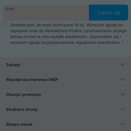
danych osobowych. Dlatego zakup notebooka albo laptopa w
Email
ProLine to czysta przyjemność i pełne bezpieczeństwo.
Zapisz się
Zaopatrzysz się u nas w akcesoria i części komputerowe
takie jak procesory, karty graficzne, płyty główne, pamięci,
Oświadczam, że mam ukończone 16 lat. Wyrażam zgodę na
dyski SSD, M.2 oraz HDD. Nasi pracownicy pomogą Ci wybrać
zapisanie mnie do Newslettera Proline i przetwarzanie mojego
najlepszy zasilacz komputerowy oraz obudowę do komputera.
adresu e-mail w celu wysyłki wiadomości. Zapoznałem się i
Poza komputerami mamy również najlepsze na rynku
wyrażam zgodę na postanowienia
regulaminu newslettera
.
Smartfony takich producentów jak Xiaomi, Apple, Samsung i
Huawei. Jeżeli chcesz, aby Twój komputer pracował cicho,
posiadamy szeroką gamę chłodzenia procesora, oraz ciche
wentylatory. Na koniec mając już to wszystko, możesz
Zakupy
wybrać idealny fotel gamingowy.
Współpraca hurtowa i MŚP
Okazja i promocja
Struktura strony
Sklepy marek