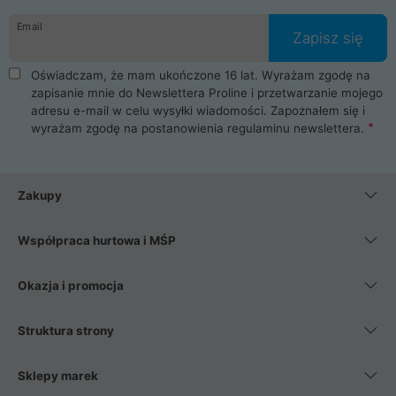
danych osobowych. Dlatego zakup notebooka albo laptopa w
Email
ProLine to czysta przyjemność i pełne bezpieczeństwo.
Zapisz się
Zaopatrzysz się u nas w akcesoria i części komputerowe
takie jak procesory, karty graficzne, płyty główne, pamięci,
Oświadczam, że mam ukończone 16 lat. Wyrażam zgodę na
dyski SSD, M.2 oraz HDD. Nasi pracownicy pomogą Ci wybrać
zapisanie mnie do Newslettera Proline i przetwarzanie mojego
najlepszy zasilacz komputerowy oraz obudowę do komputera.
adresu e-mail w celu wysyłki wiadomości. Zapoznałem się i
Poza komputerami mamy również najlepsze na rynku
wyrażam zgodę na postanowienia
regulaminu newslettera
.
Smartfony takich producentów jak Xiaomi, Apple, Samsung i
Huawei. Jeżeli chcesz, aby Twój komputer pracował cicho,
posiadamy szeroką gamę chłodzenia procesora, oraz ciche
wentylatory. Na koniec mając już to wszystko, możesz
Zakupy
wybrać idealny fotel gamingowy.
Współpraca hurtowa i MŚP
Okazja i promocja
Struktura strony
Sklepy marek