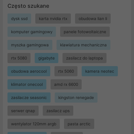
Często szukane
dysk ssd
karta nvidia rtx
obudowa lian li
komputer gamingowy
panele fotowoltaiczne
myszka gamingowa
klawiatura mechaniczna
rtx 5080
gigabyte
zasilacz do laptopa
obudowa aerocool
rtx 5060
kamera neotec
klimator onecool
amd rx 6600
zasilacze seasonic
kingston renegade
serwer qnap
zasilacz ups
wentylator 120mm argb
pasta arctic