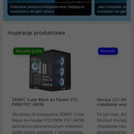
Polecane zestawy komputerowe. Najlepsze
Jaki komputer do 30
komputery do gier i pracy
komputer do gier | 
Inspiracje produktowe
Wysyłka gratis
Nowość
ZENPC Cube Black 4x Fander P12
Noctua LC1 360mm
PWM PST ARGB
chłodzenie wodne 
Obudowa do komputera ZENPC Cube
To już czas. AIO w
Black 4x Fander P12 PWM PST ARGB
Noctua! Profesjon
zachwyca panoramicznym widokiem
chłodzenia cieczą 
dzięki dwóm panelom z hartowanego
bezkompromisowe 