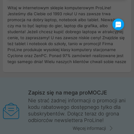
Witaj w internetowym sklepie komputerowym ProLine!
Jesteśmy dla Ciebie od 1993 roku! U nas zawsze trwa
promocja na dobry laptop, notebook albo tablet. Nieważne
czy ma to być laptop do gier, laptop dla grafika, albo
studenta! Jeżeli chcesz kupić dobrego laptopa w atrakcyjnej
cenie, to zapraszamy! U nas zawsze niskie ceny! Znajdzie się
też tablet i notebook do szkoły, tanio w promocji! Firma
ProLine produkuje wysokiej klasy komputery stacjonarne
Cyclone oraz ZenPC. Ponad 97% zamówień realizowane jest
tego samego dnia! Wielu naszych klientów chwali sobie nasze
myszki dla graczy i klawiatury mechaniczne. Posiadamy sieć
sklepów komputerowych na terenie kraju. W większości z
nich możesz odebrać zamówienie bez kosztów transportu.
Posiadamy sklep komputerowy w miastach takich jak
Wrocław, Poznań, Legnica, Katowice, Gliwice, Kalisz, Bytom,
Zapisz się na mega proMOCJE
Trzebnica, Opole. Szybka i profesjonalna obsługa!
Nie strać żadnej informacji o promocji ani
kodu rabatowego dostępnego tylko dla
ProLine to polska firma ze 100% polskim kapitałem. Działamy
subskrybentów. Dołącz teraz do grona
legalnie i płacimy podatki w naszym kraju! Posiadamy siedzibę
odbiorców newslettera ProLine!
główną w Mirkowie oraz salony na terenie kraju. Cała
komunikacja ze sklepem komputerowym ProLine jest
Więcej informacji
szyfrowana za pomocą technologii SSL. Nie sprzedajemy