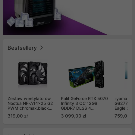
Bestsellery
Zestaw wentylatorów
Palit GeForce RTX 5070
iiyama G-
Noctua NF-A14x25 G2
Infinity 3 OC 12GB
GB2771QS
PWM chromax.black
GDDR7 DLSS 4
Eagle 27"
Sx2-PP Sterrox 140mm
(NE75070S19K9-
200Hz
319,00 zł
3 099,00 zł
759,00 zł
Push Pull (2szt)
GB2050S)