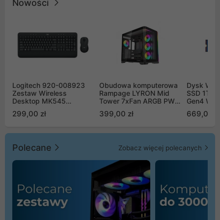
Nowości
Logitech 920-008923
Obudowa komputerowa
Dysk WD 
Zestaw Wireless
Rampage LYRON Mid
SSD 1TB 
Desktop MK545
Tower 7xFan ARGB PWM
Gen4 WD
Advanced
czarna
00CPE0
299,00 zł
399,00 zł
669,00 z
Polecane
Zobacz więcej polecanych