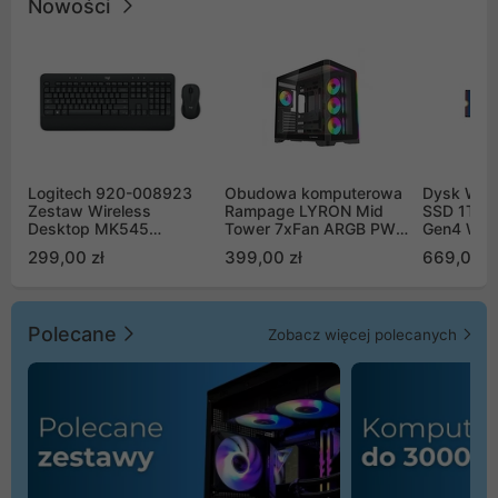
Nowości
Logitech 920-008923
Obudowa komputerowa
Dysk WD 
Zestaw Wireless
Rampage LYRON Mid
SSD 1TB 
Desktop MK545
Tower 7xFan ARGB PWM
Gen4 WD
Advanced
czarna
00CPE0
299,00 zł
399,00 zł
669,00 z
Polecane
Zobacz więcej polecanych