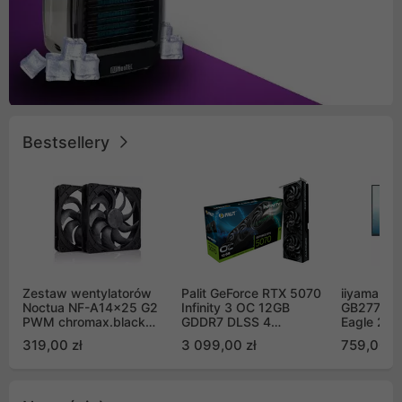
Bestsellery
Zestaw wentylatorów
Palit GeForce RTX 5070
iiyama G-
Noctua NF-A14x25 G2
Infinity 3 OC 12GB
GB2771QS
PWM chromax.black
GDDR7 DLSS 4
Eagle 27"
Sx2-PP Sterrox 140mm
(NE75070S19K9-
200Hz
319,00 zł
3 099,00 zł
759,00 zł
Push Pull (2szt)
GB2050S)