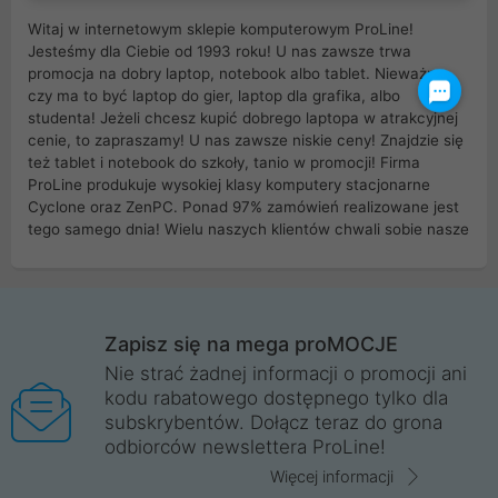
Witaj w internetowym sklepie komputerowym ProLine!
Jesteśmy dla Ciebie od 1993 roku! U nas zawsze trwa
promocja na dobry laptop, notebook albo tablet. Nieważne
czy ma to być laptop do gier, laptop dla grafika, albo
studenta! Jeżeli chcesz kupić dobrego laptopa w atrakcyjnej
cenie, to zapraszamy! U nas zawsze niskie ceny! Znajdzie się
też tablet i notebook do szkoły, tanio w promocji! Firma
ProLine produkuje wysokiej klasy komputery stacjonarne
Cyclone oraz ZenPC. Ponad 97% zamówień realizowane jest
tego samego dnia! Wielu naszych klientów chwali sobie nasze
myszki dla graczy i klawiatury mechaniczne. Posiadamy sieć
sklepów komputerowych na terenie kraju. W większości z
nich możesz odebrać zamówienie bez kosztów transportu.
Posiadamy sklep komputerowy w miastach takich jak
Wrocław, Poznań, Legnica, Katowice, Gliwice, Kalisz, Bytom,
Zapisz się na mega proMOCJE
Trzebnica, Opole. Szybka i profesjonalna obsługa!
Nie strać żadnej informacji o promocji ani
kodu rabatowego dostępnego tylko dla
ProLine to polska firma ze 100% polskim kapitałem. Działamy
subskrybentów. Dołącz teraz do grona
legalnie i płacimy podatki w naszym kraju! Posiadamy siedzibę
odbiorców newslettera ProLine!
główną w Mirkowie oraz salony na terenie kraju. Cała
komunikacja ze sklepem komputerowym ProLine jest
Więcej informacji
szyfrowana za pomocą technologii SSL. Nie sprzedajemy