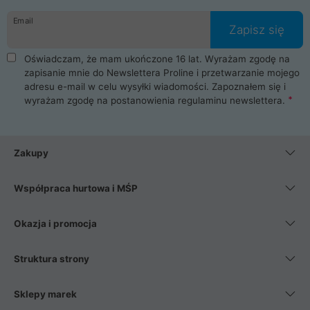
danych osobowych. Dlatego zakup notebooka albo laptopa w
Email
ProLine to czysta przyjemność i pełne bezpieczeństwo.
Zapisz się
Zaopatrzysz się u nas w akcesoria i części komputerowe
takie jak procesory, karty graficzne, płyty główne, pamięci,
Oświadczam, że mam ukończone 16 lat. Wyrażam zgodę na
dyski SSD, M.2 oraz HDD. Nasi pracownicy pomogą Ci wybrać
zapisanie mnie do Newslettera Proline i przetwarzanie mojego
najlepszy zasilacz komputerowy oraz obudowę do komputera.
adresu e-mail w celu wysyłki wiadomości. Zapoznałem się i
Poza komputerami mamy również najlepsze na rynku
wyrażam zgodę na postanowienia
regulaminu newslettera
.
Smartfony takich producentów jak Xiaomi, Apple, Samsung i
Huawei. Jeżeli chcesz, aby Twój komputer pracował cicho,
posiadamy szeroką gamę chłodzenia procesora, oraz ciche
wentylatory. Na koniec mając już to wszystko, możesz
Zakupy
wybrać idealny fotel gamingowy.
Współpraca hurtowa i MŚP
Okazja i promocja
Struktura strony
Sklepy marek