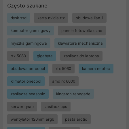
Często szukane
dysk ssd
karta nvidia rtx
obudowa lian li
komputer gamingowy
panele fotowoltaiczne
myszka gamingowa
klawiatura mechaniczna
rtx 5080
gigabyte
zasilacz do laptopa
obudowa aerocool
rtx 5060
kamera neotec
klimator onecool
amd rx 6600
zasilacze seasonic
kingston renegade
serwer qnap
zasilacz ups
wentylator 120mm argb
pasta arctic