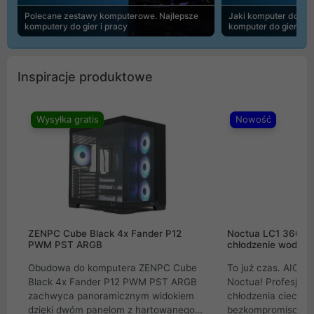
Polecane zestawy komputerowe. Najlepsze
Jaki komputer do 30
komputery do gier i pracy
komputer do gier | 
Inspiracje produktowe
Wysyłka gratis
Nowość
ZENPC Cube Black 4x Fander P12
Noctua LC1 360mm
PWM PST ARGB
chłodzenie wodne 
Obudowa do komputera ZENPC Cube
To już czas. AIO w
Black 4x Fander P12 PWM PST ARGB
Noctua! Profesjon
zachwyca panoramicznym widokiem
chłodzenia cieczą 
dzięki dwóm panelom z hartowanego
bezkompromisowe 