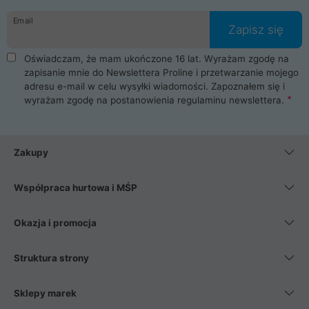
danych osobowych. Dlatego zakup notebooka albo laptopa w
Email
ProLine to czysta przyjemność i pełne bezpieczeństwo.
Zapisz się
Zaopatrzysz się u nas w akcesoria i części komputerowe
takie jak procesory, karty graficzne, płyty główne, pamięci,
Oświadczam, że mam ukończone 16 lat. Wyrażam zgodę na
dyski SSD, M.2 oraz HDD. Nasi pracownicy pomogą Ci wybrać
zapisanie mnie do Newslettera Proline i przetwarzanie mojego
najlepszy zasilacz komputerowy oraz obudowę do komputera.
adresu e-mail w celu wysyłki wiadomości. Zapoznałem się i
Poza komputerami mamy również najlepsze na rynku
wyrażam zgodę na postanowienia
regulaminu newslettera
.
Smartfony takich producentów jak Xiaomi, Apple, Samsung i
Huawei. Jeżeli chcesz, aby Twój komputer pracował cicho,
posiadamy szeroką gamę chłodzenia procesora, oraz ciche
wentylatory. Na koniec mając już to wszystko, możesz
Zakupy
wybrać idealny fotel gamingowy.
Współpraca hurtowa i MŚP
Okazja i promocja
Struktura strony
Sklepy marek