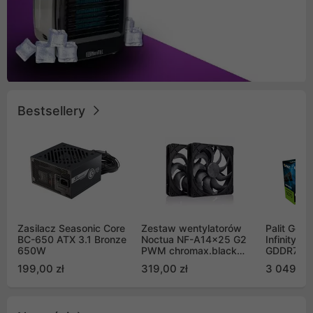
Bestsellery
Zasilacz Seasonic Core
Zestaw wentylatorów
Palit GeF
BC-650 ATX 3.1 Bronze
Noctua NF-A14x25 G2
Infinity 3
650W
PWM chromax.black
GDDR7 DL
Sx2-PP Sterrox 140mm
(NE75070
199,00 zł
319,00 zł
3 049,00
Push Pull (2szt)
GB2050S