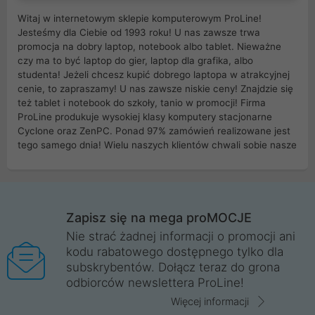
Witaj w internetowym sklepie komputerowym ProLine!
Jesteśmy dla Ciebie od 1993 roku! U nas zawsze trwa
promocja na dobry laptop, notebook albo tablet. Nieważne
czy ma to być laptop do gier, laptop dla grafika, albo
studenta! Jeżeli chcesz kupić dobrego laptopa w atrakcyjnej
cenie, to zapraszamy! U nas zawsze niskie ceny! Znajdzie się
też tablet i notebook do szkoły, tanio w promocji! Firma
ProLine produkuje wysokiej klasy komputery stacjonarne
Cyclone oraz ZenPC. Ponad 97% zamówień realizowane jest
tego samego dnia! Wielu naszych klientów chwali sobie nasze
myszki dla graczy i klawiatury mechaniczne. Posiadamy sieć
sklepów komputerowych na terenie kraju. W większości z
nich możesz odebrać zamówienie bez kosztów transportu.
Posiadamy sklep komputerowy w miastach takich jak
Wrocław, Poznań, Legnica, Katowice, Gliwice, Kalisz, Bytom,
Zapisz się na mega proMOCJE
Trzebnica, Opole. Szybka i profesjonalna obsługa!
Nie strać żadnej informacji o promocji ani
kodu rabatowego dostępnego tylko dla
ProLine to polska firma ze 100% polskim kapitałem. Działamy
subskrybentów. Dołącz teraz do grona
legalnie i płacimy podatki w naszym kraju! Posiadamy siedzibę
odbiorców newslettera ProLine!
główną w Mirkowie oraz salony na terenie kraju. Cała
komunikacja ze sklepem komputerowym ProLine jest
Więcej informacji
szyfrowana za pomocą technologii SSL. Nie sprzedajemy