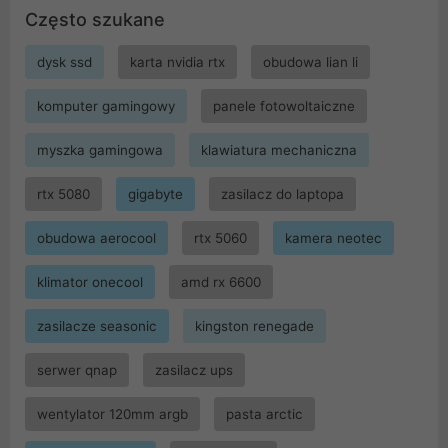
Często szukane
dysk ssd
karta nvidia rtx
obudowa lian li
komputer gamingowy
panele fotowoltaiczne
myszka gamingowa
klawiatura mechaniczna
rtx 5080
gigabyte
zasilacz do laptopa
obudowa aerocool
rtx 5060
kamera neotec
klimator onecool
amd rx 6600
zasilacze seasonic
kingston renegade
serwer qnap
zasilacz ups
wentylator 120mm argb
pasta arctic