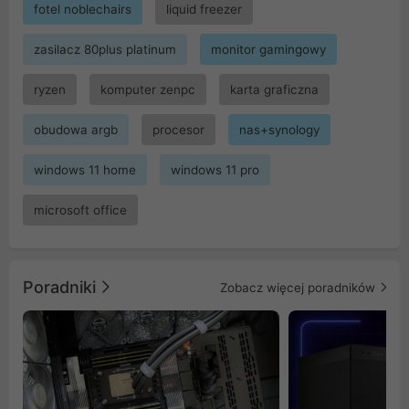
fotel noblechairs
liquid freezer
zasilacz 80plus platinum
monitor gamingowy
ryzen
komputer zenpc
karta graficzna
obudowa argb
procesor
nas+synology
windows 11 home
windows 11 pro
microsoft office
Poradniki
Zobacz więcej poradników