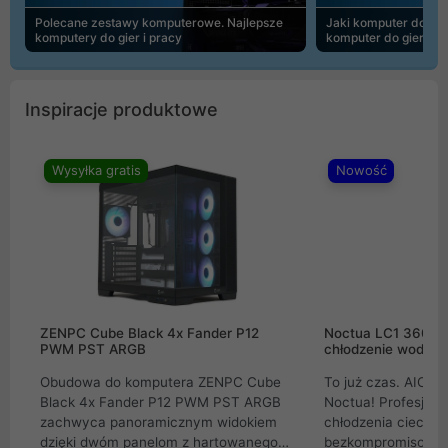
Polecane zestawy komputerowe. Najlepsze
Jaki komputer do 30
komputery do gier i pracy
komputer do gier | 
Inspiracje produktowe
Wysyłka gratis
Nowość
ZENPC Cube Black 4x Fander P12
Noctua LC1 360mm
PWM PST ARGB
chłodzenie wodne 
Obudowa do komputera ZENPC Cube
To już czas. AIO w
Black 4x Fander P12 PWM PST ARGB
Noctua! Profesjon
zachwyca panoramicznym widokiem
chłodzenia cieczą 
dzięki dwóm panelom z hartowanego
bezkompromisowe 