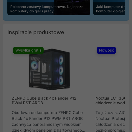
Polecane zestawy komputerowe. Najlepsze
Jaki komputer do 30
komputery do gier i pracy
komputer do gier | 
Inspiracje produktowe
Wysyłka gratis
Nowość
ZENPC Cube Black 4x Fander P12
Noctua LC1 360mm
PWM PST ARGB
chłodzenie wodne 
Obudowa do komputera ZENPC Cube
To już czas. AIO w
Black 4x Fander P12 PWM PST ARGB
Noctua! Profesjon
zachwyca panoramicznym widokiem
chłodzenia cieczą 
dzięki dwóm panelom z hartowanego
bezkompromisowe 