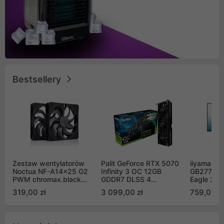
Bestsellery
Zestaw wentylatorów
Palit GeForce RTX 5070
iiyama G-
Noctua NF-A14x25 G2
Infinity 3 OC 12GB
GB2771QS
PWM chromax.black
GDDR7 DLSS 4
Eagle 27"
Sx2-PP Sterrox 140mm
(NE75070S19K9-
200Hz
319,00 zł
3 099,00 zł
759,00 zł
Push Pull (2szt)
GB2050S)