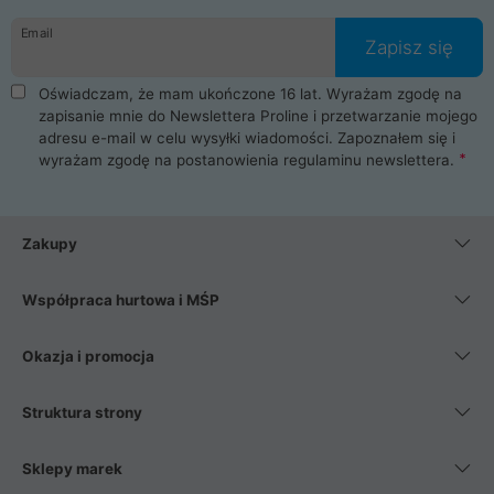
danych osobowych. Dlatego zakup notebooka albo laptopa w
Email
ProLine to czysta przyjemność i pełne bezpieczeństwo.
Zapisz się
Zaopatrzysz się u nas w akcesoria i części komputerowe
takie jak procesory, karty graficzne, płyty główne, pamięci,
Oświadczam, że mam ukończone 16 lat. Wyrażam zgodę na
dyski SSD, M.2 oraz HDD. Nasi pracownicy pomogą Ci wybrać
zapisanie mnie do Newslettera Proline i przetwarzanie mojego
najlepszy zasilacz komputerowy oraz obudowę do komputera.
adresu e-mail w celu wysyłki wiadomości. Zapoznałem się i
Poza komputerami mamy również najlepsze na rynku
wyrażam zgodę na postanowienia
regulaminu newslettera
.
Smartfony takich producentów jak Xiaomi, Apple, Samsung i
Huawei. Jeżeli chcesz, aby Twój komputer pracował cicho,
posiadamy szeroką gamę chłodzenia procesora, oraz ciche
wentylatory. Na koniec mając już to wszystko, możesz
Zakupy
wybrać idealny fotel gamingowy.
Współpraca hurtowa i MŚP
Okazja i promocja
Struktura strony
Sklepy marek