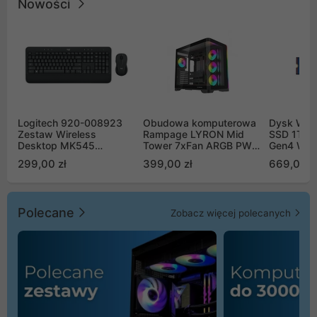
Nowości
Logitech 920-008923
Obudowa komputerowa
Dysk WD 
Zestaw Wireless
Rampage LYRON Mid
SSD 1TB 
Desktop MK545
Tower 7xFan ARGB PWM
Gen4 WD
Advanced
czarna
00CPE0
299,00 zł
399,00 zł
669,00 z
Polecane
Zobacz więcej polecanych