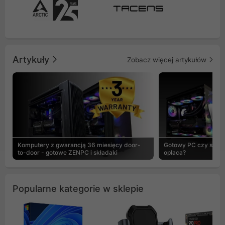
Artykuły
Zobacz więcej artykułów
Komputery z gwarancją 36 miesięcy door-
Gotowy PC czy skład
to-door - gotowe ZENPC i składaki
opłaca?
Popularne kategorie w sklepie