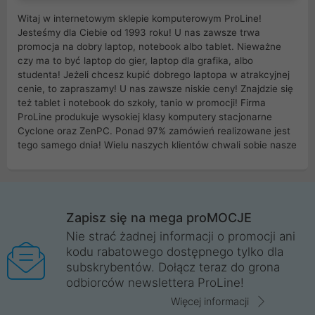
Witaj w internetowym sklepie komputerowym ProLine!
Jesteśmy dla Ciebie od 1993 roku! U nas zawsze trwa
promocja na dobry laptop, notebook albo tablet. Nieważne
czy ma to być laptop do gier, laptop dla grafika, albo
studenta! Jeżeli chcesz kupić dobrego laptopa w atrakcyjnej
cenie, to zapraszamy! U nas zawsze niskie ceny! Znajdzie się
też tablet i notebook do szkoły, tanio w promocji! Firma
ProLine produkuje wysokiej klasy komputery stacjonarne
Cyclone oraz ZenPC. Ponad 97% zamówień realizowane jest
tego samego dnia! Wielu naszych klientów chwali sobie nasze
myszki dla graczy i klawiatury mechaniczne. Posiadamy sieć
sklepów komputerowych na terenie kraju. W większości z
nich możesz odebrać zamówienie bez kosztów transportu.
Posiadamy sklep komputerowy w miastach takich jak
Wrocław, Poznań, Legnica, Katowice, Gliwice, Kalisz, Bytom,
Zapisz się na mega proMOCJE
Trzebnica, Opole. Szybka i profesjonalna obsługa!
Nie strać żadnej informacji o promocji ani
kodu rabatowego dostępnego tylko dla
ProLine to polska firma ze 100% polskim kapitałem. Działamy
subskrybentów. Dołącz teraz do grona
legalnie i płacimy podatki w naszym kraju! Posiadamy siedzibę
odbiorców newslettera ProLine!
główną w Mirkowie oraz salony na terenie kraju. Cała
komunikacja ze sklepem komputerowym ProLine jest
Więcej informacji
szyfrowana za pomocą technologii SSL. Nie sprzedajemy