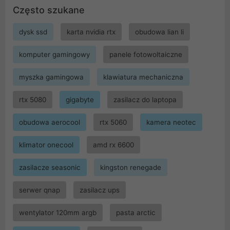
Często szukane
dysk ssd
karta nvidia rtx
obudowa lian li
komputer gamingowy
panele fotowoltaiczne
myszka gamingowa
klawiatura mechaniczna
rtx 5080
gigabyte
zasilacz do laptopa
obudowa aerocool
rtx 5060
kamera neotec
klimator onecool
amd rx 6600
zasilacze seasonic
kingston renegade
serwer qnap
zasilacz ups
wentylator 120mm argb
pasta arctic