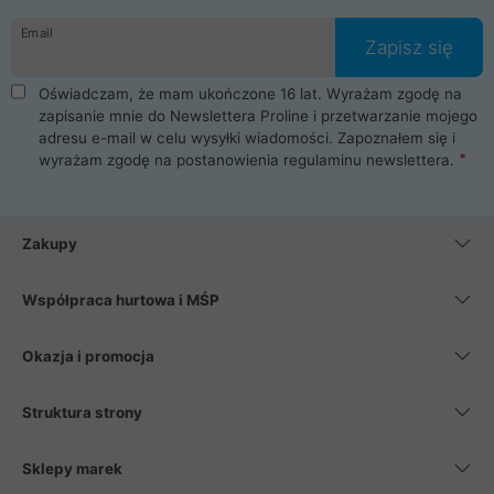
danych osobowych. Dlatego zakup notebooka albo laptopa w
Email
ProLine to czysta przyjemność i pełne bezpieczeństwo.
Zapisz się
Zaopatrzysz się u nas w akcesoria i części komputerowe
takie jak procesory, karty graficzne, płyty główne, pamięci,
Oświadczam, że mam ukończone 16 lat. Wyrażam zgodę na
dyski SSD, M.2 oraz HDD. Nasi pracownicy pomogą Ci wybrać
zapisanie mnie do Newslettera Proline i przetwarzanie mojego
najlepszy zasilacz komputerowy oraz obudowę do komputera.
adresu e-mail w celu wysyłki wiadomości. Zapoznałem się i
Poza komputerami mamy również najlepsze na rynku
wyrażam zgodę na postanowienia
regulaminu newslettera
.
Smartfony takich producentów jak Xiaomi, Apple, Samsung i
Huawei. Jeżeli chcesz, aby Twój komputer pracował cicho,
posiadamy szeroką gamę chłodzenia procesora, oraz ciche
wentylatory. Na koniec mając już to wszystko, możesz
Zakupy
wybrać idealny fotel gamingowy.
Współpraca hurtowa i MŚP
Okazja i promocja
Struktura strony
Sklepy marek