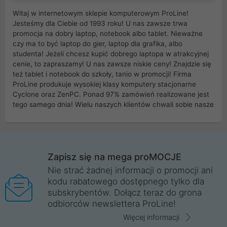
Witaj w internetowym sklepie komputerowym ProLine!
Jesteśmy dla Ciebie od 1993 roku! U nas zawsze trwa
promocja na dobry laptop, notebook albo tablet. Nieważne
czy ma to być laptop do gier, laptop dla grafika, albo
studenta! Jeżeli chcesz kupić dobrego laptopa w atrakcyjnej
cenie, to zapraszamy! U nas zawsze niskie ceny! Znajdzie się
też tablet i notebook do szkoły, tanio w promocji! Firma
ProLine produkuje wysokiej klasy komputery stacjonarne
Cyclone oraz ZenPC. Ponad 97% zamówień realizowane jest
tego samego dnia! Wielu naszych klientów chwali sobie nasze
myszki dla graczy i klawiatury mechaniczne. Posiadamy sieć
sklepów komputerowych na terenie kraju. W większości z
nich możesz odebrać zamówienie bez kosztów transportu.
Posiadamy sklep komputerowy w miastach takich jak
Wrocław, Poznań, Legnica, Katowice, Gliwice, Kalisz, Bytom,
Zapisz się na mega proMOCJE
Trzebnica, Opole. Szybka i profesjonalna obsługa!
Nie strać żadnej informacji o promocji ani
kodu rabatowego dostępnego tylko dla
ProLine to polska firma ze 100% polskim kapitałem. Działamy
subskrybentów. Dołącz teraz do grona
legalnie i płacimy podatki w naszym kraju! Posiadamy siedzibę
odbiorców newslettera ProLine!
główną w Mirkowie oraz salony na terenie kraju. Cała
komunikacja ze sklepem komputerowym ProLine jest
Więcej informacji
szyfrowana za pomocą technologii SSL. Nie sprzedajemy