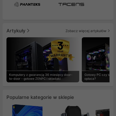
Artykuły
Zobacz więcej artykułów
Komputery z gwarancją 36 miesięcy door-
Gotowy PC czy skład
to-door - gotowe ZENPC i składaki
opłaca?
Popularne kategorie w sklepie