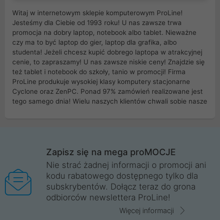
Witaj w internetowym sklepie komputerowym ProLine!
Jesteśmy dla Ciebie od 1993 roku! U nas zawsze trwa
promocja na dobry laptop, notebook albo tablet. Nieważne
czy ma to być laptop do gier, laptop dla grafika, albo
studenta! Jeżeli chcesz kupić dobrego laptopa w atrakcyjnej
cenie, to zapraszamy! U nas zawsze niskie ceny! Znajdzie się
też tablet i notebook do szkoły, tanio w promocji! Firma
ProLine produkuje wysokiej klasy komputery stacjonarne
Cyclone oraz ZenPC. Ponad 97% zamówień realizowane jest
tego samego dnia! Wielu naszych klientów chwali sobie nasze
myszki dla graczy i klawiatury mechaniczne. Posiadamy sieć
sklepów komputerowych na terenie kraju. W większości z
nich możesz odebrać zamówienie bez kosztów transportu.
Posiadamy sklep komputerowy w miastach takich jak
Wrocław, Poznań, Legnica, Katowice, Gliwice, Kalisz, Bytom,
Zapisz się na mega proMOCJE
Trzebnica, Opole. Szybka i profesjonalna obsługa!
Nie strać żadnej informacji o promocji ani
kodu rabatowego dostępnego tylko dla
ProLine to polska firma ze 100% polskim kapitałem. Działamy
subskrybentów. Dołącz teraz do grona
legalnie i płacimy podatki w naszym kraju! Posiadamy siedzibę
odbiorców newslettera ProLine!
główną w Mirkowie oraz salony na terenie kraju. Cała
komunikacja ze sklepem komputerowym ProLine jest
Więcej informacji
szyfrowana za pomocą technologii SSL. Nie sprzedajemy