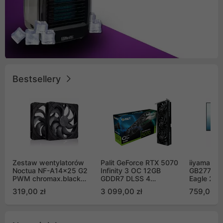
Bestsellery
Zestaw wentylatorów
Palit GeForce RTX 5070
iiyama G-
Noctua NF-A14x25 G2
Infinity 3 OC 12GB
GB2771QS
PWM chromax.black
GDDR7 DLSS 4
Eagle 27"
Sx2-PP Sterrox 140mm
(NE75070S19K9-
200Hz
319,00 zł
3 099,00 zł
759,00 zł
Push Pull (2szt)
GB2050S)