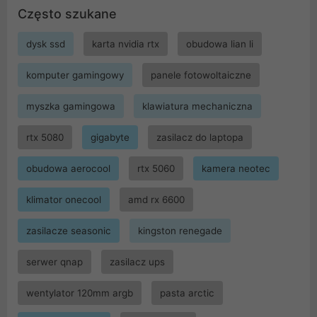
Często szukane
dysk ssd
karta nvidia rtx
obudowa lian li
komputer gamingowy
panele fotowoltaiczne
myszka gamingowa
klawiatura mechaniczna
rtx 5080
gigabyte
zasilacz do laptopa
obudowa aerocool
rtx 5060
kamera neotec
klimator onecool
amd rx 6600
zasilacze seasonic
kingston renegade
serwer qnap
zasilacz ups
wentylator 120mm argb
pasta arctic