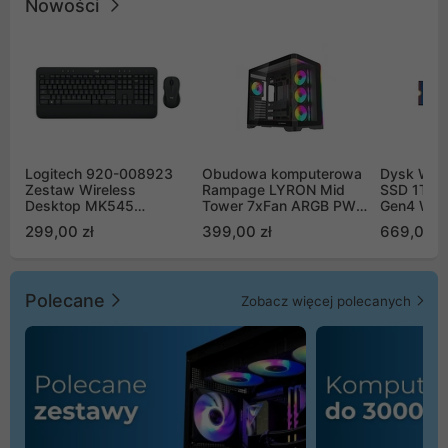
Nowości
Logitech 920-008923
Obudowa komputerowa
Dysk WD 
Zestaw Wireless
Rampage LYRON Mid
SSD 1TB 
Desktop MK545
Tower 7xFan ARGB PWM
Gen4 WD
Advanced
czarna
00CPE0
299,00 zł
399,00 zł
669,00 z
Polecane
Zobacz więcej polecanych