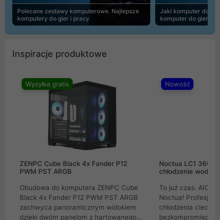
Polecane zestawy komputerowe. Najlepsze
Jaki komputer do 30
komputery do gier i pracy
komputer do gier | 
Inspiracje produktowe
Wysyłka gratis
Nowość
ZENPC Cube Black 4x Fander P12
Noctua LC1 360mm
PWM PST ARGB
chłodzenie wodne 
Obudowa do komputera ZENPC Cube
To już czas. AIO w
Black 4x Fander P12 PWM PST ARGB
Noctua! Profesjon
zachwyca panoramicznym widokiem
chłodzenia cieczą 
dzięki dwóm panelom z hartowanego
bezkompromisowe 