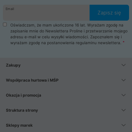
danych osobowych. Dlatego zakup notebooka albo laptopa w
Email
ProLine to czysta przyjemność i pełne bezpieczeństwo.
Zapisz się
Zaopatrzysz się u nas w akcesoria i części komputerowe
takie jak procesory, karty graficzne, płyty główne, pamięci,
Oświadczam, że mam ukończone 16 lat. Wyrażam zgodę na
dyski SSD, M.2 oraz HDD. Nasi pracownicy pomogą Ci wybrać
zapisanie mnie do Newslettera Proline i przetwarzanie mojego
najlepszy zasilacz komputerowy oraz obudowę do komputera.
adresu e-mail w celu wysyłki wiadomości. Zapoznałem się i
Poza komputerami mamy również najlepsze na rynku
wyrażam zgodę na postanowienia
regulaminu newslettera
.
Smartfony takich producentów jak Xiaomi, Apple, Samsung i
Huawei. Jeżeli chcesz, aby Twój komputer pracował cicho,
posiadamy szeroką gamę chłodzenia procesora, oraz ciche
wentylatory. Na koniec mając już to wszystko, możesz
Zakupy
wybrać idealny fotel gamingowy.
Współpraca hurtowa i MŚP
Okazja i promocja
Struktura strony
Sklepy marek