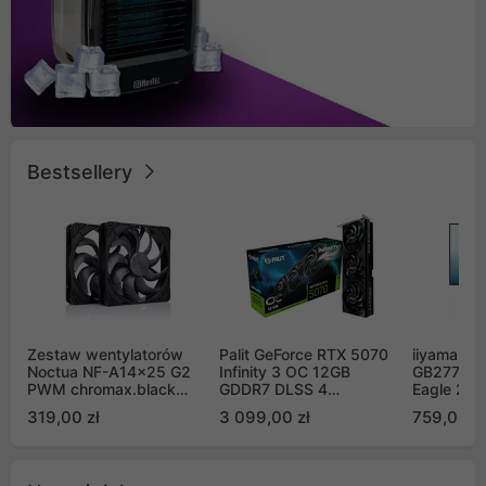
Bestsellery
Zestaw wentylatorów
Palit GeForce RTX 5070
iiyama G-
Noctua NF-A14x25 G2
Infinity 3 OC 12GB
GB2771QS
PWM chromax.black
GDDR7 DLSS 4
Eagle 27"
Sx2-PP Sterrox 140mm
(NE75070S19K9-
200Hz
319,00 zł
3 099,00 zł
759,00 zł
Push Pull (2szt)
GB2050S)