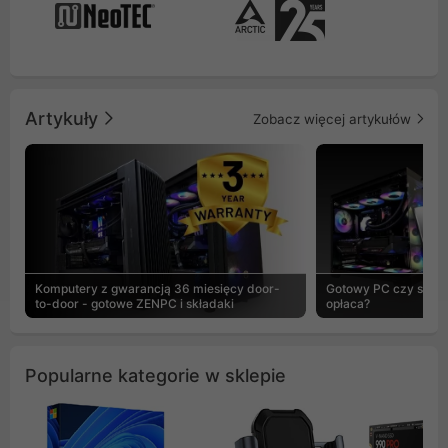
Artykuły
Zobacz więcej artykułów
Komputery z gwarancją 36 miesięcy door-
Gotowy PC czy skład
to-door - gotowe ZENPC i składaki
opłaca?
Popularne kategorie w sklepie