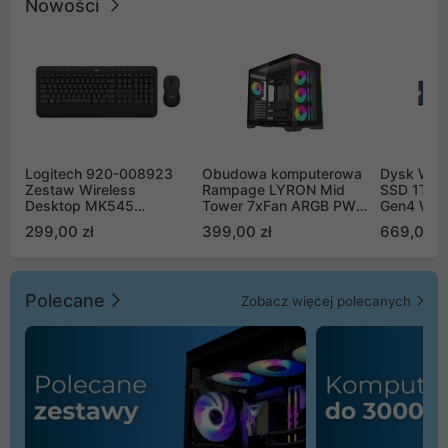
Nowości
Logitech 920-008923
Obudowa komputerowa
Dysk WD 
Zestaw Wireless
Rampage LYRON Mid
SSD 1TB 
Desktop MK545
Tower 7xFan ARGB PWM
Gen4 WD
Advanced
czarna
00CPE0
299,00 zł
399,00 zł
669,00 z
Polecane
Zobacz więcej polecanych