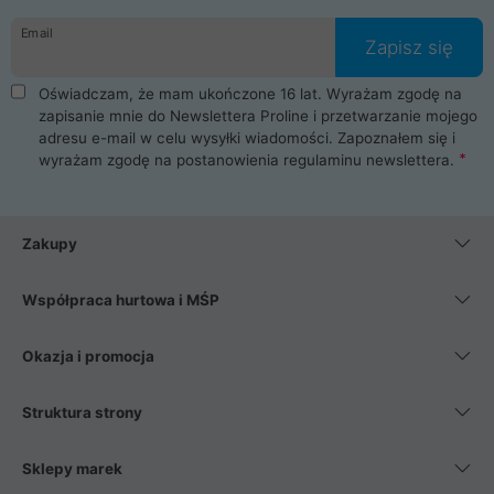
danych osobowych. Dlatego zakup notebooka albo laptopa w
Email
ProLine to czysta przyjemność i pełne bezpieczeństwo.
Zapisz się
Zaopatrzysz się u nas w akcesoria i części komputerowe
takie jak procesory, karty graficzne, płyty główne, pamięci,
Oświadczam, że mam ukończone 16 lat. Wyrażam zgodę na
dyski SSD, M.2 oraz HDD. Nasi pracownicy pomogą Ci wybrać
zapisanie mnie do Newslettera Proline i przetwarzanie mojego
najlepszy zasilacz komputerowy oraz obudowę do komputera.
adresu e-mail w celu wysyłki wiadomości. Zapoznałem się i
Poza komputerami mamy również najlepsze na rynku
wyrażam zgodę na postanowienia
regulaminu newslettera
.
Smartfony takich producentów jak Xiaomi, Apple, Samsung i
Huawei. Jeżeli chcesz, aby Twój komputer pracował cicho,
posiadamy szeroką gamę chłodzenia procesora, oraz ciche
wentylatory. Na koniec mając już to wszystko, możesz
Zakupy
wybrać idealny fotel gamingowy.
Współpraca hurtowa i MŚP
Okazja i promocja
Struktura strony
Sklepy marek