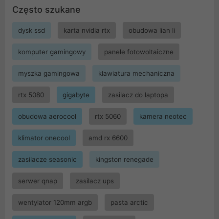
Często szukane
dysk ssd
karta nvidia rtx
obudowa lian li
komputer gamingowy
panele fotowoltaiczne
myszka gamingowa
klawiatura mechaniczna
rtx 5080
gigabyte
zasilacz do laptopa
obudowa aerocool
rtx 5060
kamera neotec
klimator onecool
amd rx 6600
zasilacze seasonic
kingston renegade
serwer qnap
zasilacz ups
wentylator 120mm argb
pasta arctic