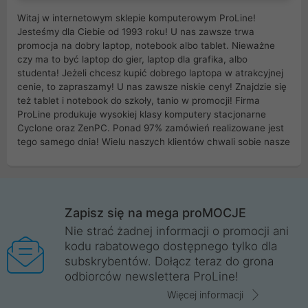
Witaj w internetowym sklepie komputerowym ProLine!
Jesteśmy dla Ciebie od 1993 roku! U nas zawsze trwa
promocja na dobry laptop, notebook albo tablet. Nieważne
czy ma to być laptop do gier, laptop dla grafika, albo
studenta! Jeżeli chcesz kupić dobrego laptopa w atrakcyjnej
cenie, to zapraszamy! U nas zawsze niskie ceny! Znajdzie się
też tablet i notebook do szkoły, tanio w promocji! Firma
ProLine produkuje wysokiej klasy komputery stacjonarne
Cyclone oraz ZenPC. Ponad 97% zamówień realizowane jest
tego samego dnia! Wielu naszych klientów chwali sobie nasze
myszki dla graczy i klawiatury mechaniczne. Posiadamy sieć
sklepów komputerowych na terenie kraju. W większości z
nich możesz odebrać zamówienie bez kosztów transportu.
Posiadamy sklep komputerowy w miastach takich jak
Wrocław, Poznań, Legnica, Katowice, Gliwice, Kalisz, Bytom,
Zapisz się na mega proMOCJE
Trzebnica, Opole. Szybka i profesjonalna obsługa!
Nie strać żadnej informacji o promocji ani
kodu rabatowego dostępnego tylko dla
ProLine to polska firma ze 100% polskim kapitałem. Działamy
subskrybentów. Dołącz teraz do grona
legalnie i płacimy podatki w naszym kraju! Posiadamy siedzibę
odbiorców newslettera ProLine!
główną w Mirkowie oraz salony na terenie kraju. Cała
komunikacja ze sklepem komputerowym ProLine jest
Więcej informacji
szyfrowana za pomocą technologii SSL. Nie sprzedajemy