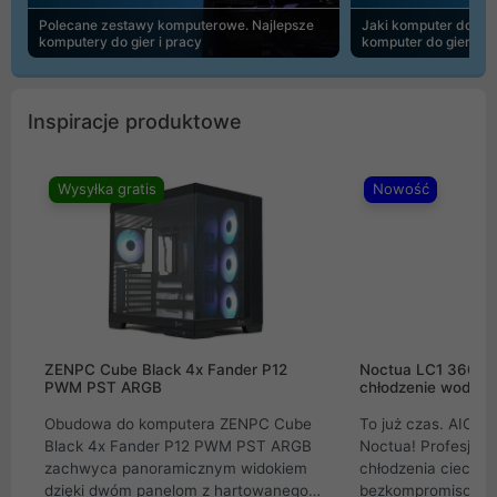
Polecane zestawy komputerowe. Najlepsze
Jaki komputer do 30
komputery do gier i pracy
komputer do gier | 
Inspiracje produktowe
Wysyłka gratis
Nowość
ZENPC Cube Black 4x Fander P12
Noctua LC1 360mm
PWM PST ARGB
chłodzenie wodne 
Obudowa do komputera ZENPC Cube
To już czas. AIO w
Black 4x Fander P12 PWM PST ARGB
Noctua! Profesjon
zachwyca panoramicznym widokiem
chłodzenia cieczą 
dzięki dwóm panelom z hartowanego
bezkompromisowe 