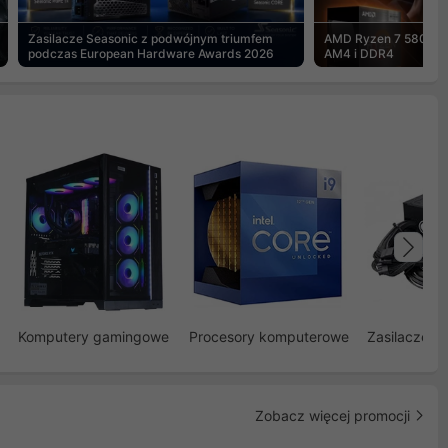
Zasilacze Seasonic z podwójnym triumfem
AMD Ryzen 7 5800X3
podczas European Hardware Awards 2026
AM4 i DDR4
Na
Komputery gamingowe
Procesory komputerowe
Zasilacze d
Zobacz więcej promocji