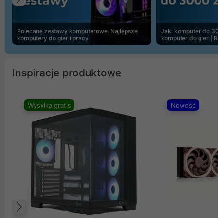
Poprzedni
Polecane zestawy komputerowe. Najlepsze
Jaki komputer do 30
komputery do gier i pracy
komputer do gier | 
Inspiracje produktowe
Wysyłka gratis
Nowość
Poprzedni