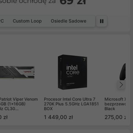
PC
Custom Loop
Osiedle Sadowe
Na
Patriot Viper Venom
Procesor Intel Core Ultra 7
Microsoft Xbox
GB (1x16GB)
270K Plus 5.5GHz LGA1851
bezprzewodo
z CL30
BOX
Black
G60C30
 zł
1 449,00 zł
275,00 zł