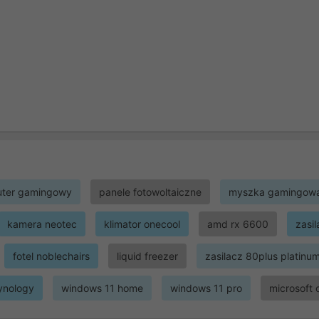
ter gamingowy
panele fotowoltaiczne
myszka gamingow
kamera neotec
klimator onecool
amd rx 6600
zasi
fotel noblechairs
liquid freezer
zasilacz 80plus platinu
ynology
windows 11 home
windows 11 pro
microsoft 