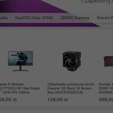
udio
NeoTEC Solar 475W
ZENPC Gaming
Stwórz 
yama G-Master
Chłodzenie procesora Arctic
Pamięć 
B2771QSU-B1 Red Eagle
Freezer 36 Black SI Brown
DDR5 16
7" QHD IPS 200Hz
Box (AOCPU00012A)
6000MH
PVV516
59,00 zł
139,00 zł
999,00