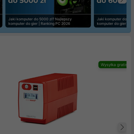
Na
Jaki komputer do 5000 zł? Najlepszy
Jaki komputer do 600
komputer do gier | Ranking PC 2026
komputer do gier | R
Wysyłka gratis
Na