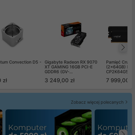
Na
tum Convection D5 -
Gigabyte Radeon RX 9070
Pamięć Crucia
XT GAMING 16GB PCI-E
(2x64GB) DD
GDDR6 (GV-
CP2K64G56C
R9070XTGAMING-16GD)
 zł
3 249,00 zł
7 999,00 zł
Zobacz więcej polecanych