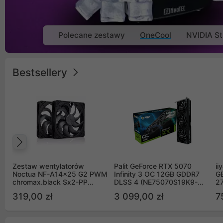
Polecane zestawy
OneCool
NVIDIA St
Bestsellery
Poprzedni
Zestaw wentylatorów
Palit GeForce RTX 5070
ii
Noctua NF-A14x25 G2 PWM
Infinity 3 OC 12GB GDDR7
G
chromax.black Sx2-PP
DLSS 4 (NE75070S19K9-
2
Sterrox 140mm Push Pull
GB2050S)
319,00 zł
3 099,00 zł
7
(2szt)