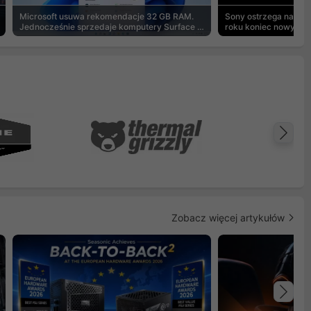
Microsoft usuwa rekomendacje 32 GB RAM.
Sony ostrzega na pu
Jednocześnie sprzedaje komputery Surface z
roku koniec nowych g
8 GB
Na
Zobacz więcej artykułów
Na