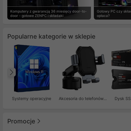
Komputery z gwarancją 36 miesięcy door-to-
Gotowy PC czy skład
door - gotowe ZENPC i składaki
opłaca?
Popularne kategorie w sklepie
Poprzedni
Systemy operacyjne
Akcesoria do telefonów GSM
Dysk S
Promocje