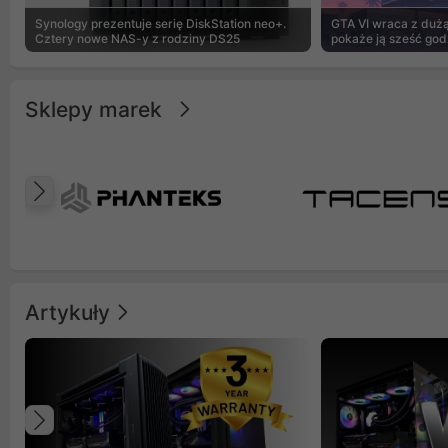
Synology prezentuje serię DiskStation neo+.
GTA VI wraca z dużą 
Cztery nowe NAS-y z rodziny DS25
pokaże ją sześć god
Sklepy marek
Poprzedni
Artykuły
Poprzedni