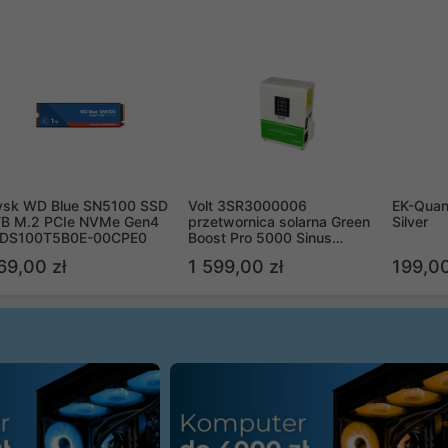
ysk WD Blue SN5100 SSD
Volt 3SR3000006
EK-Quan
TB M.2 PCIe NVMe Gen4
przetwornica solarna Green
Silver
DS100T5B0E-00CPE0
Boost Pro 5000 Sinus
Bypass
69,00 zł
1 599,00 zł
199,00