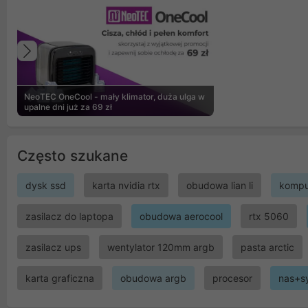
Poprzedni
NeoTEC OneCool - mały klimator, duża ulga w
upalne dni już za 69 zł
Często szukane
dysk ssd
karta nvidia rtx
obudowa lian li
kompu
zasilacz do laptopa
obudowa aerocool
rtx 5060
zasilacz ups
wentylator 120mm argb
pasta arctic
karta graficzna
obudowa argb
procesor
nas+s