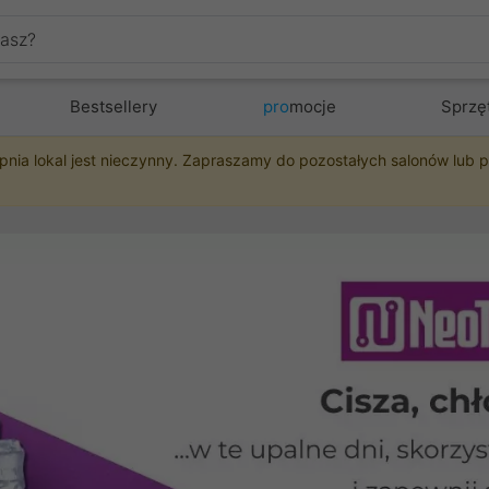
Bestsellery
pro
mocje
Sprzę
pnia lokal jest nieczynny. Zapraszamy do pozostałych salonów lub