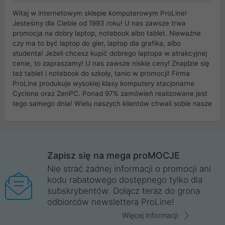
Witaj w internetowym sklepie komputerowym ProLine!
Jesteśmy dla Ciebie od 1993 roku! U nas zawsze trwa
promocja na dobry laptop, notebook albo tablet. Nieważne
czy ma to być laptop do gier, laptop dla grafika, albo
studenta! Jeżeli chcesz kupić dobrego laptopa w atrakcyjnej
cenie, to zapraszamy! U nas zawsze niskie ceny! Znajdzie się
też tablet i notebook do szkoły, tanio w promocji! Firma
ProLine produkuje wysokiej klasy komputery stacjonarne
Cyclone oraz ZenPC. Ponad 97% zamówień realizowane jest
tego samego dnia! Wielu naszych klientów chwali sobie nasze
myszki dla graczy i klawiatury mechaniczne. Posiadamy sieć
sklepów komputerowych na terenie kraju. W większości z
nich możesz odebrać zamówienie bez kosztów transportu.
Posiadamy sklep komputerowy w miastach takich jak
Wrocław, Poznań, Legnica, Katowice, Gliwice, Kalisz, Bytom,
Zapisz się na mega proMOCJE
Trzebnica, Opole. Szybka i profesjonalna obsługa!
Nie strać żadnej informacji o promocji ani
kodu rabatowego dostępnego tylko dla
ProLine to polska firma ze 100% polskim kapitałem. Działamy
subskrybentów. Dołącz teraz do grona
legalnie i płacimy podatki w naszym kraju! Posiadamy siedzibę
odbiorców newslettera ProLine!
główną w Mirkowie oraz salony na terenie kraju. Cała
komunikacja ze sklepem komputerowym ProLine jest
Więcej informacji
szyfrowana za pomocą technologii SSL. Nie sprzedajemy