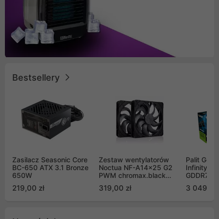
Bestsellery
Zasilacz Seasonic Core
Zestaw wentylatorów
Palit GeF
BC-650 ATX 3.1 Bronze
Noctua NF-A14x25 G2
Infinity 3
650W
PWM chromax.black
GDDR7 DL
Sx2-PP Sterrox 140mm
(NE75070
219,00 zł
319,00 zł
3 049,00
Push Pull (2szt)
GB2050S