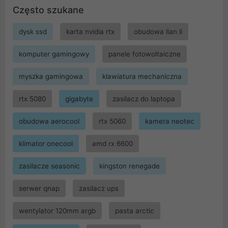
Często szukane
dysk ssd
karta nvidia rtx
obudowa lian li
komputer gamingowy
panele fotowoltaiczne
myszka gamingowa
klawiatura mechaniczna
rtx 5080
gigabyte
zasilacz do laptopa
obudowa aerocool
rtx 5060
kamera neotec
klimator onecool
amd rx 6600
zasilacze seasonic
kingston renegade
serwer qnap
zasilacz ups
wentylator 120mm argb
pasta arctic