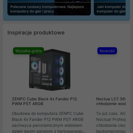
Polecane zestawy komputerowe. Najlepsze
Jaki komputer do 30
komputery do gier i pracy
komputer do gier | 
Inspiracje produktowe
Wysyłka gratis
Nowość
ZENPC Cube Black 4x Fander P12
Noctua LC1 360mm
PWM PST ARGB
chłodzenie wodne 
Obudowa do komputera ZENPC Cube
To już czas. AIO w
Black 4x Fander P12 PWM PST ARGB
Noctua! Profesjon
zachwyca panoramicznym widokiem
chłodzenia cieczą 
dzięki dwóm panelom z hartowanego
bezkompromisowe 