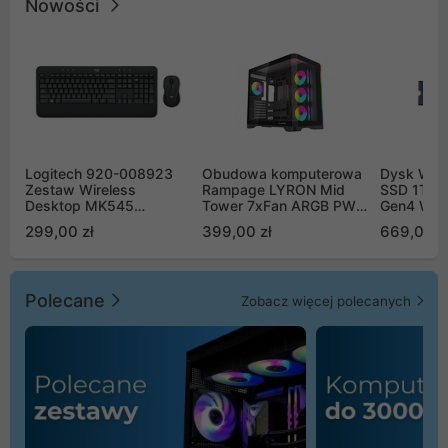
Nowości
Logitech 920-008923
Obudowa komputerowa
Dysk WD 
Zestaw Wireless
Rampage LYRON Mid
SSD 1TB 
Desktop MK545
Tower 7xFan ARGB PWM
Gen4 WD
Advanced
czarna
00CPE0
299,00 zł
399,00 zł
669,00 z
Polecane
Zobacz więcej polecanych