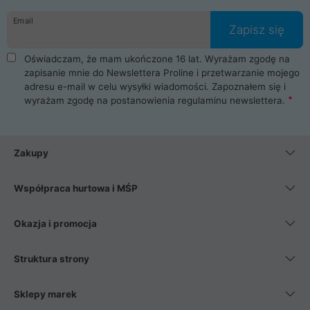
danych osobowych. Dlatego zakup notebooka albo laptopa w
Email
ProLine to czysta przyjemność i pełne bezpieczeństwo.
Zapisz się
Zaopatrzysz się u nas w akcesoria i części komputerowe
takie jak procesory, karty graficzne, płyty główne, pamięci,
Oświadczam, że mam ukończone 16 lat. Wyrażam zgodę na
dyski SSD, M.2 oraz HDD. Nasi pracownicy pomogą Ci wybrać
zapisanie mnie do Newslettera Proline i przetwarzanie mojego
najlepszy zasilacz komputerowy oraz obudowę do komputera.
adresu e-mail w celu wysyłki wiadomości. Zapoznałem się i
Poza komputerami mamy również najlepsze na rynku
wyrażam zgodę na postanowienia
regulaminu newslettera
.
Smartfony takich producentów jak Xiaomi, Apple, Samsung i
Huawei. Jeżeli chcesz, aby Twój komputer pracował cicho,
posiadamy szeroką gamę chłodzenia procesora, oraz ciche
wentylatory. Na koniec mając już to wszystko, możesz
Zakupy
wybrać idealny fotel gamingowy.
Współpraca hurtowa i MŚP
Okazja i promocja
Struktura strony
Sklepy marek