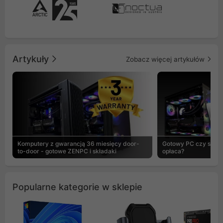
Artykuły
Zobacz więcej artykułów
Komputery z gwarancją 36 miesięcy door-
Gotowy PC czy skład
to-door - gotowe ZENPC i składaki
opłaca?
Popularne kategorie w sklepie