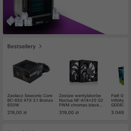
Bestsellery
Zasilacz Seasonic Core
Zestaw wentylatorów
Palit GeF
BC-650 ATX 3.1 Bronze
Noctua NF-A14x25 G2
Infinity 3
650W
PWM chromax.black
GDDR7 DL
Sx2-PP Sterrox 140mm
(NE75070
219,00 zł
319,00 zł
3 049,00
Push Pull (2szt)
GB2050S