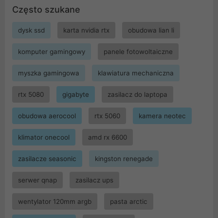
Często szukane
dysk ssd
karta nvidia rtx
obudowa lian li
komputer gamingowy
panele fotowoltaiczne
myszka gamingowa
klawiatura mechaniczna
rtx 5080
gigabyte
zasilacz do laptopa
obudowa aerocool
rtx 5060
kamera neotec
klimator onecool
amd rx 6600
zasilacze seasonic
kingston renegade
serwer qnap
zasilacz ups
wentylator 120mm argb
pasta arctic