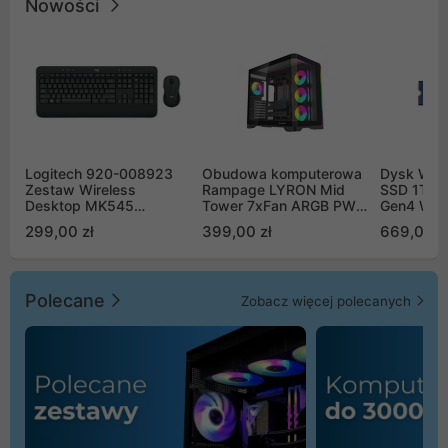
Nowości
Logitech 920-008923
Obudowa komputerowa
Dysk WD 
Zestaw Wireless
Rampage LYRON Mid
SSD 1TB 
Desktop MK545
Tower 7xFan ARGB PWM
Gen4 WD
Advanced
czarna
00CPE0
299,00 zł
399,00 zł
669,00 z
Polecane
Zobacz więcej polecanych