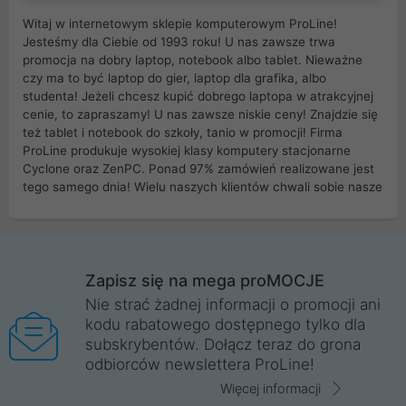
Witaj w internetowym sklepie komputerowym ProLine!
Jesteśmy dla Ciebie od 1993 roku! U nas zawsze trwa
promocja na dobry laptop, notebook albo tablet. Nieważne
czy ma to być laptop do gier, laptop dla grafika, albo
studenta! Jeżeli chcesz kupić dobrego laptopa w atrakcyjnej
cenie, to zapraszamy! U nas zawsze niskie ceny! Znajdzie się
też tablet i notebook do szkoły, tanio w promocji! Firma
ProLine produkuje wysokiej klasy komputery stacjonarne
Cyclone oraz ZenPC. Ponad 97% zamówień realizowane jest
tego samego dnia! Wielu naszych klientów chwali sobie nasze
myszki dla graczy i klawiatury mechaniczne. Posiadamy sieć
sklepów komputerowych na terenie kraju. W większości z
nich możesz odebrać zamówienie bez kosztów transportu.
Posiadamy sklep komputerowy w miastach takich jak
Wrocław, Poznań, Legnica, Katowice, Gliwice, Kalisz, Bytom,
Zapisz się na mega proMOCJE
Trzebnica, Opole. Szybka i profesjonalna obsługa!
Nie strać żadnej informacji o promocji ani
kodu rabatowego dostępnego tylko dla
ProLine to polska firma ze 100% polskim kapitałem. Działamy
subskrybentów. Dołącz teraz do grona
legalnie i płacimy podatki w naszym kraju! Posiadamy siedzibę
odbiorców newslettera ProLine!
główną w Mirkowie oraz salony na terenie kraju. Cała
komunikacja ze sklepem komputerowym ProLine jest
Więcej informacji
szyfrowana za pomocą technologii SSL. Nie sprzedajemy