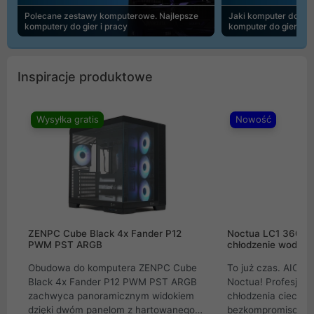
Polecane zestawy komputerowe. Najlepsze
Jaki komputer do 30
komputery do gier i pracy
komputer do gier | 
Inspiracje produktowe
Wysyłka gratis
Nowość
ZENPC Cube Black 4x Fander P12
Noctua LC1 360mm
PWM PST ARGB
chłodzenie wodne 
Obudowa do komputera ZENPC Cube
To już czas. AIO w
Black 4x Fander P12 PWM PST ARGB
Noctua! Profesjon
zachwyca panoramicznym widokiem
chłodzenia cieczą 
dzięki dwóm panelom z hartowanego
bezkompromisowe 