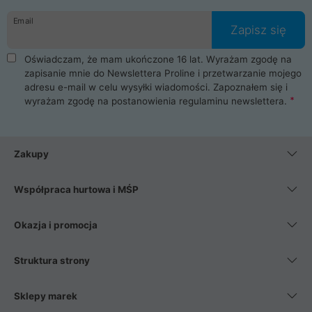
danych osobowych. Dlatego zakup notebooka albo laptopa w
Email
ProLine to czysta przyjemność i pełne bezpieczeństwo.
Zapisz się
Zaopatrzysz się u nas w akcesoria i części komputerowe
takie jak procesory, karty graficzne, płyty główne, pamięci,
Oświadczam, że mam ukończone 16 lat. Wyrażam zgodę na
dyski SSD, M.2 oraz HDD. Nasi pracownicy pomogą Ci wybrać
zapisanie mnie do Newslettera Proline i przetwarzanie mojego
najlepszy zasilacz komputerowy oraz obudowę do komputera.
adresu e-mail w celu wysyłki wiadomości. Zapoznałem się i
Poza komputerami mamy również najlepsze na rynku
wyrażam zgodę na postanowienia
regulaminu newslettera
.
Smartfony takich producentów jak Xiaomi, Apple, Samsung i
Huawei. Jeżeli chcesz, aby Twój komputer pracował cicho,
posiadamy szeroką gamę chłodzenia procesora, oraz ciche
wentylatory. Na koniec mając już to wszystko, możesz
Zakupy
wybrać idealny fotel gamingowy.
Współpraca hurtowa i MŚP
Okazja i promocja
Struktura strony
Sklepy marek