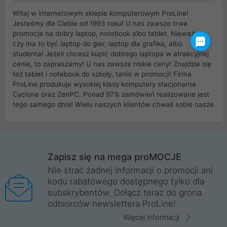
Witaj w internetowym sklepie komputerowym ProLine!
Jesteśmy dla Ciebie od 1993 roku! U nas zawsze trwa
promocja na dobry laptop, notebook albo tablet. Nieważne
czy ma to być laptop do gier, laptop dla grafika, albo
studenta! Jeżeli chcesz kupić dobrego laptopa w atrakcyjnej
cenie, to zapraszamy! U nas zawsze niskie ceny! Znajdzie się
też tablet i notebook do szkoły, tanio w promocji! Firma
ProLine produkuje wysokiej klasy komputery stacjonarne
Cyclone oraz ZenPC. Ponad 97% zamówień realizowane jest
tego samego dnia! Wielu naszych klientów chwali sobie nasze
myszki dla graczy i klawiatury mechaniczne. Posiadamy sieć
sklepów komputerowych na terenie kraju. W większości z
nich możesz odebrać zamówienie bez kosztów transportu.
Posiadamy sklep komputerowy w miastach takich jak
Wrocław, Poznań, Legnica, Katowice, Gliwice, Kalisz, Bytom,
Zapisz się na mega proMOCJE
Trzebnica, Opole. Szybka i profesjonalna obsługa!
Nie strać żadnej informacji o promocji ani
kodu rabatowego dostępnego tylko dla
ProLine to polska firma ze 100% polskim kapitałem. Działamy
subskrybentów. Dołącz teraz do grona
legalnie i płacimy podatki w naszym kraju! Posiadamy siedzibę
odbiorców newslettera ProLine!
główną w Mirkowie oraz salony na terenie kraju. Cała
komunikacja ze sklepem komputerowym ProLine jest
Więcej informacji
szyfrowana za pomocą technologii SSL. Nie sprzedajemy