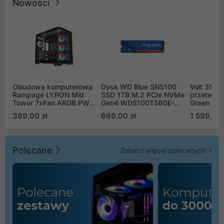
Nowości
Obudowa komputerowa
Dysk WD Blue SN5100
Volt 3SR
Rampage LYRON Mid
SSD 1TB M.2 PCIe NVMe
przetworn
Tower 7xFan ARGB PWM
Gen4 WDS100T5B0E-
Green Boo
czarna
00CPE0
Sinus Byp
399,00 zł
669,00 zł
1 599,00 
Polecane
Zobacz więcej polecanych