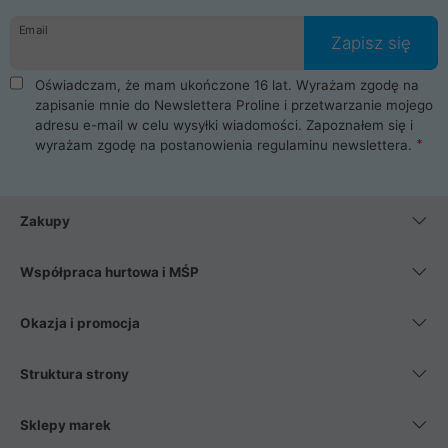
danych osobowych. Dlatego zakup notebooka albo laptopa w
Email
ProLine to czysta przyjemność i pełne bezpieczeństwo.
Zapisz się
Zaopatrzysz się u nas w akcesoria i części komputerowe
takie jak procesory, karty graficzne, płyty główne, pamięci,
Oświadczam, że mam ukończone 16 lat. Wyrażam zgodę na
dyski SSD, M.2 oraz HDD. Nasi pracownicy pomogą Ci wybrać
zapisanie mnie do Newslettera Proline i przetwarzanie mojego
najlepszy zasilacz komputerowy oraz obudowę do komputera.
adresu e-mail w celu wysyłki wiadomości. Zapoznałem się i
Poza komputerami mamy również najlepsze na rynku
wyrażam zgodę na postanowienia
regulaminu newslettera
.
Smartfony takich producentów jak Xiaomi, Apple, Samsung i
Huawei. Jeżeli chcesz, aby Twój komputer pracował cicho,
posiadamy szeroką gamę chłodzenia procesora, oraz ciche
wentylatory. Na koniec mając już to wszystko, możesz
Zakupy
wybrać idealny fotel gamingowy.
Współpraca hurtowa i MŚP
Okazja i promocja
Struktura strony
Sklepy marek