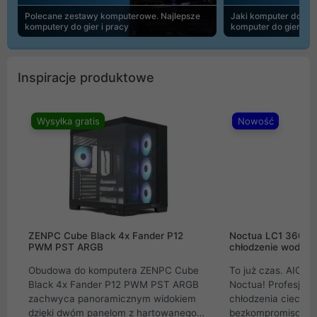
Polecane zestawy komputerowe. Najlepsze
Jaki komputer do 30
komputery do gier i pracy
komputer do gier | 
Inspiracje produktowe
Wysyłka gratis
Nowość
ZENPC Cube Black 4x Fander P12
Noctua LC1 360mm
PWM PST ARGB
chłodzenie wodne 
Obudowa do komputera ZENPC Cube
To już czas. AIO w
Black 4x Fander P12 PWM PST ARGB
Noctua! Profesjon
zachwyca panoramicznym widokiem
chłodzenia cieczą 
dzięki dwóm panelom z hartowanego
bezkompromisowe 