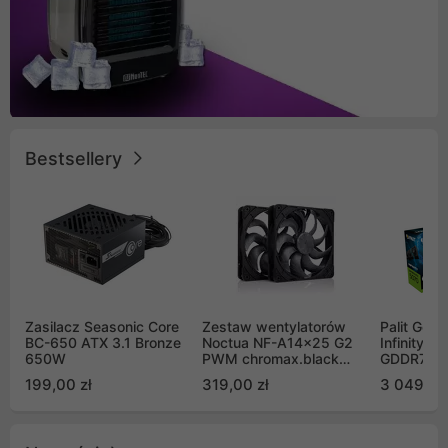
Bestsellery
Zasilacz Seasonic Core
Zestaw wentylatorów
Palit GeF
BC-650 ATX 3.1 Bronze
Noctua NF-A14x25 G2
Infinity 3
650W
PWM chromax.black
GDDR7 DL
Sx2-PP Sterrox 140mm
(NE75070
199,00 zł
319,00 zł
3 049,00
Push Pull (2szt)
GB2050S