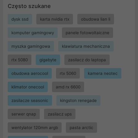
Często szukane
dysk ssd
karta nvidia rtx
obudowa lian li
komputer gamingowy
panele fotowoltaiczne
myszka gamingowa
klawiatura mechaniczna
rtx 5080
gigabyte
zasilacz do laptopa
obudowa aerocool
rtx 5060
kamera neotec
klimator onecool
amd rx 6600
zasilacze seasonic
kingston renegade
serwer qnap
zasilacz ups
wentylator 120mm argb
pasta arctic