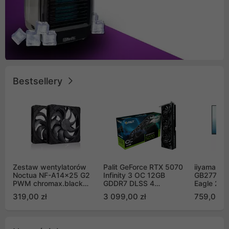
Bestsellery
Zestaw wentylatorów
Palit GeForce RTX 5070
iiyama G-
Noctua NF-A14x25 G2
Infinity 3 OC 12GB
GB2771QS
PWM chromax.black
GDDR7 DLSS 4
Eagle 27"
Sx2-PP Sterrox 140mm
(NE75070S19K9-
200Hz
319,00 zł
3 099,00 zł
759,00 zł
Push Pull (2szt)
GB2050S)