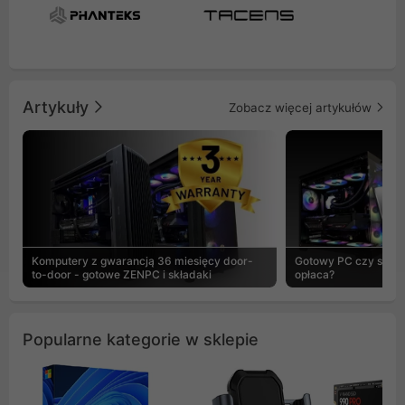
Artykuły
Zobacz więcej artykułów
Komputery z gwarancją 36 miesięcy door-
Gotowy PC czy skład
to-door - gotowe ZENPC i składaki
opłaca?
Popularne kategorie w sklepie