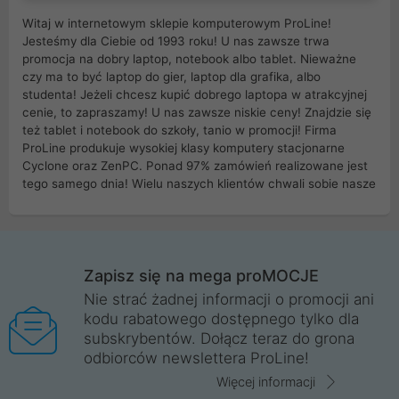
Witaj w internetowym sklepie komputerowym ProLine!
Jesteśmy dla Ciebie od 1993 roku! U nas zawsze trwa
promocja na dobry laptop, notebook albo tablet. Nieważne
czy ma to być laptop do gier, laptop dla grafika, albo
studenta! Jeżeli chcesz kupić dobrego laptopa w atrakcyjnej
cenie, to zapraszamy! U nas zawsze niskie ceny! Znajdzie się
też tablet i notebook do szkoły, tanio w promocji! Firma
ProLine produkuje wysokiej klasy komputery stacjonarne
Cyclone oraz ZenPC. Ponad 97% zamówień realizowane jest
tego samego dnia! Wielu naszych klientów chwali sobie nasze
myszki dla graczy i klawiatury mechaniczne. Posiadamy sieć
sklepów komputerowych na terenie kraju. W większości z
nich możesz odebrać zamówienie bez kosztów transportu.
Posiadamy sklep komputerowy w miastach takich jak
Wrocław, Poznań, Legnica, Katowice, Gliwice, Kalisz, Bytom,
Zapisz się na mega proMOCJE
Trzebnica, Opole. Szybka i profesjonalna obsługa!
Nie strać żadnej informacji o promocji ani
kodu rabatowego dostępnego tylko dla
ProLine to polska firma ze 100% polskim kapitałem. Działamy
subskrybentów. Dołącz teraz do grona
legalnie i płacimy podatki w naszym kraju! Posiadamy siedzibę
odbiorców newslettera ProLine!
główną w Mirkowie oraz salony na terenie kraju. Cała
komunikacja ze sklepem komputerowym ProLine jest
Więcej informacji
szyfrowana za pomocą technologii SSL. Nie sprzedajemy