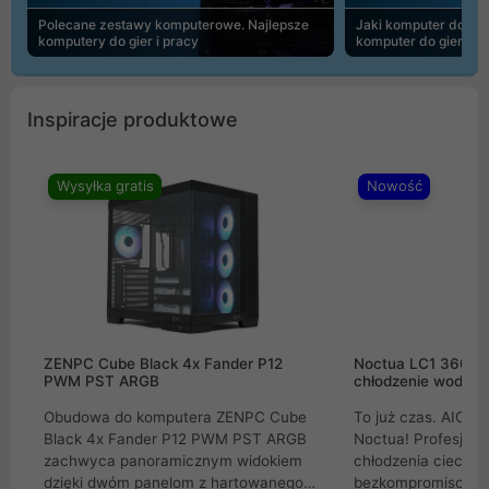
Polecane zestawy komputerowe. Najlepsze
Jaki komputer do 30
komputery do gier i pracy
komputer do gier | 
Inspiracje produktowe
Wysyłka gratis
Nowość
ZENPC Cube Black 4x Fander P12
Noctua LC1 360mm
PWM PST ARGB
chłodzenie wodne 
Obudowa do komputera ZENPC Cube
To już czas. AIO w
Black 4x Fander P12 PWM PST ARGB
Noctua! Profesjon
zachwyca panoramicznym widokiem
chłodzenia cieczą 
dzięki dwóm panelom z hartowanego
bezkompromisowe 