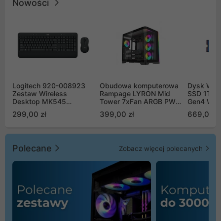
Nowości
Logitech 920-008923
Obudowa komputerowa
Dysk WD 
Zestaw Wireless
Rampage LYRON Mid
SSD 1TB 
Desktop MK545
Tower 7xFan ARGB PWM
Gen4 WD
Advanced
czarna
00CPE0
299,00 zł
399,00 zł
669,00 z
Polecane
Zobacz więcej polecanych