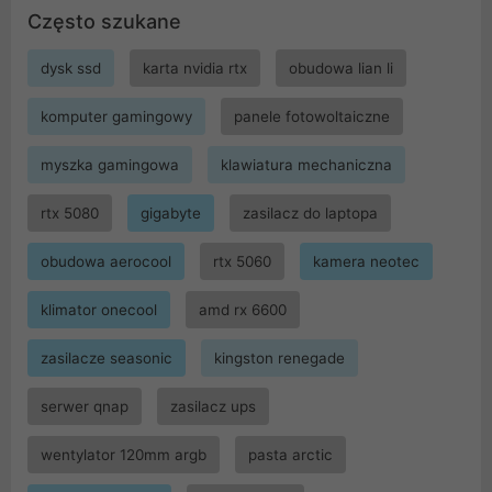
Często szukane
dysk ssd
karta nvidia rtx
obudowa lian li
komputer gamingowy
panele fotowoltaiczne
myszka gamingowa
klawiatura mechaniczna
rtx 5080
gigabyte
zasilacz do laptopa
obudowa aerocool
rtx 5060
kamera neotec
klimator onecool
amd rx 6600
zasilacze seasonic
kingston renegade
serwer qnap
zasilacz ups
wentylator 120mm argb
pasta arctic