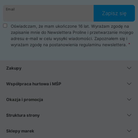
danych osobowych. Dlatego zakup notebooka albo laptopa w
Email
ProLine to czysta przyjemność i pełne bezpieczeństwo.
Zapisz się
Zaopatrzysz się u nas w akcesoria i części komputerowe
takie jak procesory, karty graficzne, płyty główne, pamięci,
Oświadczam, że mam ukończone 16 lat. Wyrażam zgodę na
dyski SSD, M.2 oraz HDD. Nasi pracownicy pomogą Ci wybrać
zapisanie mnie do Newslettera Proline i przetwarzanie mojego
najlepszy zasilacz komputerowy oraz obudowę do komputera.
adresu e-mail w celu wysyłki wiadomości. Zapoznałem się i
Poza komputerami mamy również najlepsze na rynku
wyrażam zgodę na postanowienia
regulaminu newslettera
.
Smartfony takich producentów jak Xiaomi, Apple, Samsung i
Huawei. Jeżeli chcesz, aby Twój komputer pracował cicho,
posiadamy szeroką gamę chłodzenia procesora, oraz ciche
wentylatory. Na koniec mając już to wszystko, możesz
Zakupy
wybrać idealny fotel gamingowy.
Współpraca hurtowa i MŚP
Okazja i promocja
Struktura strony
Sklepy marek